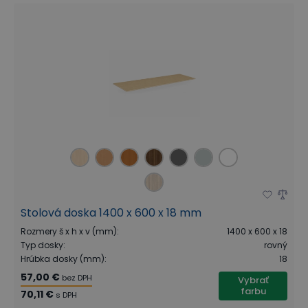
Stolová doska 1400 x 600 x 18 mm
Rozmery š x h x v (mm)
:
1400 x 600 x 18
Typ dosky
:
rovný
Hrúbka dosky (mm)
:
18
57,00 €
bez DPH
Vybrať
farbu
70,11 €
s DPH