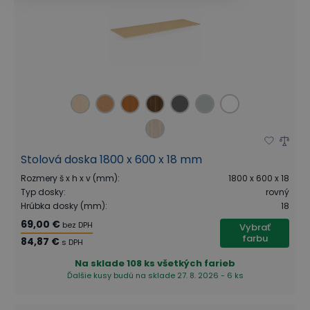
Stolová doska 1800 x 600 x 18 mm
Rozmery š x h x v (mm)
:
1800 x 600 x 18
Typ dosky
:
rovný
Hrúbka dosky (mm)
:
18
69,00 €
bez DPH
Vybrať
farbu
84,87 €
s DPH
Na sklade
108 ks všetkých farieb
Ďalšie kusy budú na sklade 27. 8. 2026 - 6 ks