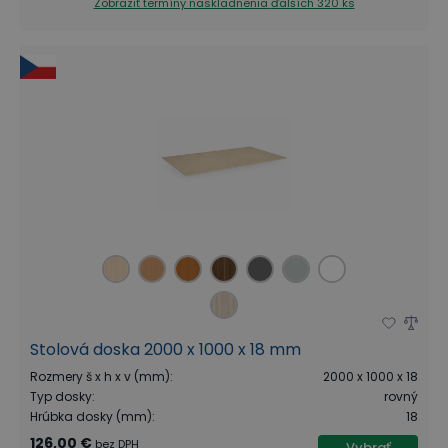
Zobraziť termíny naskladnenia
ďalších 320 ks
Stolová doska 2000 x 1000 x 18 mm
Rozmery š x h x v (mm)
:
2000 x 1000 x 18
Typ dosky
:
rovný
Hrúbka dosky (mm)
:
18
126,00 €
bez DPH
Vybrať