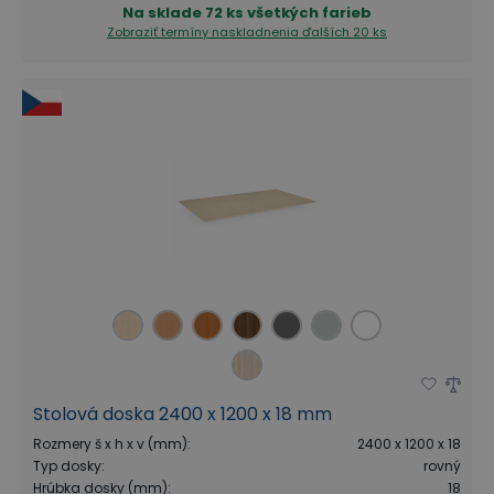
Na sklade
72 ks všetkých farieb
Zobraziť termíny naskladnenia
ďalších 20 ks
Stolová doska 2400 x 1200 x 18 mm
Rozmery š x h x v (mm)
:
2400 x 1200 x 18
Typ dosky
:
rovný
Hrúbka dosky (mm)
:
18