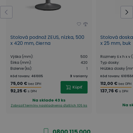
Stolová podnož ZEUS, nízka, 500
Stolová doska
x 420 mm, čierna
x 25 mm, buk
Výška (mm)
:
500
Rozmery š x h x v
Šírka (mm)
:
420
Typ dosky
:
Balenie (ks)
:
1
Hrúbka dosky (m
Kód tovaru
:
461005
3
Varianty
Kód tovaru
:
610155
75,00 €
112,00 €
bez DPH
bez DPH
Kúpiť
92,25 €
137,76 €
s DPH
s DPH
Na sklade
43 ks
Na s
Zobraziť termíny naskladnenia
ďalších 105 ks
0800 115 000