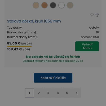
Stolová doska, kruh 1050 mm
Typ dosky
:
guľatý
Hrúbka dosky (mm)
:
18
Rozmer dosky (mm)
:
priemer 1050
89,00 €
bez DPH
Vybrať
farbu
109,47 €
s DPH
Na sklade
45 ks všetkých farieb
Zobraziť termíny naskladnenia
ďalších 22 ks
Zobraziť ďalšie
1
2
3
4
5