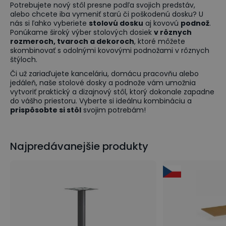
Potrebujete nový stôl presne podľa svojich predstáv,
alebo chcete iba vymeniť starú či poškodenú dosku? U
nás si ľahko vyberiete
stolovú dosku
aj kovovú
podnož
.
Ponúkame široký výber stolových dosiek
v rôznych
rozmeroch, tvaroch a dekoroch
, ktoré môžete
skombinovať s odolnými kovovými podnožami v rôznych
štýloch.
Či už zariaďujete kanceláriu, domácu pracovňu alebo
jedáleň, naše stolové dosky a podnože vám umožnia
vytvoriť praktický a dizajnový stôl, ktorý dokonale zapadne
do vášho priestoru. Vyberte si ideálnu kombináciu a
prispôsobte si stôl
svojim potrebám!
Najpredávanejšie produkty