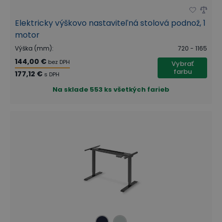
Elektricky výškovo nastaviteľná stolová podnož, 1
motor
Výška (mm)
:
720 - 1165
144,00 €
bez DPH
Vybrať
farbu
177,12 €
s DPH
Na sklade
553 ks všetkých farieb