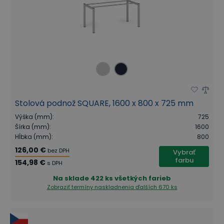
Stolová podnož SQUARE, 1600 x 800 x 725 mm
Výška (mm)
:
725
Šírka (mm)
:
1600
Hĺbka (mm)
:
800
126,00 €
bez DPH
Vybrať
farbu
154,98 €
s DPH
Na sklade
422 ks všetkých farieb
Zobraziť termíny naskladnenia
ďalších 670 ks