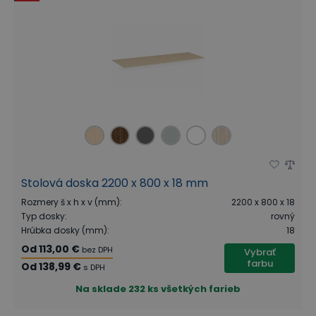
Stolová doska 2200 x 800 x 18 mm
Rozmery š x h x v (mm)
:
2200 x 800 x 18
Typ dosky
:
rovný
Hrúbka dosky (mm)
:
18
Od
113,00 €
bez DPH
Vybrať
farbu
Od
138,99 €
s DPH
Na sklade
232 ks všetkých farieb