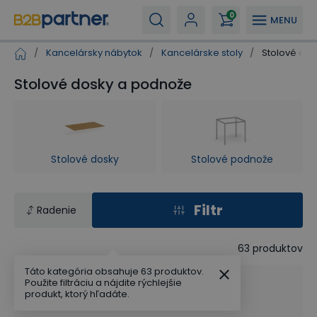
0
MENU
/
Kancelársky nábytok
/
Kancelárske stoly
/
Stolové do
Stolové dosky a podnože
Stolové dosky
Stolové podnože
Filtr
Radenie
63
produktov
Táto kategória obsahuje 63 produktov.
Použite filtráciu a nájdite rýchlejšie
produkt, ktorý hľadáte.