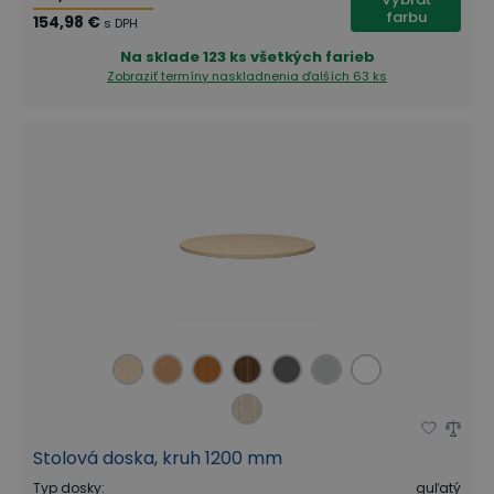
farbu
154,98 €
s DPH
Na sklade
123 ks všetkých farieb
Zobraziť termíny naskladnenia
ďalších 63 ks
Stolová doska, kruh 1200 mm
Typ dosky
:
guľatý