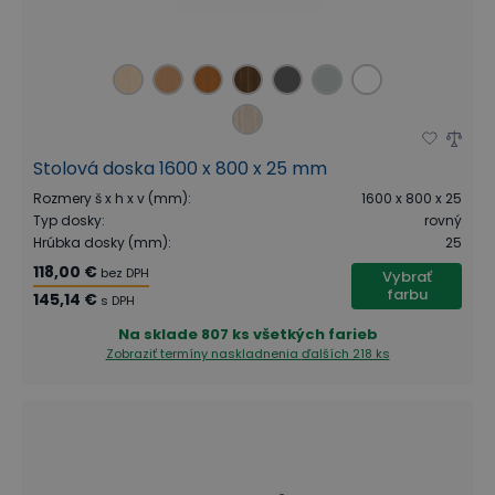
Stolová doska 1600 x 800 x 25 mm
Rozmery š x h x v (mm)
:
1600 x 800 x 25
Typ dosky
:
rovný
Hrúbka dosky (mm)
:
25
118,00 €
bez DPH
Vybrať
farbu
145,14 €
s DPH
Na sklade
807 ks všetkých farieb
Zobraziť termíny naskladnenia
ďalších 218 ks