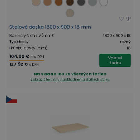
Stolová doska 1800 x 900 x 18 mm
Rozmery š x h x v (mm)
:
1800 x 900 x 18
Typ dosky
:
rovný
Hrúbka dosky (mm)
:
18
104,00 €
bez DPH
Vybrať
farbu
127,92 €
s DPH
Na sklade
169 ks všetkých farieb
Zobraziť termíny naskladnenia
ďalších 58 ks