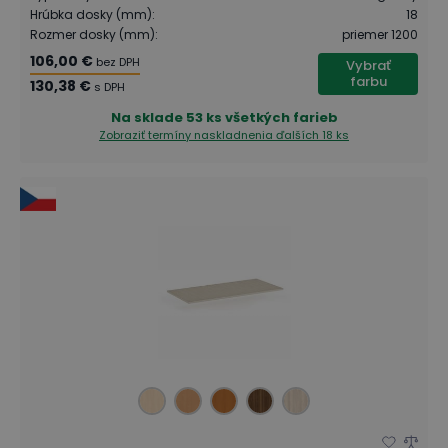
Hrúbka dosky (mm)
:
18
Rozmer dosky (mm)
:
priemer 1200
106,00 €
bez DPH
Vybrať
farbu
130,38 €
s DPH
Na sklade
53 ks všetkých farieb
Zobraziť termíny naskladnenia
ďalších 18 ks