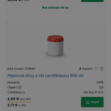
s DPH
Na sklade
16 ks
Kód tovaru
:
279052
8
Variant
Plastové dózy s UN certifikáciou 500 ml
Materiál
:
HDPE
Objem (l)
:
0,5
Certifikácia
:
UN 1H2/X1.0/S
2,20 €
bez DPH
Kúpiť
2,71 €
s DPH