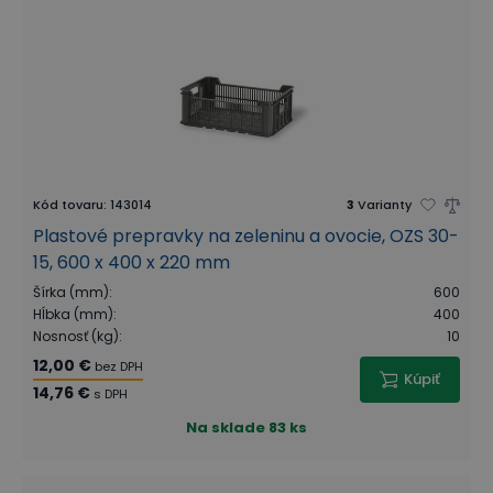
Kód tovaru
:
143014
3
Varianty
Plastové prepravky na zeleninu a ovocie, OZS 30-
15, 600 x 400 x 220 mm
Šírka (mm)
:
600
Hĺbka (mm)
:
400
Nosnosť (kg)
:
10
12,00 €
bez DPH
Kúpiť
14,76 €
s DPH
Na sklade
83 ks