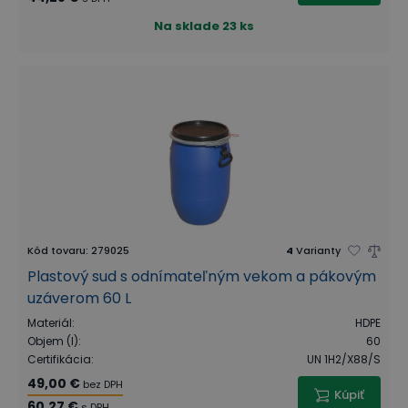
Na sklade
23 ks
Kód tovaru
:
279025
4
Varianty
Plastový sud s odnímateľným vekom a pákovým
uzáverom 60 L
Materiál
:
HDPE
Objem (l)
:
60
Certifikácia
:
UN 1H2/X88/S
49,00 €
bez DPH
Kúpiť
60,27 €
s DPH