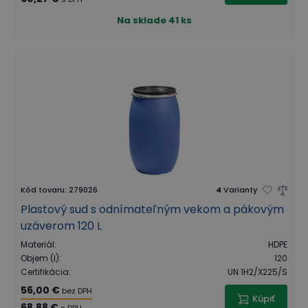
Na sklade
41 ks
Kód tovaru
:
279026
4
Varianty
Plastový sud s odnímateľným vekom a pákovým
uzáverom 120 L
Materiál
:
HDPE
Objem (l)
:
120
Certifikácia
:
UN 1H2/X225/S
56,00 €
bez DPH
Kúpiť
68,88 €