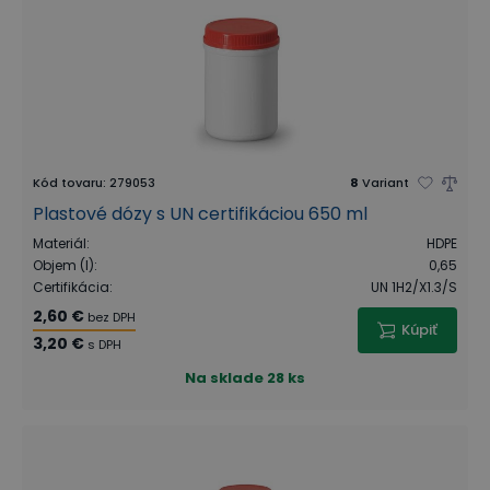
Kód tovaru
:
279053
8
Variant
Plastové dózy s UN certifikáciou 650 ml
Materiál
:
HDPE
Objem (l)
:
0,65
Certifikácia
:
UN 1H2/X1.3/S
2,60 €
bez DPH
Kúpiť
3,20 €
s DPH
Na sklade
28 ks