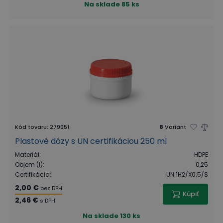
Na sklade
85 ks
Kód tovaru
:
279051
8
Variant
Plastové dózy s UN certifikáciou 250 ml
Materiál
:
HDPE
Objem (l)
:
0,25
Certifikácia
:
UN 1H2/X0.5/S
2,00 €
bez DPH
Kúpiť
2,46 €
s DPH
Na sklade
130 ks