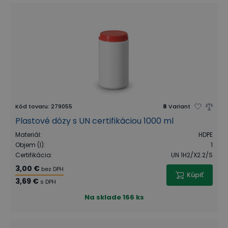
Kód tovaru
:
279055
8
Variant
Plastové dózy s UN certifikáciou 1000 ml
Materiál
:
HDPE
Objem (l)
:
1
Certifikácia
:
UN 1H2/X2.2/S
3,00 €
bez DPH
Kúpiť
3,69 €
s DPH
Na sklade
166 ks