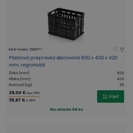
Kód tovaru
:
256077
Plastová prepravka dierovaná 600 x 400 x 420
mm, regranulát
Šírka (mm)
:
600
Hĺbka (mm)
:
400
Nosnosť (kg)
:
30
29,00 €
bez DPH
Kúpiť
35,67 €
s DPH
Na sklade
66 ks