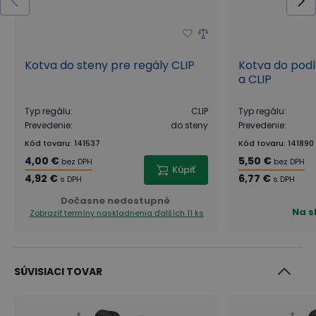
Kotva do steny pre regály CLIP
Kotva do podl
a CLIP
Typ regálu
:
CLIP
Typ regálu
:
Prevedenie
:
do steny
Prevedenie
:
Kód tovaru
:
141537
Kód tovaru
:
141890
4,00 €
5,50 €
bez DPH
bez DPH
Kúpiť
4,92 €
6,77 €
s DPH
s DPH
Dočasne nedostupné
Na s
Zobraziť termíny naskladnenia
ďalších 11 ks
SÚVISIACI TOVAR