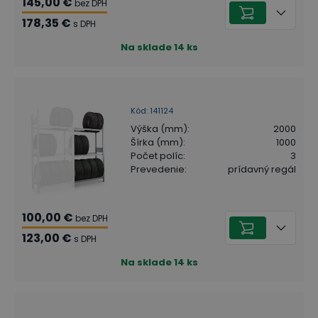
145,00 €
bez DPH
178,35 €
s DPH
Na sklade
14
ks
Kód
:
141124
Výška (mm)
:
2000
Šírka (mm)
:
1000
Počet políc
:
3
Prevedenie
:
prídavný regál
100,00 €
bez DPH
123,00 €
s DPH
Na sklade
14
ks