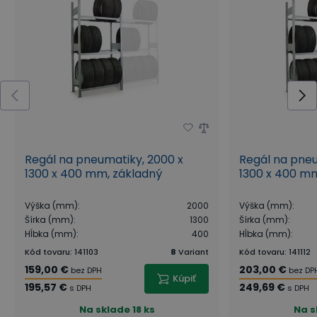
Regál na pneumatiky, 2000 x
Regál na pneu
1300 x 400 mm, základný
1300 x 400 mm
Výška (mm)
:
2000
Výška (mm)
:
Šírka (mm)
:
1300
Šírka (mm)
:
Hĺbka (mm)
:
400
Hĺbka (mm)
:
Kód tovaru
:
141103
8
Variant
Kód tovaru
:
141112
159,00 €
203,00 €
bez DPH
bez DP
Kúpiť
195,57 €
249,69 €
s DPH
s DPH
Na sklade
18 ks
Na s