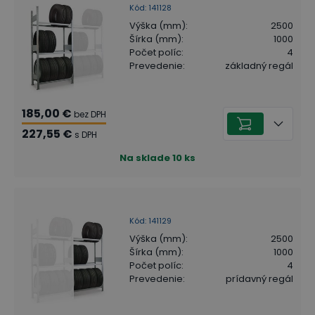
Kód
:
141128
Výška (mm)
:
2500
Šírka (mm)
:
1000
Počet políc
:
4
Prevedenie
:
základný regál
185,00 €
bez DPH
227,55 €
s DPH
Na sklade
10
ks
Kód
:
141129
Výška (mm)
:
2500
Šírka (mm)
:
1000
Počet políc
:
4
Prevedenie
:
prídavný regál