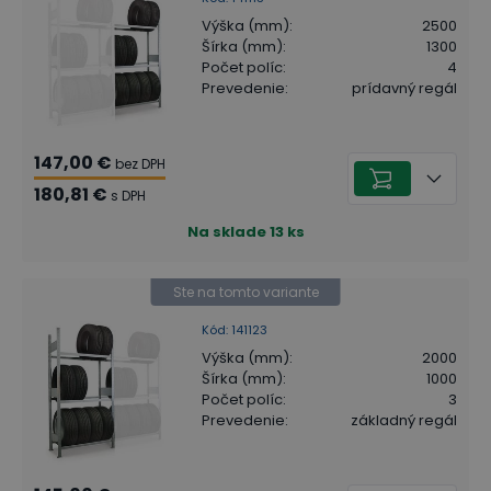
Výška (mm)
:
2500
Šírka (mm)
:
1300
Počet políc
:
4
Prevedenie
:
prídavný regál
147,00 €
bez DPH
180,81 €
s DPH
Na sklade
13
ks
Ste na tomto variante
Kód
:
141123
Výška (mm)
:
2000
Šírka (mm)
:
1000
Počet políc
:
3
Prevedenie
:
základný regál