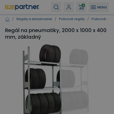
0
MENU
/
Regály a skladovanie
/
Policové regály
/
Policové regá
Regál na pneumatiky, 2000 x 1000 x 400
mm, základný