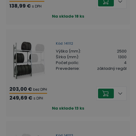
138,99 €
s DPH
Na sklade
18
ks
Kód
:
141112
Výška (mm)
:
2500
Šírka (mm)
:
1300
Počet políc
:
4
Prevedenie
:
základný regál
203,00 €
bez DPH
249,69 €
s DPH
Na sklade
13
ks
Kód
:
141113