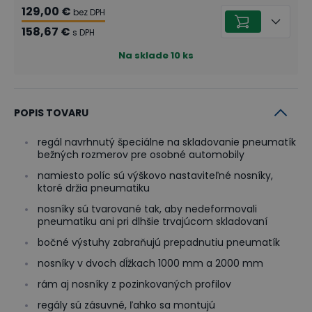
129,00 €
bez DPH
158,67 €
s DPH
Na sklade
10
ks
POPIS TOVARU
regál navrhnutý špeciálne na skladovanie pneumatík
bežných rozmerov pre osobné automobily
namiesto políc sú výškovo nastaviteľné nosníky,
ktoré držia pneumatiku
nosníky sú tvarované tak, aby nedeformovali
pneumatiku ani pri dlhšie trvajúcom skladovaní
bočné výstuhy zabraňujú prepadnutiu pneumatík
nosníky v dvoch dĺžkach 1000 mm a 2000 mm
rám aj nosníky z pozinkovaných profilov
regály sú zásuvné, ľahko sa montujú