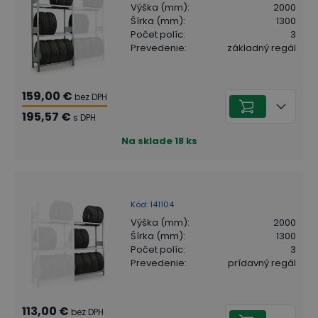
Výška (mm)
:
2000
Šírka (mm)
:
1300
Počet políc
:
3
Prevedenie
:
základný regál
159,00 €
bez DPH
195,57 €
s DPH
Na sklade
18
ks
Kód
:
141104
Výška (mm)
:
2000
Šírka (mm)
:
1300
Počet políc
:
3
Prevedenie
:
prídavný regál
113,00 €
bez DPH