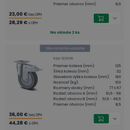
Priemer otvorov (mm)
:
8,5
23,00 €
bez DPH
28,29 €
s DPH
Na sklade
2
ks
Ste na tomto variante
Kód
:
133036
Priemer kolesa (mm)
:
125
Šírka kolesa (mm)
:
32
Stavebná výška kolesa (mm)
:
160
Nosnosť (kg)
:
100
Rozmery dosky (mm)
:
77 x 67
Rozteč otvorov A (mm)
:
61,5 - 56
Rozteč otvorov B (mm)
:
51,5 - 46,5
Priemer otvorov (mm)
:
8,5
36,00 €
bez DPH
44,28 €
s DPH