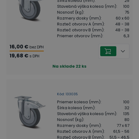
Šírka kolesa (mm)
:
25
Stavebná výška kolesa (mm)
:
100
Nosnosť (kg)
:
75
Rozmery dosky (mm)
:
60 x 60
Rozteč otvorov A (mm)
:
48 - 38
Rozteč otvorov B (mm)
:
48 - 38
Priemer otvorov (mm)
:
6,3
16,00 €
bez DPH
19,68 €
s DPH
Na sklade
22
ks
Kód
:
133035
Priemer kolesa (mm)
:
100
Šírka kolesa (mm)
:
32
Stavebná výška kolesa (mm)
:
135
Nosnosť (kg)
:
80
Rozmery dosky (mm)
:
77 x 67
Rozteč otvorov A (mm)
:
61,5 - 56
Rozteč otvorov B (mm)
:
51,5 - 46,5