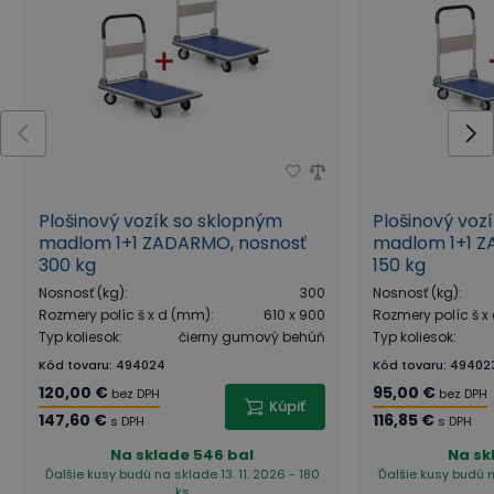
Plošinový vozík so sklopným
Plošinový voz
madlom 1+1 ZADARMO, nosnosť
madlom 1+1 Z
300 kg
150 kg
Nosnosť (kg)
:
300
Nosnosť (kg)
:
Rozmery políc š x d (mm)
:
610 x 900
Rozmery políc š 
Typ koliesok
:
čierny gumový behúň
Typ koliesok
:
Kód tovaru
:
494024
Kód tovaru
:
49402
120,00 €
95,00 €
bez DPH
bez DPH
Kúpiť
147,60 €
116,85 €
s DPH
s DPH
Na sklade
546 bal
Na sk
Ďalšie kusy budú na sklade 13. 11. 2026 - 180
Ďalšie kusy budú n
ks