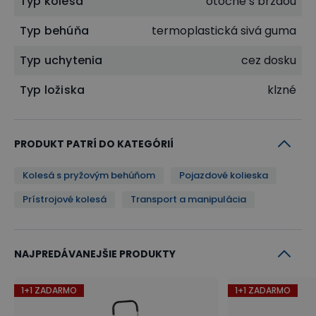
Typ kolesa
otočné s brzdou
Typ behúňa
termoplastická sivá guma
Typ uchytenia
cez dosku
Typ ložiska
klzné
PRODUKT PATRÍ DO KATEGÓRIÍ
Kolesá s pryžovým behúňom
Pojazdové kolieska
Prístrojové kolesá
Transport a manipulácia
NAJPREDÁVANEJŠIE PRODUKTY
1+1 ZADARMO
1+1 ZADARMO