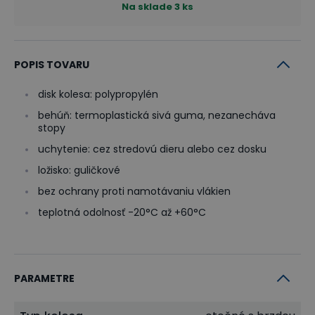
Na sklade
3
ks
POPIS TOVARU
disk kolesa: polypropylén
behúň: termoplastická sivá guma, nezanecháva
stopy
uchytenie: cez stredovú dieru alebo cez dosku
ložisko: guličkové
bez ochrany proti namotávaniu vlákien
teplotná odolnosť -20°C až +60°C
PARAMETRE