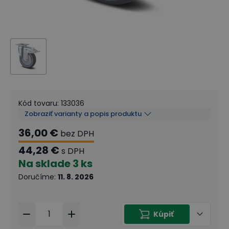
Kód tovaru
:
133036
Zobraziť varianty a popis produktu
36,00 €
bez DPH
44,28 €
s DPH
Na sklade
3 ks
Doručíme
:
11. 8. 2026
Kúpiť