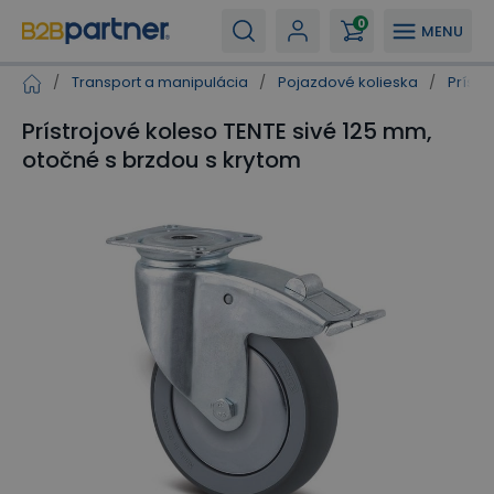
0
MENU
/
Transport a manipulácia
/
Pojazdové kolieska
/
Prístr
Prístrojové koleso TENTE sivé 125 mm,
otočné s brzdou s krytom