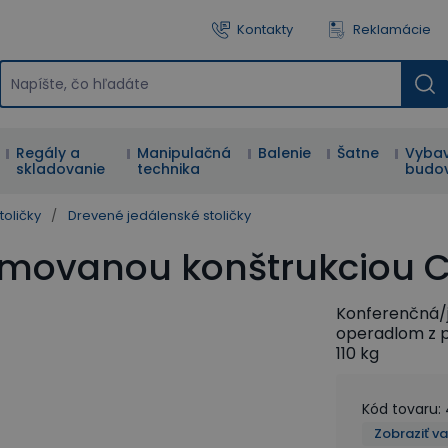
Kontakty
Reklamácie
Regály a
Manipulačná
Balenie
Šatne
Vybav
skladovanie
technika
budo
toličky
/
Drevené jedálenské stoličky
rómovanou konštrukciou 
Konferenčná/j
operadlom z p
110 kg
Kód tovaru
:
Zobraziť v