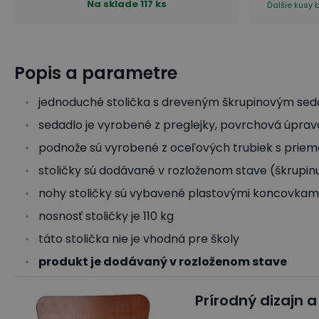
Na sklade
117 ks
Ďalšie kusy 
Popis a parametre
jednoduché stolička s dreveným škrupinovým se
sedadlo je vyrobené z preglejky, povrchová úpra
podnože sú vyrobené z oceľových trubiek s pri
stoličky sú dodávané v rozloženom stave (škrupi
nohy stoličky sú vybavené plastovými koncovkam
nosnosť stoličky je 110 kg
táto stolička nie je vhodná pre školy
produkt je dodávaný v rozloženom stave
Prírodný dizajn 