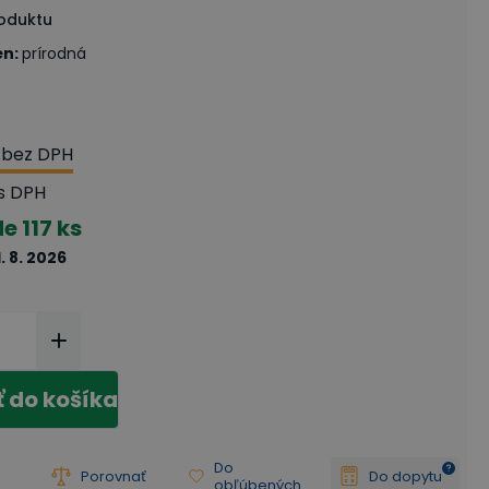
roduktu
én
:
prírodná
bez DPH
s DPH
de
117 ks
1. 8. 2026
ť do košíka
Do
Porovnať
Do dopytu
obľúbených