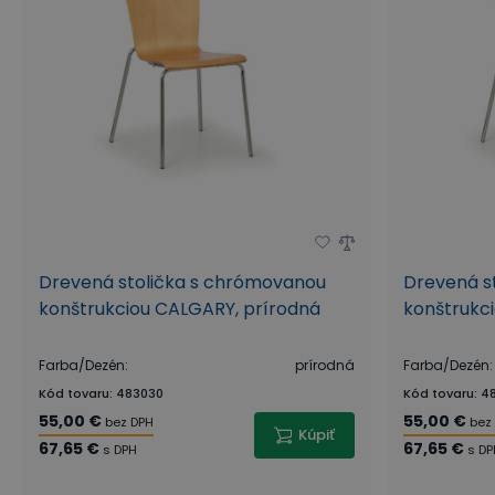
Drevená stolička s chrómovanou
Drevená s
konštrukciou CALGARY, prírodná
konštrukc
Farba/Dezén
:
prírodná
Farba/Dezén
:
Kód tovaru
:
483030
Kód tovaru
:
48
55,00 €
55,00 €
bez DPH
bez
Kúpiť
67,65 €
67,65 €
s DPH
s DP