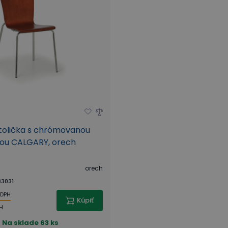
tolička s chrómovanou
iou CALGARY, orech
orech
3031
 DPH
Kúpiť
H
Na sklade
63 ks