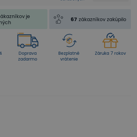
zákazníkov je
67
zákazníkov zakúpilo
jných
4
Doprava
Bezplatné
Záruka 7 rokov
zadarmo
vrátenie