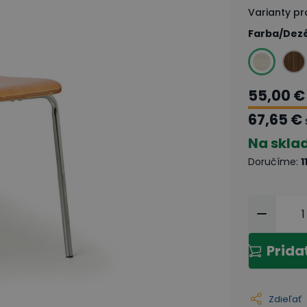
Varianty p
Farba/Dez
55,00 €
67,65 €
Na skla
Doručíme
:
1
Prida
Zdieľať