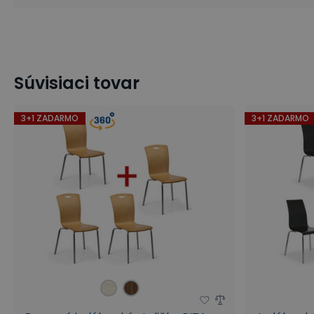
Kancelárske stoličky a kreslá
Bistro jedálenské stoličky
Súvisiaci tovar
3+1 ZADARMO
3+1 ZADARMO