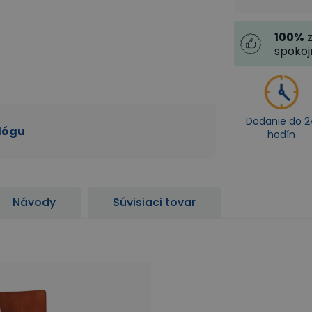
100
%
spoko
Dodanie do 2
alógu
hodín
Návody
Súvisiaci tovar