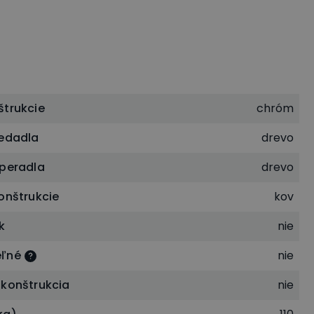
štrukcie
chróm
sedadla
drevo
operadla
drevo
onštrukcie
kov
k
nie
eľné
nie
 konštrukcia
nie