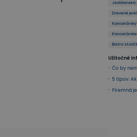
Jedálenská 
Drevené jedá
Kancelársky
Kancelárske 
Bistro stolič
Užitočné i
Čo by nem
5 tipov: A
Firemná je
dálenské stoličky
Kuchynské a jedálenské stoličky
Jedálen
Jedálenská stolička s kovovými nohami
Kancelársky nábyto