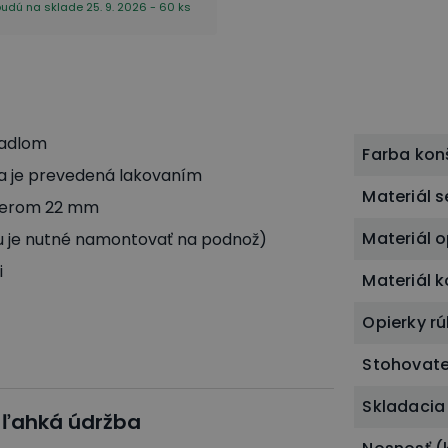
budú na sklade 25. 9. 2026 - 60 ks
dadlom
Farba kon
va je prevedená lakovaním
Materiál 
emerom 22 mm
Materiál 
nu je nutné namontovať na podnož)
i
Materiál k
Opierky rú
Stohovat
Skladacia
a ľahká údržba