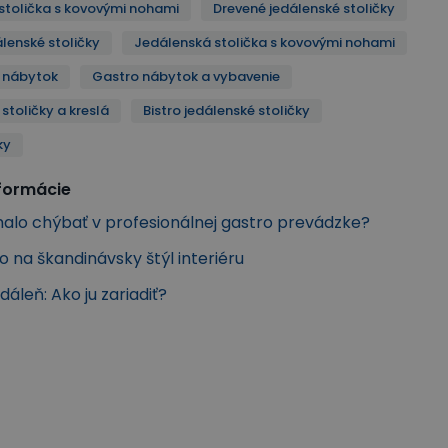
stolička s kovovými nohami
Drevené jedálenské stoličky
lenské stoličky
Jedálenská stolička s kovovými nohami
 nábytok
Gastro nábytok a vybavenie
stoličky a kreslá
Bistro jedálenské stoličky
ky
nformácie
alo chýbať v profesionálnej gastro prevádzke?
ko na škandinávsky štýl interiéru
dáleň: Ako ju zariadiť?
ská stolička s kovovými nohami
k
Gastro nábytok a vybavenie