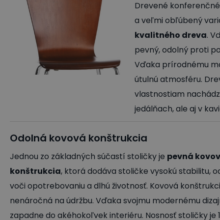
Drevené konferenčné/
a veľmi obľúbený vari
kvalitného dreva
. V
pevný, odolný proti p
Vďaka prírodnému mat
útulnú atmosféru. Dre
vlastnostiam nachádz
jedálňach, ale aj v ka
Odolná kovová konštrukcia
Jednou zo základných súčastí stoličky je
pevná kovo
konštrukcia
, ktorá dodáva stoličke vysokú stabilitu, 
voči opotrebovaniu a dlhú životnosť. Kovová konštrukci
nenáročná na údržbu. Vďaka svojmu modernému dizaj
zapadne do akéhokoľvek interiéru. Nosnosť stoličky je 1