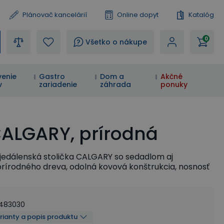
Plánovač kancelárií
Online dopyt
Katalóg
0
?
Všetko o nákupe
enie
Gastro
Dom a
Akčné
v
zariadenie
záhrada
ponuky
CALGARY, prírodná
edálenská stolička CALGARY so sedadlom aj
rírodného dreva, odolná kovová konštrukcia, nosnosť
483030
arianty a popis produktu