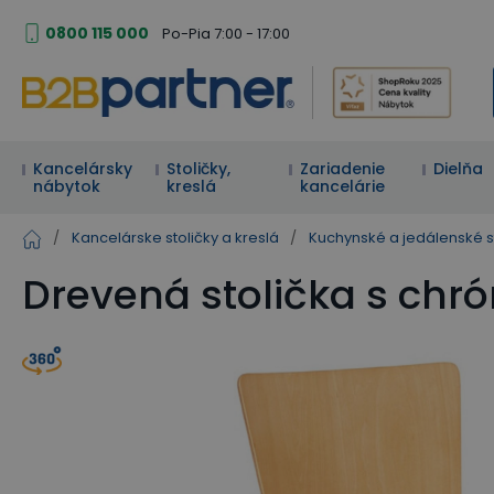
0800 115 000
Po-Pia 7:00 - 17:00
Kancelársky
Stoličky,
Zariadenie
Dielňa
nábytok
kreslá
kancelárie
/
Kancelárske stoličky a kreslá
/
Kuchynské a jedálenské s
Drevená stolička s ch