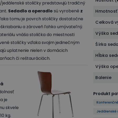
Nosnosť (
jedálenské stoličky predstavujú tradičný
ant.
Sedadlo a operadlo
sú vyrobené
z
Hmotnosť 
ďaka tomu je povrch stoličky dostatočne
Celková v
oškriabaniu a zároveň ľahko umývateľný.
Výška sed
eriálu vnáša stolička do miestnosti
vené stoličky vďaka svojim jedinečným
Šírka sed
ajú uplatnenie nielen v domácich
Hĺbka sed
viarňach či reštauráciách.
Výška ope
Balenie
vá
odolnosť
Produkt pat
a je
Konferenčné
nu skvele
Jedálenské 
10 kg.