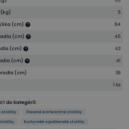
kg)
110
(kg)
5
ýška (cm)
84
adla (cm)
45
adla (cm)
43
adla (cm)
41
radla (cm)
39
1 ks
rí do kategórií
:
 stoličky
Drevené konferenčné stoličky
stoličky
Kuchynské a jedálenské stoličky