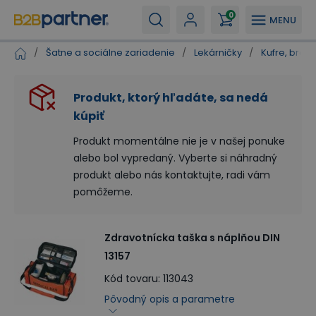
0
MENU
/
Šatne a sociálne zariadenie
/
Lekárničky
/
Kufre, braš
Produkt, ktorý hľadáte, sa nedá
kúpiť
Produkt momentálne nie je v našej ponuke
alebo bol vypredaný. Vyberte si náhradný
produkt alebo nás kontaktujte, radi vám
pomôžeme.
Zdravotnícka taška s náplňou DIN
13157
Kód tovaru
:
113043
Pôvodný opis a parametre