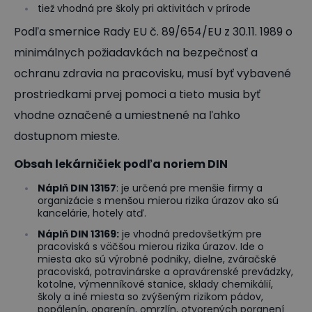
tiež vhodná pre školy pri aktivitách v prírode
Podľa smernice Rady EU č. 89/654/EU z 30.11. 1989 o
minimálnych požiadavkách na bezpečnosť a
ochranu zdravia na pracovisku, musí byť vybavené
prostriedkami prvej pomoci a tieto musia byť
vhodne označené a umiestnené na ľahko
dostupnom mieste.
O
bsah lekárničiek podľa noriem DIN
Náplň DIN 13157
: je určená pre menšie firmy a
organizácie s menšou mierou rizika úrazov ako sú
kancelárie, hotely atď.
Náplň DIN 13169:
je vhodná predovšetkým pre
pracoviská s väčšou mierou rizika úrazov. Ide o
miesta ako sú výrobné podniky, dielne, zváračské
pracoviská, potravinárske a opravárenské prevádzky,
kotolne, výmenníkové stanice, sklady chemikálií,
školy a iné miesta so zvýšeným rizikom pádov,
popálenín, oparenín, omrzlín, otvorených poranení