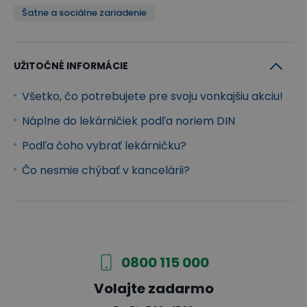
vankúšikom
Šatne a sociálne zariadenie
Obväz sterilný s dvoma
2
4
vankúšikmi
UŽITOČNÉ INFORMÁCIE
Očná kompresia sterilná
2
4
56 mm x 70 mm
Všetko, čo potrebujete pre svoju vonkajšiu akciu!
Náplne do lekárničiek podľa noriem DIN
Sterilné krytie 10 cm x 10
3
6
cm
Podľa čoho vybrať lekárničku?
Čo nesmie chýbať v kancelárii?
Sterilné krytie 40 cm x
1
2
60 cm
Sterilné krytie 60 cm x
1
2
80cm
0800 115 000
Ovínadlo elastické 6 cm
3
6
x 4 m
Volajte zadarmo