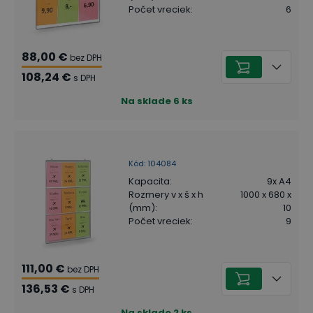
Počet vreciek
:
6
88,00 €
bez DPH
108,24 €
s DPH
Na sklade
6
ks
Kód
:
104084
Kapacita
:
9x A4
Rozmery v x š x h
1000 x 680 x
(mm)
:
10
Počet vreciek
:
9
111,00 €
bez DPH
136,53 €
s DPH
Na sklade
2
ks