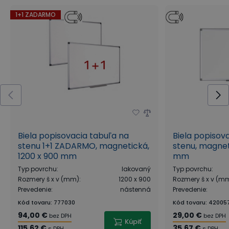
1+1 ZADARMO
Biela popisovacia tabuľa na
Biela popisov
stenu 1+1 ZADARMO, magnetická,
stenu, magnet
1200 x 900 mm
mm
Typ povrchu
:
lakovaný
Typ povrchu
:
Rozmery š x v (mm)
:
1200 x 900
Rozmery š x v (m
Prevedenie
:
nástenná
Prevedenie
:
Kód tovaru
:
777030
Kód tovaru
:
42005
94,00 €
29,00 €
bez DPH
bez DPH
Kúpiť
115,62 €
35,67 €
s DPH
s DPH