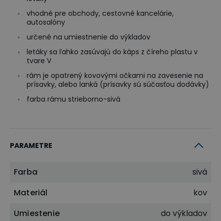
vhodné pre obchody, cestovné kancelárie,
autosalóny
určené na umiestnenie do výkladov
letáky sa ľahko zasúvajú do káps z číreho plastu v
tvare V
rám je opatrený kovovými očkami na zavesenie na
prísavky, alebo lanká (prísavky sú súčasťou dodávky)
farba rámu strieborno-sivá
PARAMETRE
Farba
sivá
Materiál
kov
Umiestenie
do výkladov