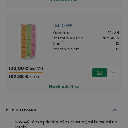
Kód
:
104085
Kapacita
:
12x A4
Rozmery v x š x h
1320 x 680 x
(mm)
:
10
Počet vreciek
:
12
132,00 €
bez DPH
162,36 €
s DPH
Na sklade
4
ks
POPIS TOVARU
kovový rám s priehľadnými plastovými kapsami na
letáky