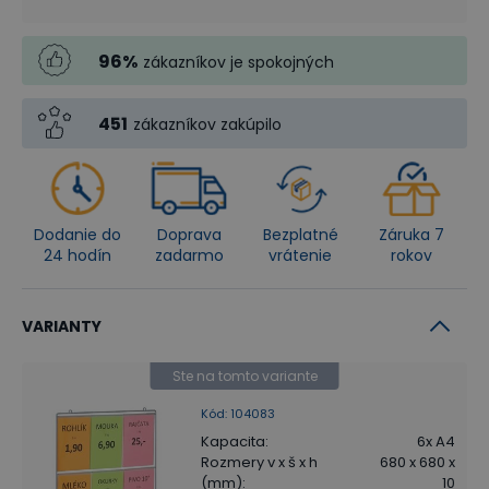
96
%
zákazníkov je spokojných
451
zákazníkov zakúpilo
Dodanie do
Doprava
Bezplatné
Záruka 7
24 hodín
zadarmo
vrátenie
rokov
VARIANTY
Ste na tomto variante
Kód
:
104083
Kapacita
:
6x A4
Rozmery v x š x h
680 x 680 x
(mm)
:
10