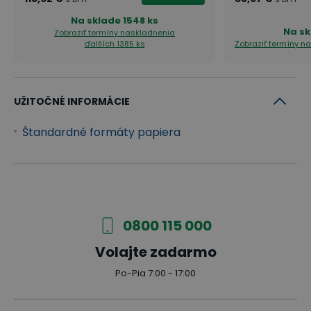
Na sklade
1548 ks
Na sk
Zobraziť termíny naskladnenia
ďalších 1385 ks
Zobraziť termíny n
UŽITOČNÉ INFORMÁCIE
Štandardné formáty papiera
0800 115 000
Volajte zadarmo
Po-Pia 7:00 - 17:00