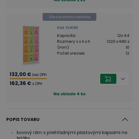
Ste na tomto variante
Kód
:
104085
Kapacita
:
12x A4
Rozmery v x š x h
1320 x 680 x
(mm)
:
10
Počet vreciek
:
12
132,00 €
bez DPH
162,36 €
s DPH
Na sklade
4
ks
POPIS TOVARU
kovový rám s priehľadnými plastovými kapsami na
letáky