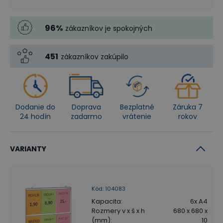
96
%
zákazníkov je spokojných
451
zákazníkov zakúpilo
Dodanie do
Doprava
Bezplatné
Záruka 7
24 hodín
zadarmo
vrátenie
rokov
VARIANTY
Kód
:
104083
Kapacita
:
6x A4
Rozmery v x š x h
680 x 680 x
(mm)
:
10