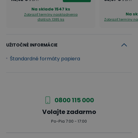
Na sklade
1547 ks
Na sk
Zobraziť termíny naskladnenia
ďalších 1385 ks
Zobraziť termíny n
UŽITOČNÉ INFORMÁCIE
Štandardné formáty papiera
0800 115 000
Volajte zadarmo
Po-Pia 7:00 - 17:00