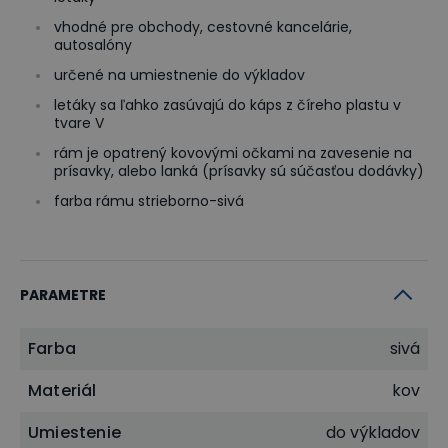
vhodné pre obchody, cestovné kancelárie,
autosalóny
určené na umiestnenie do výkladov
letáky sa ľahko zasúvajú do káps z číreho plastu v
tvare V
rám je opatrený kovovými očkami na zavesenie na
prísavky, alebo lanká (prísavky sú súčasťou dodávky)
farba rámu strieborno-sivá
PARAMETRE
Farba
sivá
Materiál
kov
Umiestenie
do výkladov