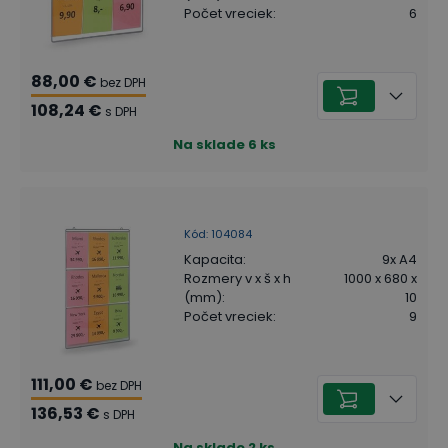
Počet vreciek
:
6
88,00 €
bez DPH
108,24 €
s DPH
Na sklade
6
ks
Kód
:
104084
Kapacita
:
9x A4
Rozmery v x š x h
1000 x 680 x
(mm)
:
10
Počet vreciek
:
9
111,00 €
bez DPH
136,53 €
s DPH
Na sklade
2
ks