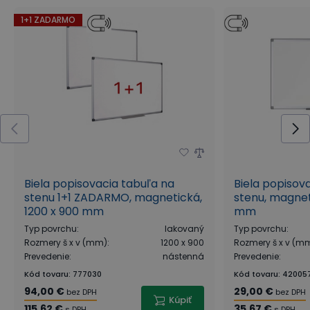
1+1 ZADARMO
Biela popisovacia tabuľa na
Biela popisov
stenu 1+1 ZADARMO, magnetická,
stenu, magnet
1200 x 900 mm
mm
Typ povrchu
:
lakovaný
Typ povrchu
:
Rozmery š x v (mm)
:
1200 x 900
Rozmery š x v (m
Prevedenie
:
nástenná
Prevedenie
:
Kód tovaru
:
777030
Kód tovaru
:
42005
94,00 €
29,00 €
bez DPH
bez DPH
Kúpiť
115,62 €
35,67 €
s DPH
s DPH