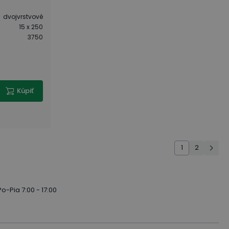
dvojvrstvové
15 x 250
3750
Kúpiť
1
2
Po-Pia 7:00 - 17:00