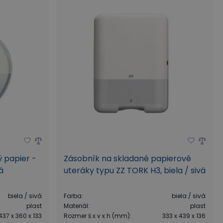
ý papier -
Zásobník na skladané papierové
á
uteráky typu ZZ TORK H3, biela / sivá
biela / sivá
Farba
:
biela / sivá
plast
Materiál
:
plast
437 x 360 x 133
Rozmer š x v x h (mm)
:
333 x 439 x 136