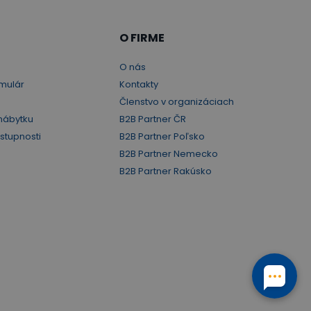
O FIRME
O nás
mulár
Kontakty
Členstvo v organizáciach
nábytku
B2B Partner ČR
ístupnosti
B2B Partner Poľsko
B2B Partner Nemecko
B2B Partner Rakúsko