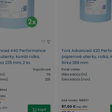
nced 440 Performance
Tork Advanced 420 Perf
utierky, kombi rolka,
papierové utierky, rolka,
ka 235 mm, 2 ks
šírka 369 mm
trojvrstvové
Počet vrstiev
:
(m)
:
119
Dĺžka kotúča (m)
:
 (mm)
:
235
Šírka kotúča (mm)
:
08044
 DPH
Kód tovaru
:
108037
H
97,00 €
bez DPH
z DPH
Kúpiť