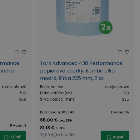
ormance
Tork Advanced 430 Performance
 modrá,
papierové utierky, kombi rolka,
modrá, šírka 235 mm, 2 ks
dvojvrstvové
Počet vrstiev
:
dvojvrstvové
510
Dĺžka kotúča (m)
:
170
369
Šírka kotúča (mm)
:
235
Kód tovaru
:
108043
2
Varianty
66,00 €
bez DPH
5
Variant
81,18 €
s DPH
33,00 €
/
ks
bez DPH
Kúpiť
Kúpiť