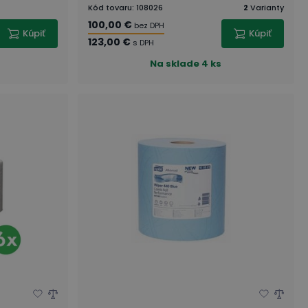
Kód tovaru
:
108026
2
Varianty
100,00 €
bez DPH
Kúpiť
Kúpiť
123,00 €
s DPH
Na sklade
4 ks