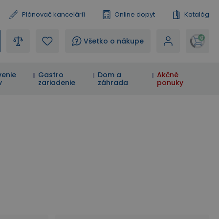
Plánovač kancelárií
Online dopyt
Katalóg
0
?
Všetko o nákupe
enie
Gastro
Dom a
Akčné
v
zariadenie
záhrada
ponuky