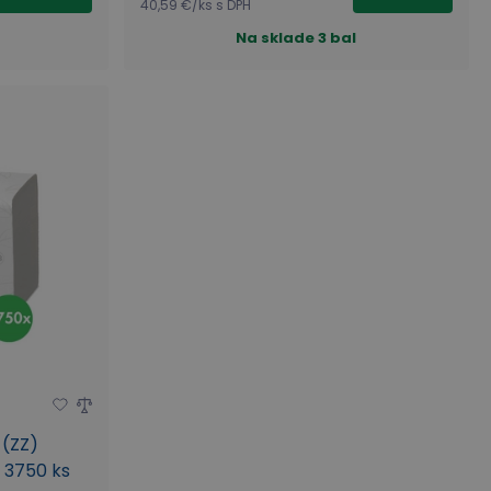
40,59 €
/
ks
s DPH
Na sklade
3 bal
 (ZZ)
 3750 ks