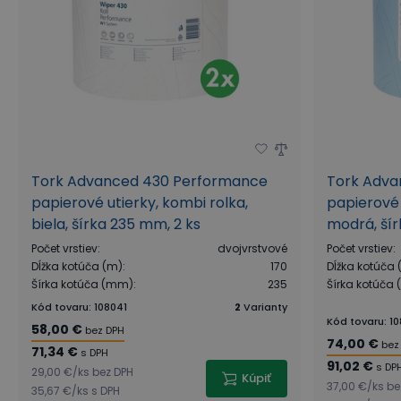
Tork Advanced 430 Performance
Tork Adva
papierové utierky, kombi rolka,
papierové 
biela, šírka 235 mm, 2 ks
modrá, šír
Počet vrstiev
:
dvojvrstvové
Počet vrstiev
:
Dĺžka kotúča (m)
:
170
Dĺžka kotúča 
Šírka kotúča (mm)
:
235
Šírka kotúča
Kód tovaru
:
108041
2
Varianty
Kód tovaru
:
1
58,00 €
bez DPH
74,00 €
bez
71,34 €
s DPH
91,02 €
s DP
29,00 €
/
ks
bez DPH
Kúpiť
37,00 €
/
ks
be
35,67 €
/
ks
s DPH