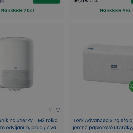
119,31 €
DPH
s DPH
Na sklade
3 bal
Na sklade
4 ks
ník na utierky - M2 rolka
Tork Advanced Singlefold
m odvíjaním, biela / sivá
jemné papierové uteráky,