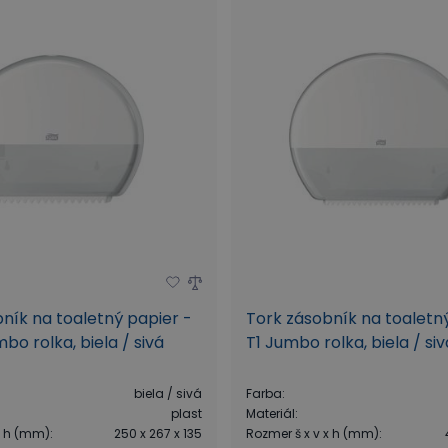
ník na toaletný papier -
Tork zásobník na toaletn
bo rolka, biela / sivá
T1 Jumbo rolka, biela / siv
biela / sivá
Farba
:
plast
Materiál
:
x h (mm)
:
250 x 267 x 135
Rozmer š x v x h (mm)
: