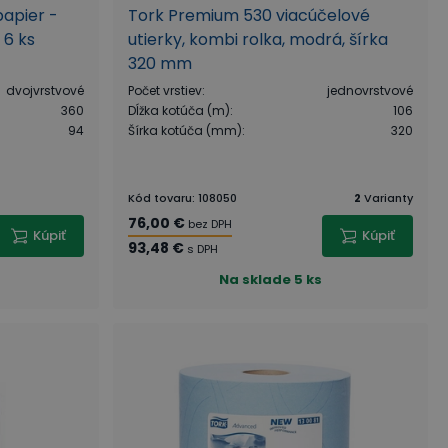
apier -
Tork Premium 530 viacúčelové
 6 ks
utierky, kombi rolka, modrá, šírka
320 mm
dvojvrstvové
Počet vrstiev
:
jednovrstvové
360
Dĺžka kotúča (m)
:
106
94
Šírka kotúča (mm)
:
320
Kód tovaru
:
108050
2
Varianty
76,00 €
bez DPH
Kúpiť
Kúpiť
93,48 €
s DPH
Na sklade
5 ks