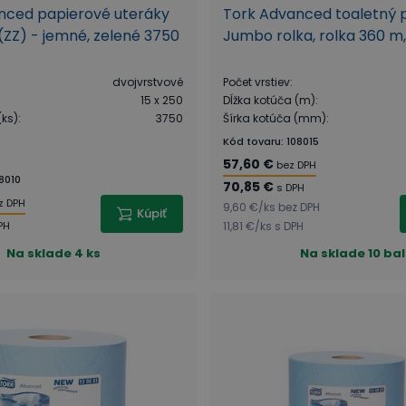
nced papierové uteráky
Tork Advanced toaletný p
 (ZZ) - jemné, zelené 3750
Jumbo rolka, rolka 360 m,
dvojvrstvové
Počet vrstiev
:
15 x 250
Dĺžka kotúča (m)
:
(ks)
:
3750
Šírka kotúča (mm)
:
Kód tovaru
:
108015
57,60 €
bez DPH
8010
70,85 €
s DPH
z DPH
9,60 €
/
ks
bez DPH
Kúpiť
PH
11,81 €
/
ks
s DPH
Na sklade
4 ks
Na sklade
10 bal