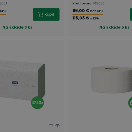
8031
Kód tovaru
:
108030
96,00 €
 DPH
bez DPH
Kúpiť
118,08 €
H
s DPH
Na sklade
3 ks
Na sklade
5 ks