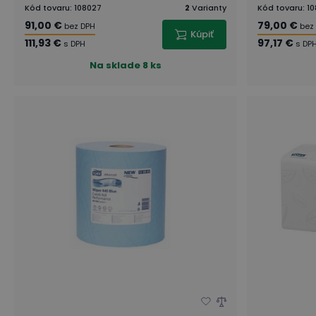
Kód tovaru
:
108027
2
Varianty
Kód tovaru
:
10
91,00 €
79,00 €
bez DPH
bez
Kúpiť
111,93 €
97,17 €
s DPH
s DP
Na sklade
8 ks