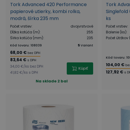
Tork Advanced 420 Performance
Tork Adva
papierové utierky, kombi rolka,
Singlefold
modrá, šírka 235 mm
ks
Počet vrstiev
:
dvojvrstvové
Počet vrstiev
:
Dĺžka kotúča (m)
:
255
Balenie (ks)
:
Šírka kotúča (mm)
:
235
Počet útržkov 
Kód tovaru
:
108039
5
Variant
68,00 €
bez DPH
Kód tovaru
:
10
83,64 €
s DPH
104,00 €
be
34,00 €
/
ks
bez DPH
Kúpiť
127,92 €
41,82 €
/
ks
s DPH
s D
Na sklade
2 bal