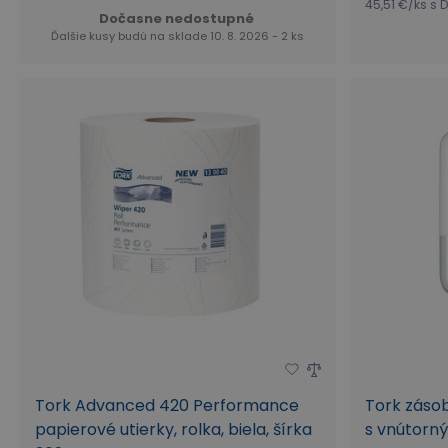
45,51 €
/
ks
s 
Dočasne nedostupné
Ďalšie kusy budú na sklade 10. 8. 2026 - 2 ks
Tork Advanced 420 Performance
Tork zásob
papierové utierky, rolka, biela, šírka
s vnútorný