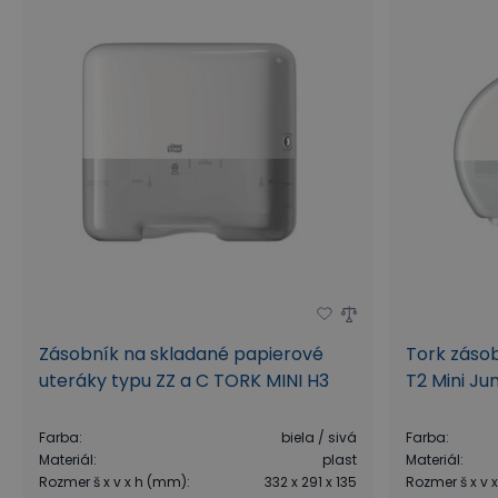
Zásobník na skladané papierové
Tork zásob
uteráky typu ZZ a C TORK MINI H3
T2 Mini Jum
Farba
:
biela / sivá
Farba
:
Materiál
:
plast
Materiál
:
Rozmer š x v x h (mm)
:
332 x 291 x 135
Rozmer š x v 