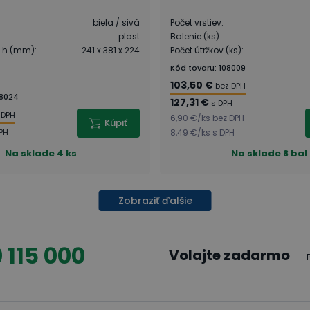
biela / sivá
Počet vrstiev
:
plast
Balenie (ks)
:
x h (mm)
:
241 x 381 x 224
Počet útržkov (ks)
:
Kód tovaru
:
108009
103,50 €
bez DPH
8024
127,31 €
s DPH
 DPH
6,90 €
/
ks
bez DPH
Kúpiť
PH
8,49 €
/
ks
s DPH
Na sklade
4 ks
Na sklade
8 bal
Zobraziť ďalšie
 115 000
Volajte zadarmo