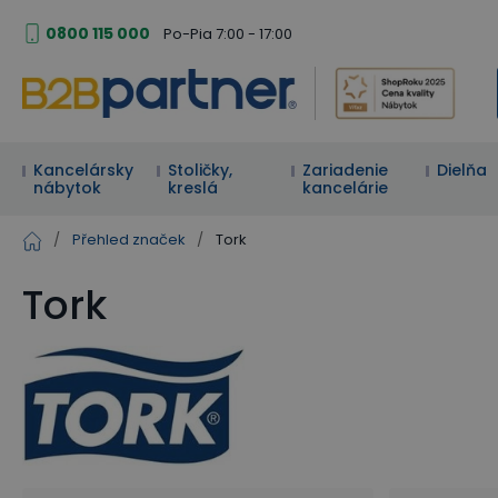
0800 115 000
Po-Pia 7:00 - 17:00
Kancelársky
Stoličky,
Zariadenie
Dielňa
nábytok
kreslá
kancelárie
/
Přehled značek
/
Tork
Tork