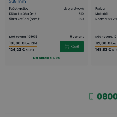
369 mm
Počet vrstiev
:
dvojvrstvové
Farba
:
Dĺžka kotúča (m)
:
510
Materiál
:
Šírka kotúča (mm)
:
369
Rozmer š x v 
Kód tovaru
:
108035
5
Variant
Kód tovaru
:
10
101,00 €
121,00 €
bez DPH
bez
Kúpiť
124,23 €
148,83 €
s DPH
s D
Na sklade
5 ks
0800