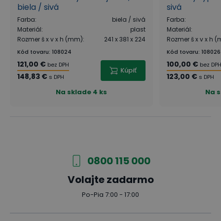
biela / sivá
sivá
Farba
:
biela / sivá
Farba
:
Materiál
:
plast
Materiál
:
Rozmer š x v x h (mm)
:
241 x 381 x 224
Rozmer š x v x h 
Kód tovaru
:
108024
Kód tovaru
:
108026
121,00 €
100,00 €
bez DPH
bez DP
Kúpiť
148,83 €
123,00 €
s DPH
s DPH
Na sklade
4 ks
Na s
0800 115 000
Volajte zadarmo
Po-Pia 7:00 - 17:00