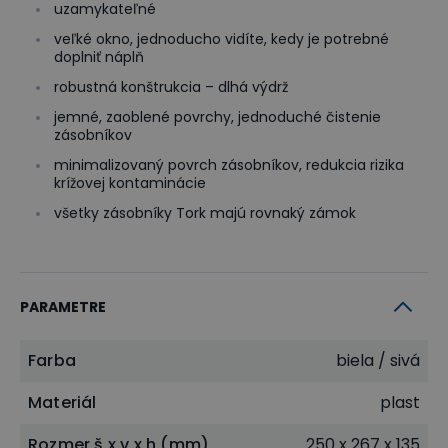
uzamykateľné
veľké okno, jednoducho vidíte, kedy je potrebné
doplniť náplň
robustná konštrukcia – dlhá výdrž
jemné, zaoblené povrchy, jednoduché čistenie
zásobníkov
minimalizovaný povrch zásobníkov, redukcia rizika
krížovej kontaminácie
všetky zásobníky Tork majú rovnaký zámok
PARAMETRE
Farba
biela / sivá
Materiál
plast
Rozmer š x v x h (mm)
250 x 267 x 135