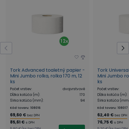
Tork Advanced toaletný papier -
Tork Universa
Mini Jumbo rolka, rolka 170 m, 12
Mini Jumbo rol
ks
ks
Počet vrstiev
:
dvojvrstvové
Počet vrstiev
:
Dĺžka kotúča (m)
:
170
Dĺžka kotúča (m)
:
Šírka kotúča (mm)
:
94
Šírka kotúča (mm
Kód tovaru
:
108016
Kód tovaru
:
108017
69,60 €
62,40 €
bez DPH
bez DPH
85,61 €
76,75 €
s DPH
s DPH
5,80 €
/
ks
bez DPH
5,20 €
/
ks
bez DPH