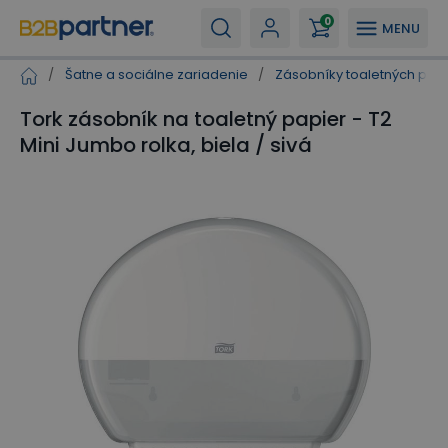
0
MENU
/
Šatne a sociálne zariadenie
/
Zásobníky toaletných pap
Tork zásobník na toaletný papier - T2
Mini Jumbo rolka, biela / sivá