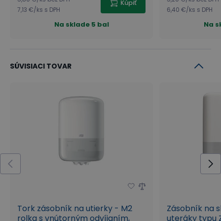
Kúpiť
7,13 €
/
ks
s DPH
6,40 €
/
ks
s DPH
Na sklade
5 bal
Na s
SÚVISIACI TOVAR
Tork zásobník na utierky - M2
Zásobník na 
rolka s vnútorným odvíjaním,
uteráky typu Z