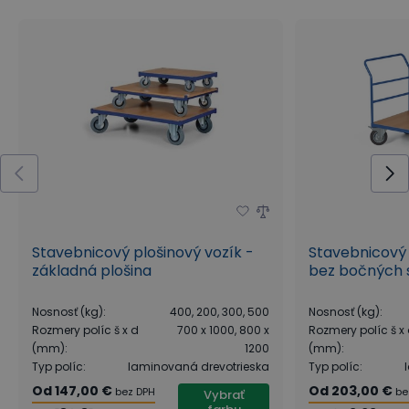
Stavebnicový plošinový vozík -
Stavebnicový 
základná plošina
bez bočných 
Nosnosť (kg)
:
400, 200, 300, 500
Nosnosť (kg)
:
Rozmery políc š x d
700 x 1000, 800 x
Rozmery políc š x
(mm)
:
1200
(mm)
:
Typ políc
:
laminovaná drevotrieska
Typ políc
:
Od
147,00 €
Od
203,00 €
bez DPH
be
Vybrať