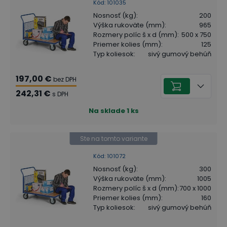
Kód
:
101035
Nosnosť (kg)
:
200
Výška rukoväte (mm)
:
965
Rozmery políc š x d (mm)
:
500 x 750
Priemer kolies (mm)
:
125
Typ koliesok
:
sivý gumový behúň
197,00 €
bez DPH
242,31 €
s DPH
Na sklade
1
ks
Ste na tomto variante
Kód
:
101072
Nosnosť (kg)
:
300
Výška rukoväte (mm)
:
1005
Rozmery políc š x d (mm)
:
700 x 1000
Priemer kolies (mm)
:
160
Typ koliesok
:
sivý gumový behúň