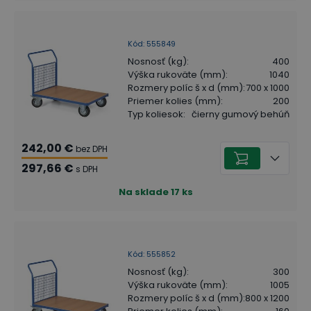
Kód
:
555849
Nosnosť (kg)
:
400
Výška rukoväte (mm)
:
1040
Rozmery políc š x d (mm)
:
700 x 1000
Priemer kolies (mm)
:
200
Typ koliesok
:
čierny gumový behúň
242,00 €
bez DPH
297,66 €
s DPH
Na sklade
17
ks
Kód
:
555852
Nosnosť (kg)
:
300
Výška rukoväte (mm)
:
1005
Rozmery políc š x d (mm)
:
800 x 1200