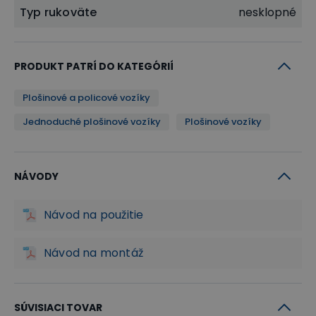
ložnej plochy a kvalitným kolesám vyhovujú
Typ rukoväte
nesklopné
najnáročnejším podmienkam na prevádzku.
PRODUKT PATRÍ DO KATEGÓRIÍ
Plošinové a policové vozíky
Jednoduché plošinové vozíky
Plošinové vozíky
NÁVODY
Návod na použitie
Návod na montáž
SÚVISIACI TOVAR