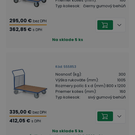
Priemer kolies (mm)
:
160
Typ koliesok
:
čierny gumový behúň
295,00 €
bez DPH
362,85 €
s DPH
Na sklade
5
ks
Kód
:
555853
Nosnosť (kg)
:
300
Výška rukoväte (mm)
:
1005
Rozmery políc š x d (mm)
:
800 x 1200
Priemer kolies (mm)
:
160
Typ koliesok
:
sivý gumový behúň
335,00 €
bez DPH
412,05 €
s DPH
Na sklade
5
ks