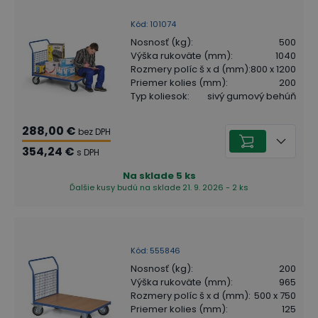
Kód
:
101074
Nosnosť (kg)
:
500
Výška rukoväte (mm)
:
1040
Rozmery políc š x d (mm)
:
800 x 1200
Priemer kolies (mm)
:
200
Typ koliesok
:
sivý gumový behúň
288,00 €
bez DPH
354,24 €
s DPH
Na sklade
5
ks
Ďalšie kusy budú na sklade 21. 9. 2026 - 2 ks
Kód
:
555846
Nosnosť (kg)
:
200
Výška rukoväte (mm)
:
965
Rozmery políc š x d (mm)
:
500 x 750
Priemer kolies (mm)
:
125