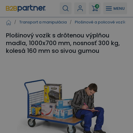
0
MENU
/
Transport a manipulácia
/
Plošinové a policové vozíky
/
Plošinový vozík s drôtenou výplňou
madla, 1000x700 mm, nosnosť 300 kg,
kolesá 160 mm so sivou gumou