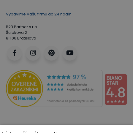
Vybavíme Vašu firmu do 24 hodín
B2B Partner s.r.o.
Šulekova 2
811 06 Bratislava