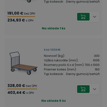
Typ koliesok
:
čierny gumový behúň
191,00 €
bez DPH
234,93 €
s DPH
Na sklade
1
ks
Kód
:
555848
Nosnosť (kg)
:
300
Výška rukoväte (mm)
:
1005
Rozmery políc š x d (mm)
:
700 x 1000
Priemer kolies (mm)
:
160
Typ koliesok
:
čierny gumový behúň
328,00 €
bez DPH
403,44 €
s DPH
Na sklade
5
ks