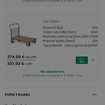
Ďalšie kusy budú na sklade 21. 9. 2026 - 2 ks
Kód
:
555854
Nosnosť (kg)
:
500
Výška rukoväte (mm)
:
1040
Rozmery políc š x d (mm)
:
800 x 1200
Priemer kolies (mm)
:
200
Typ koliesok
:
čierny gumový behúň
274,00 €
bez DPH
337,02 €
s DPH
Na sklade
5
ks
Ďalšie kusy budú na sklade 21. 9. 2026 - 2 ks
POPIS TOVARU