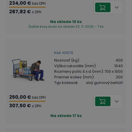
234,00 €
bez DPH
287,82 €
s DPH
Na sklade
10
ks
Ďalšie kusy budú na sklade 23. 11. 2026 - 7 ks
Kód
:
101073
Nosnosť (kg)
:
400
Výška rukoväte (mm)
:
1040
Rozmery políc š x d (mm)
:
700 x 1000
Priemer kolies (mm)
:
200
Typ koliesok
:
sivý gumový behúň
250,00 €
bez DPH
307,50 €
s DPH
Na sklade
17
ks