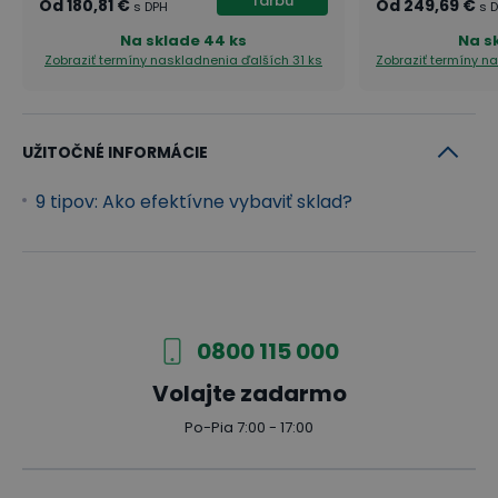
farbu
Od
180,81 €
Od
249,69 €
s DPH
s 
Na sklade
44 ks
Na s
Zobraziť termíny naskladnenia
ďalších 31 ks
Zobraziť termíny n
UŽITOČNÉ INFORMÁCIE
9 tipov: Ako efektívne vybaviť sklad?
0800 115 000
Volajte zadarmo
Po-Pia 7:00 - 17:00