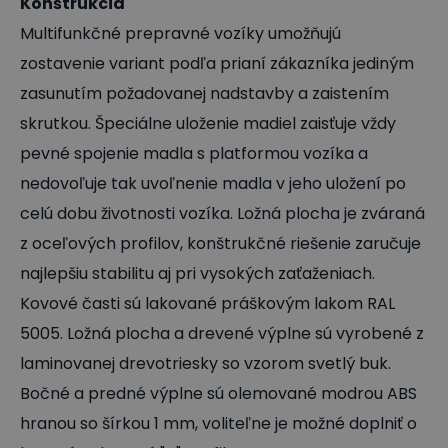
Konštrukcia
Multifunkčné prepravné vozíky umožňujú
zostavenie variant podľa prianí zákazníka jediným
zasunutím požadovanej nadstavby a zaistením
skrutkou. Špeciálne uloženie madiel zaisťuje vždy
pevné spojenie madla s platformou vozíka a
nedovoľuje tak uvoľnenie madla v jeho uložení po
celú dobu životnosti vozíka. Ložná plocha je zváraná
z oceľových profilov, konštrukčné riešenie zaručuje
najlepšiu stabilitu aj pri vysokých zaťaženiach.
Kovové časti sú lakované práškovým lakom RAL
5005. Ložná plocha a drevené výplne sú vyrobené z
laminovanej drevotriesky so vzorom svetlý buk.
Bočné a predné výplne sú olemované modrou ABS
hranou so šírkou 1 mm, voliteľne je možné doplniť o