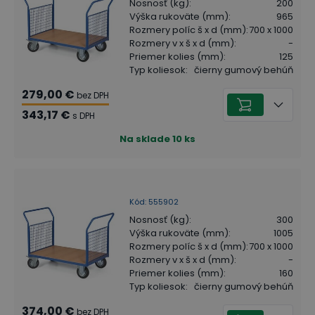
Nosnosť (kg)
:
200
Výška rukoväte (mm)
:
965
Rozmery políc š x d (mm)
:
700 x 1000
Rozmery v x š x d (mm)
:
-
Priemer kolies (mm)
:
125
Typ koliesok
:
čierny gumový behúň
279,00 €
bez DPH
343,17 €
s DPH
Na sklade
10
ks
Kód
:
555902
Nosnosť (kg)
:
300
Výška rukoväte (mm)
:
1005
Rozmery políc š x d (mm)
:
700 x 1000
Rozmery v x š x d (mm)
:
-
Priemer kolies (mm)
:
160
Typ koliesok
:
čierny gumový behúň
374,00 €
bez DPH