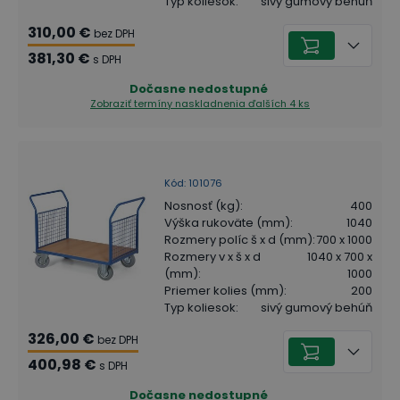
Typ koliesok
:
sivý gumový behúň
310,00 €
bez DPH
381,30 €
s DPH
Dočasne nedostupné
Zobraziť termíny naskladnenia
ďalších 4 ks
Kód
:
101076
Nosnosť (kg)
:
400
Výška rukoväte (mm)
:
1040
Rozmery políc š x d (mm)
:
700 x 1000
Rozmery v x š x d
1040 x 700 x
(mm)
:
1000
Priemer kolies (mm)
:
200
Typ koliesok
:
sivý gumový behúň
326,00 €
bez DPH
400,98 €
s DPH
Dočasne nedostupné