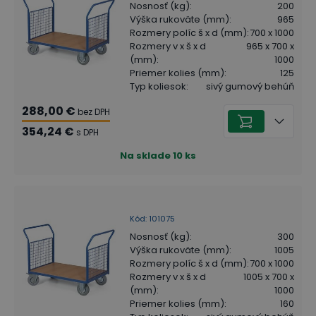
Nosnosť (kg)
:
200
Výška rukoväte (mm)
:
965
Rozmery políc š x d (mm)
:
700 x 1000
Rozmery v x š x d
965 x 700 x
(mm)
:
1000
Priemer kolies (mm)
:
125
Typ koliesok
:
sivý gumový behúň
288,00 €
bez DPH
354,24 €
s DPH
Na sklade
10
ks
Kód
:
101075
Nosnosť (kg)
:
300
Výška rukoväte (mm)
:
1005
Rozmery políc š x d (mm)
:
700 x 1000
Rozmery v x š x d
1005 x 700 x
(mm)
:
1000
Priemer kolies (mm)
:
160