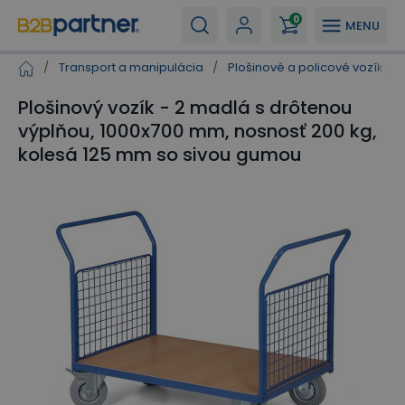
0
MENU
/
Transport a manipulácia
/
Plošinové a policové vozíky
/
Plošinový vozík - 2 madlá s drôtenou
výplňou, 1000x700 mm, nosnosť 200 kg,
kolesá 125 mm so sivou gumou