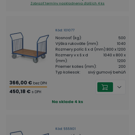
Zobraziť termíny naskladnenia
ďalších 4 ks
Kód
:
101077
Nosnosť (kg)
:
500
Výška rukoväte (mm)
:
1040
Rozmery políc š x d (mm)
:
800 x 1200
Rozmery v x š x d
1040 x 800 x
(mm)
:
1200
Priemer kolies (mm)
:
200
Typ koliesok
:
sivý gumový behúň
366,00 €
bez DPH
450,18 €
s DPH
Na sklade
4
ks
Kód
:
555901