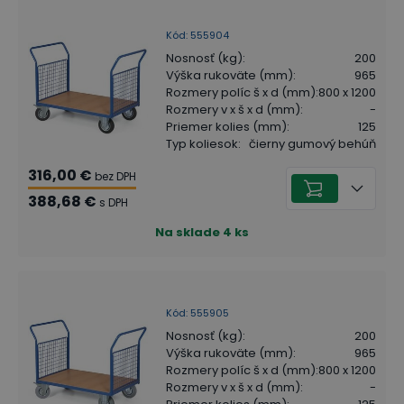
Kód
:
555904
Nosnosť (kg)
:
200
Výška rukoväte (mm)
:
965
Rozmery políc š x d (mm)
:
800 x 1200
Rozmery v x š x d (mm)
:
-
Priemer kolies (mm)
:
125
Typ koliesok
:
čierny gumový behúň
316,00 €
bez DPH
388,68 €
s DPH
Na sklade
4
ks
Kód
:
555905
Nosnosť (kg)
:
200
Výška rukoväte (mm)
:
965
Rozmery políc š x d (mm)
:
800 x 1200
Rozmery v x š x d (mm)
:
-