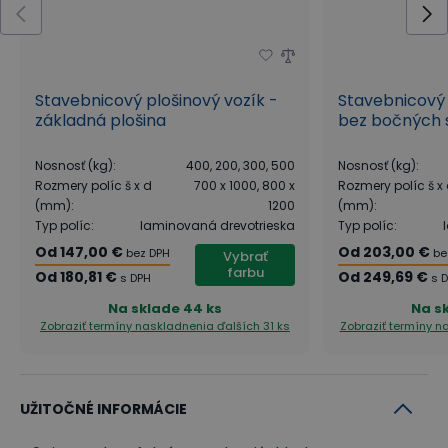
Stavebnicový plošinový vozík -
Stavebnicový 
základná plošina
bez bočných 
Nosnosť (kg)
:
400, 200, 300, 500
Nosnosť (kg)
:
Rozmery políc š x d
700 x 1000, 800 x
Rozmery políc š x
(mm)
:
1200
(mm)
:
Typ políc
:
laminovaná drevotrieska
Typ políc
:
Od
147,00 €
Od
203,00 €
bez DPH
be
Vybrať
farbu
Od
180,81 €
Od
249,69 €
s DPH
s 
Na sklade
44 ks
Na s
Zobraziť termíny naskladnenia
ďalších 31 ks
Zobraziť termíny 
UŽITOČNÉ INFORMÁCIE