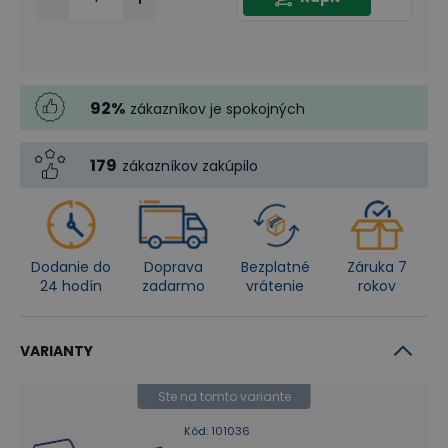
92
%
zákazníkov je spokojných
179
zákazníkov zakúpilo
Dodanie do
Doprava
Bezplatné
Záruka 7
24 hodín
zadarmo
vrátenie
rokov
VARIANTY
Ste na tomto variante
Kód
:
101036