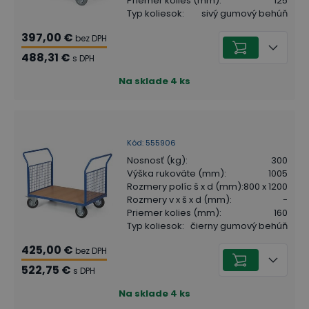
Priemer kolies (mm)
:
125
Typ koliesok
:
sivý gumový behúň
397,00 €
bez DPH
488,31 €
s DPH
Na sklade
4
ks
Kód
:
555906
Nosnosť (kg)
:
300
Výška rukoväte (mm)
:
1005
Rozmery políc š x d (mm)
:
800 x 1200
Rozmery v x š x d (mm)
:
-
Priemer kolies (mm)
:
160
Typ koliesok
:
čierny gumový behúň
425,00 €
bez DPH
522,75 €
s DPH
Na sklade
4
ks