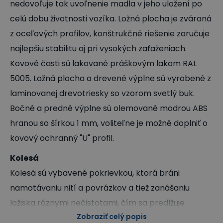
nedovoľuje tak uvoľnenie madla v jeho uložení po
celú dobu životnosti vozíka. Ložná plocha je zváraná
z oceľových profilov, konštrukčné riešenie zaručuje
najlepšiu stabilitu aj pri vysokých zaťaženiach.
Kovové časti sú lakované práškovým lakom RAL
5005. Ložná plocha a drevené výplne sú vyrobené z
laminovanej drevotriesky so vzorom svetlý buk.
Bočné a predné výplne sú olemované modrou ABS
hranou so šírkou 1 mm, voliteľne je možné doplniť o
kovový ochranný "U" profil.
Kolesá
Kolesá sú vybavené pokrievkou, ktorá bráni
namotávaniu nití a povrázkov a tiež zanášaniu
ložiska rôznymi nečistotami, čím sa predlžuje
Zobraziť celý popis
životnosť kolies. Kolesá sú uložené na oceľových