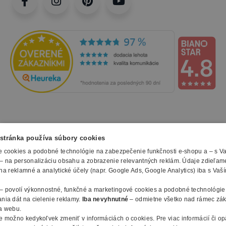
NAKUPOVANIE
stránka používa súbory cookies
 cookies a podobné technológie na zabezpečenie funkčnosti e-shopu a – s V
Všetko o nákupe
– na personalizáciu obsahu a zobrazenie relevantných reklám. Údaje zdieľam
SLUŽBY
Obchodné podmienky
na reklamné a analytické účely (napr. Google Ads, Google Analytics) iba s Vaš
Doprava a montáž
Naše katalógy
– povolí výkonnostné, funkčné a marketingové cookies a podobné technológie
Spôsoby platby
O FIRME
Reklamačný formulár
nia dát na cielenie reklamy.
Iba nevyhnutné
– odmietne všetko nad rámec zá
Záruky, servis a reklamácie
E-procurement
a webu.
O nás
Ochrana osobných údajov
e možno kedykoľvek zmeniť v
informáciách o cookies
.
Pre viac informácií či o
Vlastná výroba nábytku
Kontakty