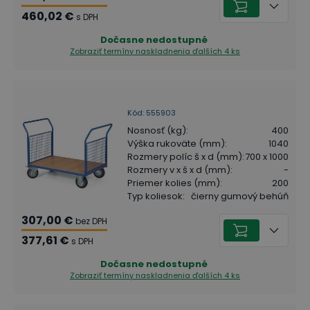
460,02 €
s DPH
Dočasne nedostupné
Zobraziť termíny naskladnenia
ďalších 4 ks
Kód
:
555903
Nosnosť (kg)
:
400
Výška rukoväte (mm)
:
1040
Rozmery políc š x d (mm)
:
700 x 1000
Rozmery v x š x d (mm)
:
-
Priemer kolies (mm)
:
200
Typ koliesok
:
čierny gumový behúň
307,00 €
bez DPH
377,61 €
s DPH
Dočasne nedostupné
Zobraziť termíny naskladnenia
ďalších 4 ks