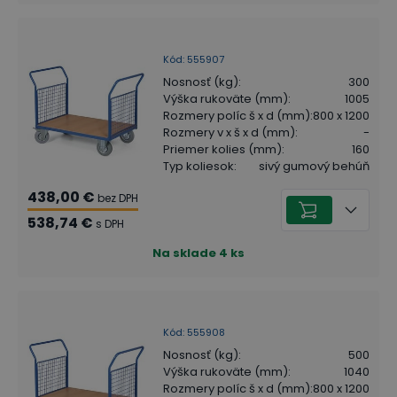
Kód
:
555907
Nosnosť (kg)
:
300
Výška rukoväte (mm)
:
1005
Rozmery políc š x d (mm)
:
800 x 1200
Rozmery v x š x d (mm)
:
-
Priemer kolies (mm)
:
160
Typ koliesok
:
sivý gumový behúň
438,00 €
bez DPH
538,74 €
s DPH
Na sklade
4
ks
Kód
:
555908
Nosnosť (kg)
:
500
Výška rukoväte (mm)
:
1040
Rozmery políc š x d (mm)
:
800 x 1200