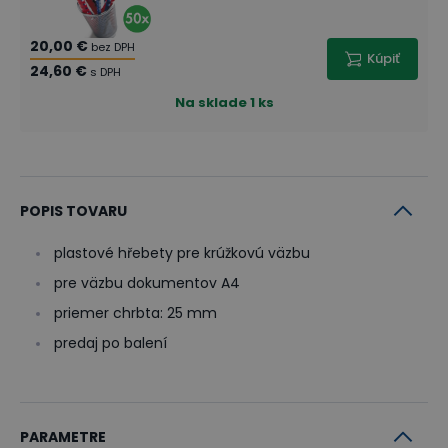
20,00 €
bez DPH
Kúpiť
24,60 €
s DPH
Na sklade
1 ks
POPIS TOVARU
plastové hřebety pre krúžkovú väzbu
pre väzbu dokumentov A4
priemer chrbta: 25 mm
predaj po balení
PARAMETRE