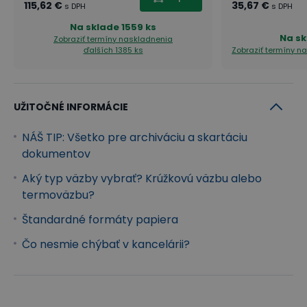
115,62 €
35,67 €
s DPH
s DPH
Na sklade
1559 ks
Na sk
Zobraziť termíny naskladnenia
ďalších 1385 ks
Zobraziť termíny n
UŽITOČNÉ INFORMÁCIE
NÁŠ TIP: Všetko pre archiváciu a skartáciu
dokumentov
Aký typ väzby vybrať? Krúžkovú väzbu alebo
termoväzbu?
Štandardné formáty papiera
Čo nesmie chýbať v kancelárii?