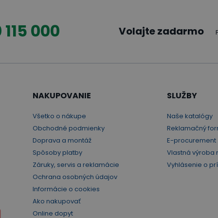
adenie
3
6
 115 000
Volajte zadarmo
2
4
2
4
3
6
NAKUPOVANIE
SLUŽBY
1
2
Všetko o nákupe
Naše katalógy
1
2
Obchodné podmienky
Reklamačný for
Doprava a montáž
E-procurement
3
6
Spôsoby platby
Vlastná výroba 
3
6
Záruky, servis a reklamácie
Vyhlásenie o pr
Ochrana osobných údajov
1
2
Informácie o cookies
Ako nakupovať
1
2
Online dopyt