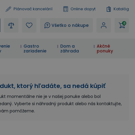
Plánovač kancelárií
Online dopyt
Katalóg
0
?
Všetko o nákupe
enie
Gastro
Dom a
Akčné
v
zariadenie
záhrada
ponuky
dukt, ktorý hľadáte, sa nedá kúpiť
ukt momentálne nie je v našej ponuke alebo bol
edaný. Vyberte si náhradný produkt alebo nás kontaktujte,
 vám pomôžeme.