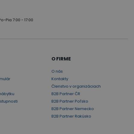
Po-Pia 7:00 - 17:00
O FIRME
O nás
mulár
Kontakty
Členstvo v organizáciach
nábytku
B2B Partner ČR
ístupnosti
B2B Partner Poľsko
B2B Partner Nemecko
B2B Partner Rakúsko