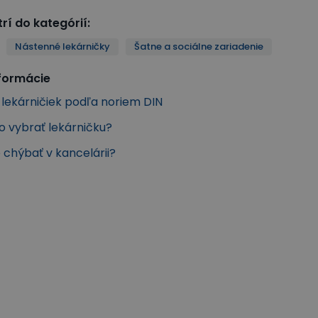
rí do kategórií
:
Nástenné lekárničky
Šatne a sociálne zariadenie
nformácie
 lekárničiek podľa noriem DIN
o vybrať lekárničku?
 chýbať v kancelárii?