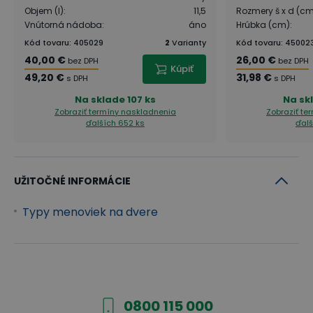
Objem (l)
:
11,5
Rozmery š x d (c
Vnútorná nádoba
:
áno
Hrúbka (cm)
:
Kód tovaru
:
405029
2
Varianty
Kód tovaru
:
45002
40,00 €
26,00 €
bez DPH
bez DPH
Kúpiť
49,20 €
31,98 €
s DPH
s DPH
Na sklade
107 ks
Na sk
Zobraziť termíny naskladnenia
Zobraziť te
ďalších 652 ks
ďalš
UŽITOČNÉ INFORMÁCIE
Typy menoviek na dvere
0800 115 000