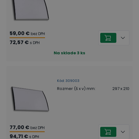
59,00 €
bez DPH
72,57 €
s DPH
Na sklade
3
ks
Kód
:
309003
Rozmer (š x v) mm
:
297 x 210
77,00 €
bez DPH
94,71 €
s DPH