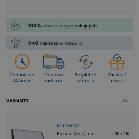
100
%
zákazníkov je spokojných
1140
zákazníkov zakúpilo
Dodanie do
Doprava
Bezplatné
Záruka 7
24 hodín
zadarmo
vrátenie
rokov
VARIANTY
Kód
:
309002
Rozmer (š x v) mm
:
210 x 210