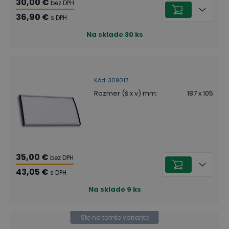
30,00 €
bez DPH
36,90 €
s DPH
Na sklade
30
ks
Kód
:
309017
Rozmer (š x v) mm
:
187 x 105
35,00 €
bez DPH
43,05 €
s DPH
Na sklade
9
ks
Ste na tomto variante