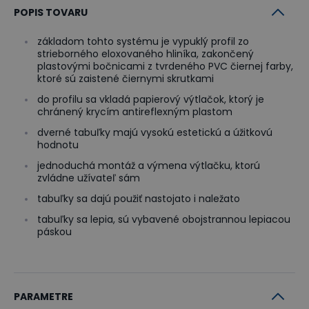
POPIS TOVARU
základom tohto systému je vypuklý profil zo
strieborného eloxovaného hliníka, zakončený
plastovými bočnicami z tvrdeného PVC čiernej farby,
ktoré sú zaistené čiernymi skrutkami
do profilu sa vkladá papierový výtlačok, ktorý je
chránený krycím antireflexným plastom
dverné tabuľky majú vysokú estetickú a úžitkovú
hodnotu
jednoduchá montáž a výmena výtlačku, ktorú
zvládne užívateľ sám
tabuľky sa dajú použiť nastojato i naležato
tabuľky sa lepia, sú vybavené obojstrannou lepiacou
páskou
PARAMETRE