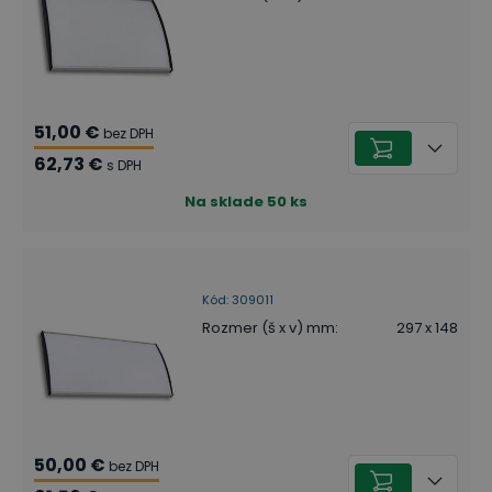
51,00 €
bez DPH
62,73 €
s DPH
Na sklade
50
ks
Kód
:
309011
Rozmer (š x v) mm
:
297 x 148
50,00 €
bez DPH