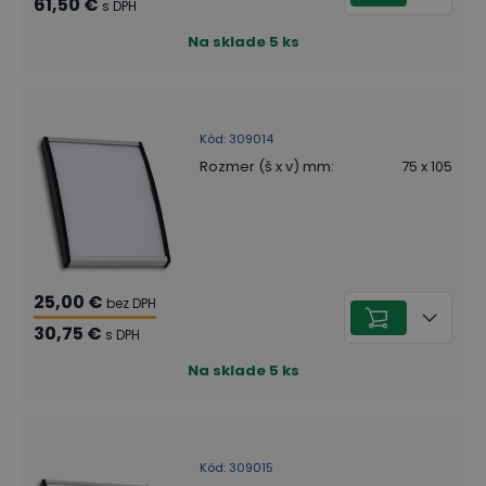
61,50 €
s DPH
Na sklade
5
ks
Kód
:
309014
Rozmer (š x v) mm
:
75 x 105
25,00 €
bez DPH
30,75 €
s DPH
Na sklade
5
ks
Kód
:
309015