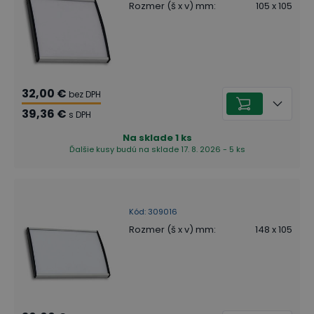
Rozmer (š x v) mm
:
105 x 105
32,00 €
bez DPH
39,36 €
s DPH
Na sklade
1
ks
Ďalšie kusy budú na sklade 17. 8. 2026 - 5 ks
Kód
:
309016
Rozmer (š x v) mm
:
148 x 105