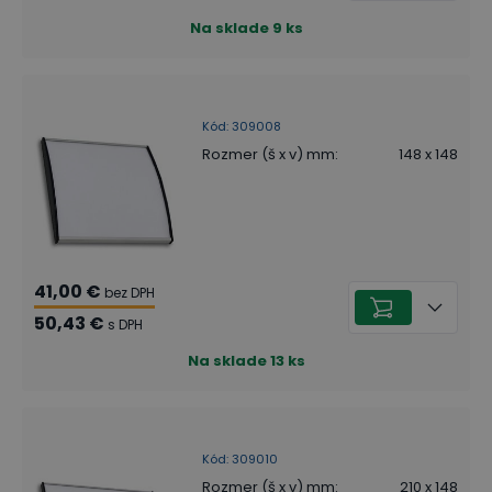
Na sklade
9
ks
Kód
:
309008
Rozmer (š x v) mm
:
148 x 148
41,00 €
bez DPH
50,43 €
s DPH
Na sklade
13
ks
Kód
:
309010
Rozmer (š x v) mm
:
210 x 148