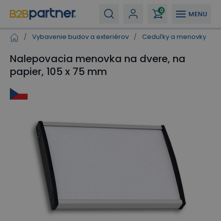
0
MENU
/
Vybavenie budov a exteriérov
/
Ceduľky a menovky
/
Nalepovacia menovka na dvere, na
papier, 105 x 75 mm