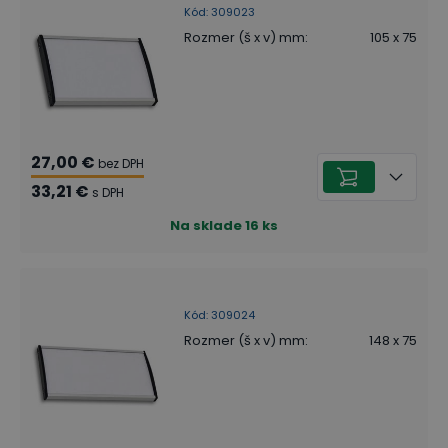
Kód
:
309023
Rozmer (š x v) mm
:
105 x 75
27,00 €
bez DPH
33,21 €
s DPH
Na sklade
16
ks
Kód
:
309024
Rozmer (š x v) mm
:
148 x 75