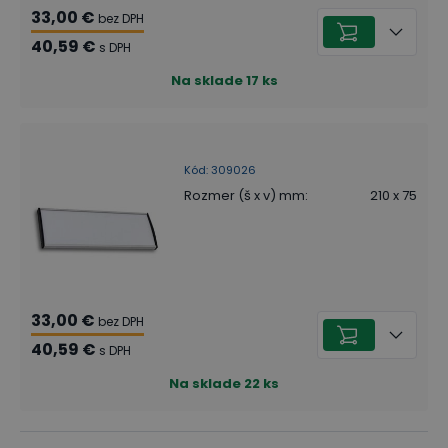
33,00 €
bez DPH
40,59 €
s DPH
Na sklade
17
ks
Kód
:
309026
Rozmer (š x v) mm
:
210 x 75
33,00 €
bez DPH
40,59 €
s DPH
Na sklade
22
ks