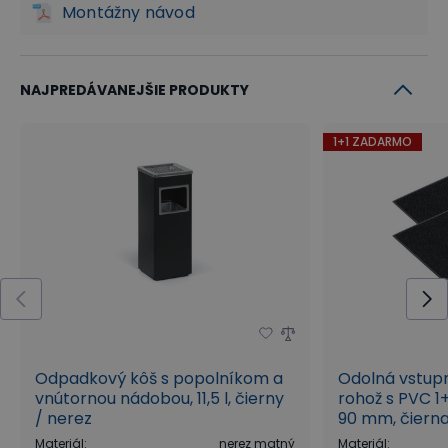
Montážny návod
NAJPREDÁVANEJŠIE PRODUKTY
1+1 ZADARMO
Odpadkový kôš s popolníkom a
Odolná vstup
vnútornou nádobou, 11,5 l, čierny
rohož s PVC 1
/ nerez
90 mm, čiern
Materiál
:
nerez matný
Materiál
: