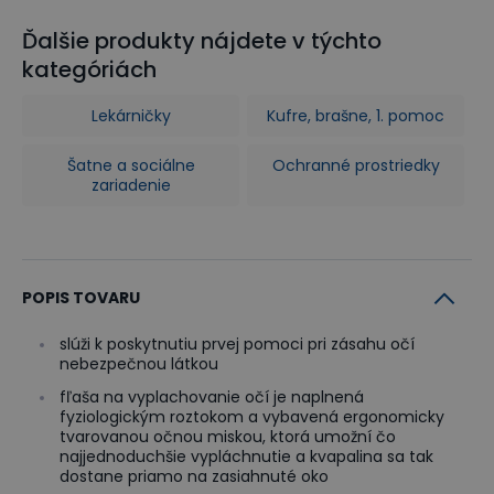
Ďalšie produkty nájdete v týchto
kategóriách
Lekárničky
Kufre, brašne, 1. pomoc
Šatne a sociálne
Ochranné prostriedky
zariadenie
POPIS TOVARU
slúži k poskytnutiu prvej pomoci pri zásahu očí
nebezpečnou látkou
fľaša na vyplachovanie očí je naplnená
fyziologickým roztokom a vybavená ergonomicky
tvarovanou očnou miskou, ktorá umožní čo
najjednoduchšie vypláchnutie a kvapalina sa tak
dostane priamo na zasiahnuté oko