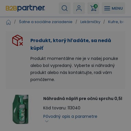
0
MENU
/
Šatne a sociálne zariadenie
/
Lekárničky
/
Kufre, braš
Produkt, ktorý hľadáte, sa nedá
kúpiť
Produkt momentálne nie je v našej ponuke
alebo bol vypredaný. Vyberte si náhradný
produkt alebo nás kontaktujte, radi vám
pomôžeme.
Náhradná náplň pre očnú sprchu 0,5l
Kód tovaru
:
113040
Pôvodný opis a parametre