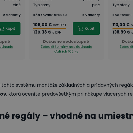
plné
Typ steny
:
plné
Typ steny
:
2
Varianty
Kód tovaru
:
926040
2
Varianty
Kód tovaru
106,00 €
113,00 €
bez DPH
b
Kúpiť
Kúpiť
130,38 €
138,99 €
s DPH
s
upné
Dočasne nedostupné
Doča
ladnenia
Zobraziť termíny naskladnenia
Zobrazi
ďalších 102 ks
u
tohto systému montáže základných a prídavných regálo
lov
, ktorú oceníte predovšetkým pri nákupe viacerých re
né regály – vhodné na umiest