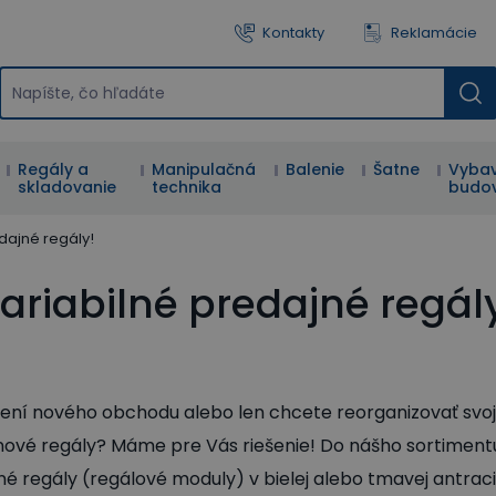
Kontakty
Reklamácie
Regály a
Manipulačná
Balenie
Šatne
Vybav
skladovanie
technika
budo
edajné regály!
Variabilné predajné regál
ení nového obchodu alebo len chcete reorganizovať svoj 
 nové regály? Máme pre Vás riešenie! Do nášho sortiment
né regály (regálové moduly) v bielej alebo tmavej antraci