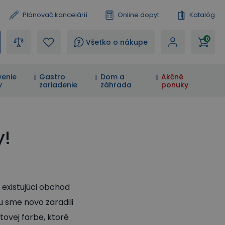
Plánovač kancelárií
Online dopyt
Katalóg
0
?
Všetko o nákupe
enie
Gastro
Dom a
Akčné
v
zariadenie
záhrada
ponuky
y!
existujúci obchod
u sme novo zaradili
tovej farbe, ktoré