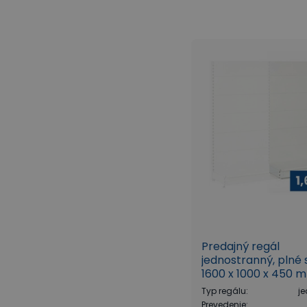
Predajný regál
jednostranný, plné 
1600 x 1000 x 450 
prídavný, biela
Typ regálu
:
j
Prevedenie
: