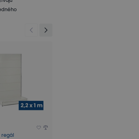
žívajú
edného
 regál
Predajný regál