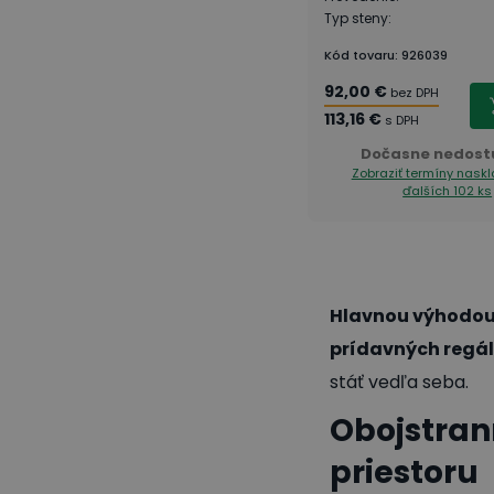
Typ steny
:
Kód tovaru
:
926039
92,00 €
bez DPH
113,16 €
s DPH
Dočasne nedost
Zobraziť termíny nask
ďalších 102 ks
Hlavnou výhodo
prídavných regá
stáť vedľa seba.
Obojstran
priestoru