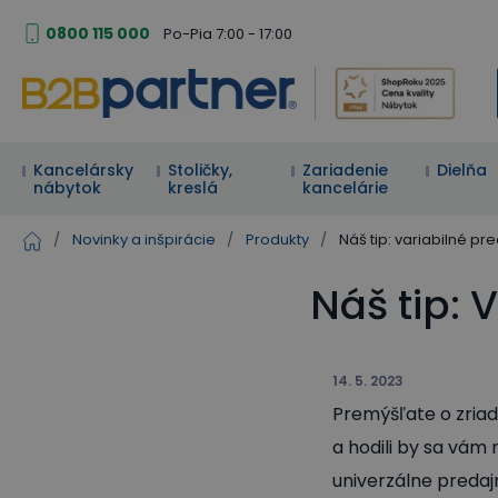
0800 115 000
Po-Pia 7:00 - 17:00
Kancelársky
Stoličky,
Zariadenie
Dielňa
nábytok
kreslá
kancelárie
/
Novinky a inšpirácie
/
Produkty
/
Náš tip: variabilné pr
Náš tip: 
14. 5. 2023
Premýšľate o zriad
a hodili by sa vám
univerzálne predaj