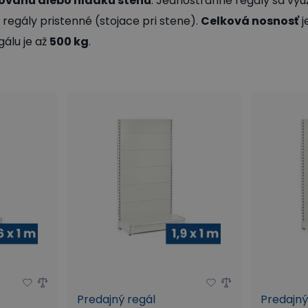
rovanú alebo hladkú stenu
. Jednostranné regály sa vyu
egály pristenné (stojace pri stene).
Celková nosnosť
j
álu je až
500 kg
.
Predajný regál
Predajný