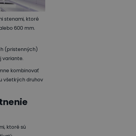
i stenami, ktoré
 alebo 600 mm.
ch (pristenných)
 variante.
jomne kombinovať
iu všetkých druhov
tnenie
, ktoré sú