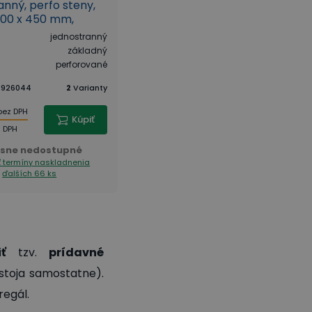
anný, perfo steny,
jednostranný, perfo steny,
000 x 450 mm,
1600 x 1000 x 450 mm,
, biela
základný, antracit
jednostranný
Typ regálu
:
jednostranný
základný
Prevedenie
:
základný
perforované
Typ steny
:
perforované
:
926044
2
Varianty
Kód tovaru
:
926066
2
Varianty
140,00 €
bez DPH
bez DPH
Kúpiť
Kúpiť
172,20 €
 DPH
s DPH
sne nedostupné
Dočasne nedostupné
ť termíny naskladnenia
Zobraziť termíny naskladnenia
ďalších 66 ks
ďalších 68 ks
ť
tzv.
prídavné
stoja samostatne).
regál.