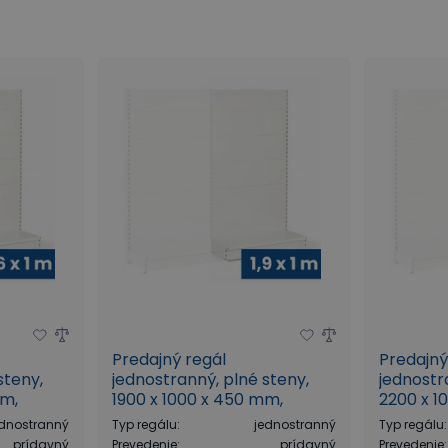
Predajný regál
Predajný
steny,
jednostranný, plné steny,
jednostr
mm,
1900 x 1000 x 450 mm,
2200 x 1
prídavný, biela
prídavný
ednostranný
Typ regálu
:
jednostranný
Typ regálu
:
prídavný
Prevedenie
:
prídavný
Prevedenie
: