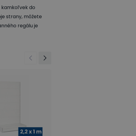
iť kamkoľvek do
oje strany, môžete
anného regálu je