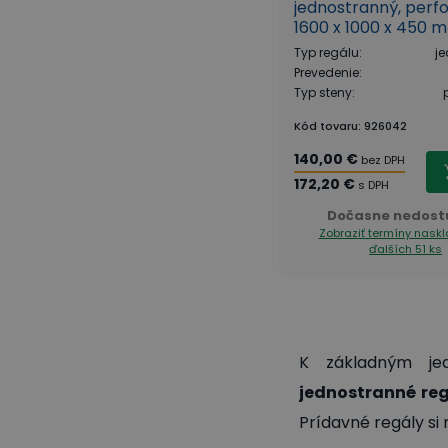
jednostranný, perfo
1600 x 1000 x 450 
základná, biela
Typ regálu
:
j
Prevedenie
:
Typ steny
:
Kód tovaru
:
926042
140,00 €
bez DPH
172,20 €
s DPH
Dočasne nedost
Zobraziť termíny nask
ďalších 51 ks
K základným j
jednostranné re
Prídavné regály si