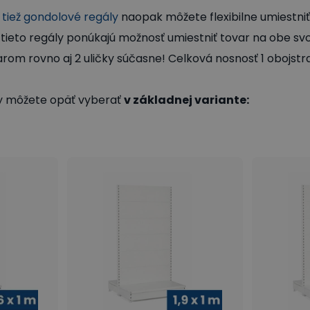
 tiež gondolové regály
naopak môžete flexibilne umiestn
e tieto regály ponúkajú možnosť umiestniť tovar na obe sv
arom rovno aj 2 uličky súčasne! Celková nosnosť 1 obojstr
y môžete opäť vyberať
v základnej variante: