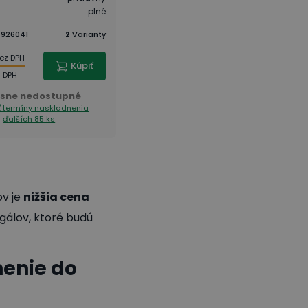
plné
Typ steny
:
plné
:
926041
2
Varianty
Kód tovaru
:
926063
2
Varianty
90,00 €
ez DPH
bez DPH
Kúpiť
Kúpiť
110,70 €
 DPH
s DPH
sne nedostupné
Dočasne nedostupné
ť termíny naskladnenia
Zobraziť termíny naskladnenia
ďalších 85 ks
ďalších 125 ks
v je
nižšia cena
gálov, ktoré budú
nenie do