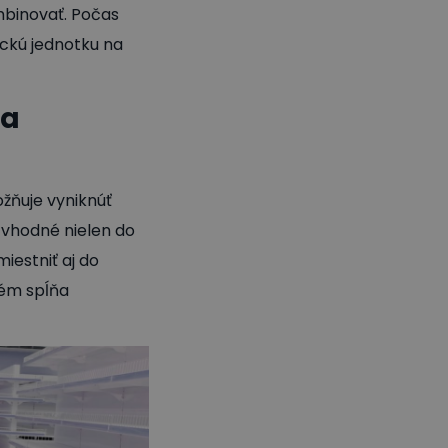
ombinovať. Počas
ckú jednotku na
za
ožňuje vyniknúť
a vhodné nielen do
estniť aj do
tém spĺňa