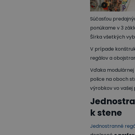
Súčasťou predajnýc
ponúkame v 3 zákl
Šírka všetkých vy
V prípade konštruk
regálov a obojstra
Vďaka modulárnej 
police na oboch s
výrobkov vo vašej 
Jednostra
k stene
Jednostranné regá