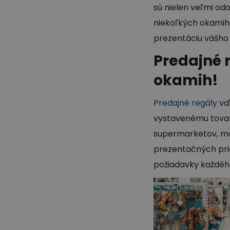
sú nielen veľmi odo
niekoľkých okamiho
prezentáciu vášho 
Predajné 
okamih!
Predajné regály
vďa
vystavenému tovar
supermarketov, ma
prezentačných prie
požiadavky každé