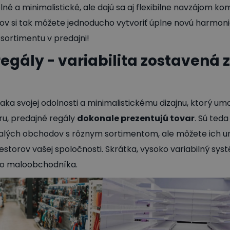
lné a minimalistické, ale dajú sa aj flexibilne navzájom k
v si tak môžete jednoducho vytvoriť úplne novú harmoni
sortimentu v predajni!
regály
- variabilita zostavená 
ka svojej odolnosti a minimalistickému dizajnu, ktorý um
u, predajné regály
dokonale prezentujú tovar
. Sú ted
lých obchodov s rôznym sortimentom, ale môžete ich umi
storov vašej spoločnosti. Skrátka, vysoko variabilný sys
ho maloobchodníka.