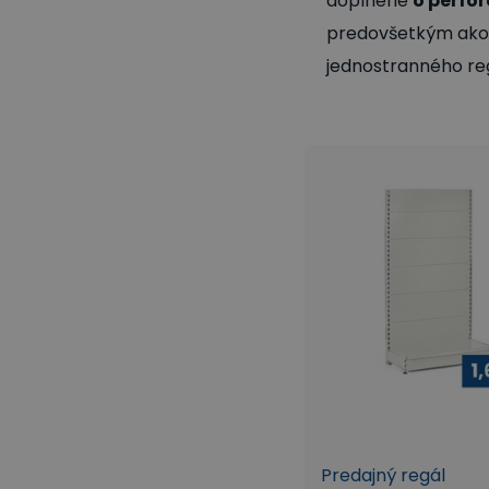
doplnené
o perfo
predovšetkým ako r
jednostranného reg
Predajný regál