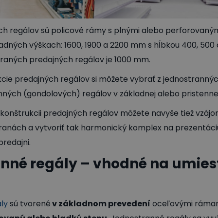
h regálov sú policové rámy s plnými alebo perforovaným
adných výškach: 1600, 1900 a 2200 mm s hĺbkou 400, 500
braných predajných regálov je 1000 mm.
cie predajných regálov si môžete vybrať z jednostranný
nných (gondolových) regálov v základnej alebo pristennej
konštrukcii predajných regálov môžete navyše tiež vzá
tranách a vytvoriť tak harmonický komplex na prezentác
predajni.
nné regály – vhodné na umies
ly
sú tvorené
v základnom prevedení
oceľovými rámami