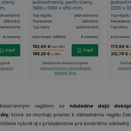
 steny,
jednostranný, perfo steny,
jednostr
mm,
1900 x 1000 x 450 mm,
2200 x 1
základná, biela
základná
ednostranný
Typ regálu
:
jednostranný
Typ regálu
:
základný
Prevedenie
:
základný
Prevedenie
:
perforované
Typ steny
:
perforované
Typ steny
:
2
Varianty
Kód tovaru
:
926043
2
Varianty
Kód tovaru
162,00 €
173,00 €
bez DPH
Kúpiť
Kúpiť
199,26 €
212,79 €
s DPH
s
upné
Dočasne nedostupné
Doča
ladnenia
Zobraziť termíny naskladnenia
Zobrazi
ďalších 78 ks
ednostranným regálom sa
následne dajú dokúpi
gály
, ktoré sa montujú priamo k základnému regálu (ne
 môžete vybrať aj v príslušenstve pre konkrétny základný 