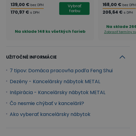
139,00 €
168,00 €
bez DPH
bez DPH
Vybrať
farbu
170,97 €
206,64 €
s DPH
s DPH
Na sklade
266
Na sklade
148 ks všetkých farieb
Zobraziť termíny 
UŽITOČNÉ INFORMÁCIE
7 tipov: Domáca pracovňa podľa Feng Shui
Dezény - Kancelársky nábytok METAL
Inšpirácia - Kancelársky nábytok METAL
Čo nesmie chýbať v kancelárii?
Ako vyberať kancelársky nábytok