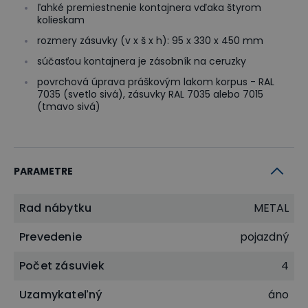
ľahké premiestnenie kontajnera vďaka štyrom
kolieskam
rozmery zásuvky (v x š x h): 95 x 330 x 450 mm
súčasťou kontajnera je zásobník na ceruzky
povrchová úprava práškovým lakom korpus - RAL
7035 (svetlo sivá), zásuvky RAL 7035 alebo 7015
(tmavo sivá)
PARAMETRE
Rad nábytku
METAL
Prevedenie
pojazdný
Počet zásuviek
4
Uzamykateľný
áno