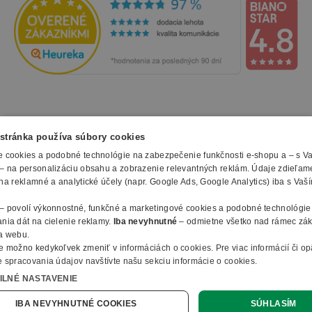
NAKUPOVANIE
stránka používa súbory cookies
 cookies a podobné technológie na zabezpečenie funkčnosti e-shopu a – s V
Všetko o nákupe
– na personalizáciu obsahu a zobrazenie relevantných reklám. Údaje zdieľam
SLUŽBY
Obchodné podmienky
na reklamné a analytické účely (napr. Google Ads, Google Analytics) iba s Vaš
Doprava a montáž
Naše katalógy
– povolí výkonnostné, funkčné a marketingové cookies a podobné technológie
Spôsoby platby
O FIRME
Reklamačný formulár
nia dát na cielenie reklamy.
Iba nevyhnutné
– odmietne všetko nad rámec zá
Záruky, servis a reklamácie
E-procurement
a webu.
O nás
Ochrana osobných údajov
e možno kedykoľvek zmeniť v
informáciách o cookies
.
Pre viac informácií či o
Vlastná výroba nábytku
Kontakty
 spracovania údajov navštívte našu sekciu informácie o cookies.
© 2010 - 2026 B2B Partner s.r.o. - Všetky práva vyhradené.
Informácie o cookies
Vyhlásenie o prístupnosti
Členstvo v organizáciach
ILNÉ NASTAVENIE
Profesionálny e-shop na mieru
Ako nakupovať
B2B Partner ČR
Online dopyt
IBA NEVYHNUTNÉ COOKIES
SÚHLASÍM
B2B Partner Poľsko