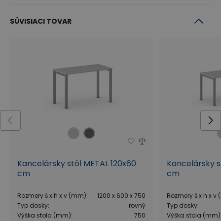
SÚVISIACI TOVAR
Kancelársky stôl METAL 120x60
Kancelársky s
cm
cm
Rozmery š x h x v (mm)
:
1200 x 600 x 750
Rozmery š x h x v
Typ dosky
:
rovný
Typ dosky
:
Výška stola (mm)
:
750
Výška stola (mm)