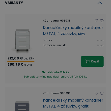
VARIANTY
Kód tovaru
:
908038
Kancelársky mobilný kontajner
METAL, 4 zásuvky, sivý
Farba
:
sivá
Farba zásuviek
:
sivá
212,00 €
bez DPH
Kúpiť
260,76 €
s DPH
Na sklade
54 ks
Zobraziť termíny naskladnenia
ďalších 105 ks
Kód tovaru
:
908039
Kancelársky mobilný kontajner
METAL, 4 zásuvky, grafit