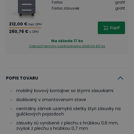
Farba
:
grafit
Farba zásuviek
:
grafit
212,00 €
bez DPH
Kúpiť
260,76 €
s DPH
Na sklade
17 ks
Zobraziť termíny naskladnenia
ďalších 60 ks
POPIS TOVARU
mobilný kovový kontajner so štyrmi zásuvkami
dodávaný v zmontovanom stave
centrálny zámok uzamyká všetky štyri zásuvky na
guličkových pojazdoch
zásuvky sú vyrobené z plechu s hrúbkou 0,6 mm,
zvyšok z plechu s hrúbkou 0,7 mm