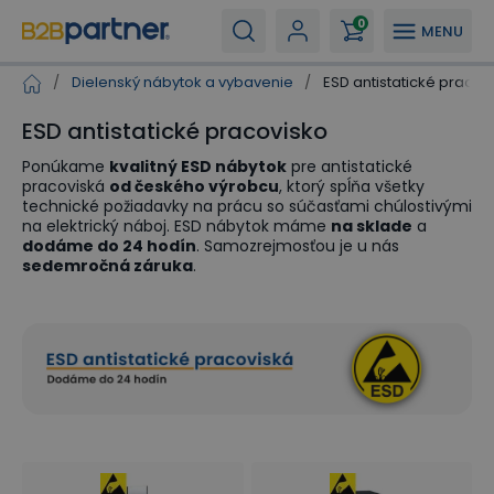
0
MENU
/
Dielenský nábytok a vybavenie
/
ESD antistatické pracov
ESD antistatické pracovisko
Ponúkame
kvalitný ESD nábytok
pre antistatické
pracoviská
od českého výrobcu
, ktorý spĺňa všetky
technické požiadavky na prácu so súčasťami chúlostivými
na elektrický náboj. ESD nábytok máme
na sklade
a
dodáme do 24 hodín
. Samozrejmosťou je u nás
sedemročná záruka
.