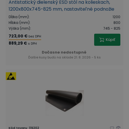
Antistatický dielenský ESD stôl na kolieskach,
1200x800x745-825 mm, nastaviteľné podnožie
Dĺžka (mm)
:
1200
Hĺbka (mm)
:
800
Výška (mm)
:
745 - 825
723,00 €
bez DPH
Kúpiť
889,29 €
s DPH
Dočasne nedostupné
Ďalšie kusy budú na sklade 21. 8. 2026 - 5 ks
Kód tovaru
:
119202