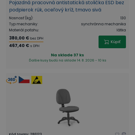
Pojazdná pracovná antistatická stolička ESD bez
podpierok rúk, oceľový kríž, tmavo sivá
Nosnosť (kg)
:
130
Typ mechaniky
:
synchrónna mechanika
Materiál poťahu
:
látka
380,00 €
bez DPH
Kúpiť
467,40 €
s DPH
Na sklade
37 ks
Ďalšie kusy budú na sklade 14. 8. 2026 - 10 ks
Kód tovaru
:
280123