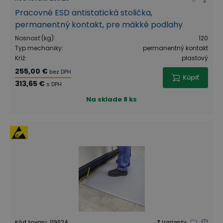
Pracovné ESD antistatická stolička,
permanentný kontakt, pre mäkké podlahy
Nosnosť (kg)
:
120
Typ mechaniky
:
permanentný kontakt
Kríž
:
plastový
255,00 €
bez DPH
Kúpiť
313,65 €
s DPH
Na sklade
8 ks
Kód tovaru
:
119024
2
Varianty