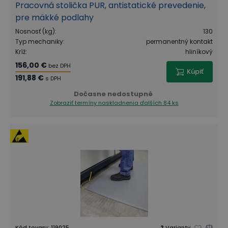
Pracovná stolička PUR, antistatické prevedenie,
pre mäkké podlahy
Nosnosť (kg)
:
130
Typ mechaniky
:
permanentný kontakt
Kríž
:
hliníkový
156,00 €
bez DPH
Kúpiť
191,88 €
s DPH
Dočasne nedostupné
Zobraziť termíny naskladnenia
ďalších 84 ks
Kód tovaru
:
119025
2
Varianty