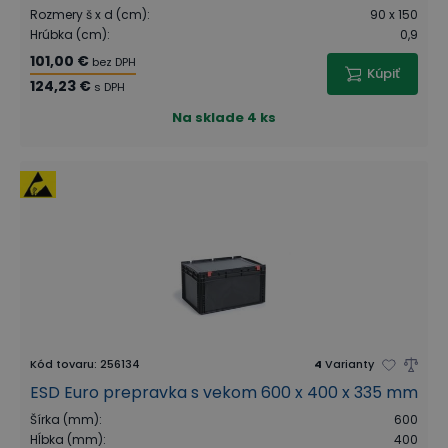
Rozmery š x d (cm)
:
90 x 150
Hrúbka (cm)
:
0,9
101,00 €
bez DPH
Kúpiť
124,23 €
s DPH
Na sklade
4 ks
Kód tovaru
:
256134
4
Varianty
ESD Euro prepravka s vekom 600 x 400 x 335 mm
Šírka (mm)
:
600
Hĺbka (mm)
:
400