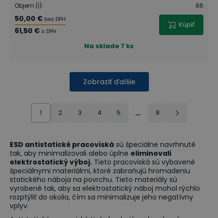
Objem (l)
:
66
50,00 €
bez DPH
Kúpiť
61,50 €
s DPH
Na sklade
7 ks
Zobraziť ďalšie
1
2
3
4
5
…
8
ESD antistatické pracoviská
sú špeciálne navrhnuté
tak, aby minimalizovali alebo úplne
eliminovali
elektrostatický výboj.
Tieto pracoviská sú vybavené
špeciálnymi materiálmi, ktoré zabraňujú hromadeniu
statického náboja na povrchu. Tieto materiály sú
vyrobené tak, aby sa elektrostatický náboj mohol rýchlo
rozptýliť do okolia, čím sa minimalizuje jeho negatívny
vplyv.