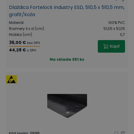
Dlaždica Fortelock Industry ESD, 510,5 x 510,5 mm,
grafit/koža
Materiál
:
100% PVC
Rozmery š x d (cm)
:
51,05 x 51,05
Hrúbka (cm)
:
0,7
36,00 €
bez DPH
Kúpiť
44,28 €
s DPH
Na sklade
351 ks
Kód tovaru
:
119195