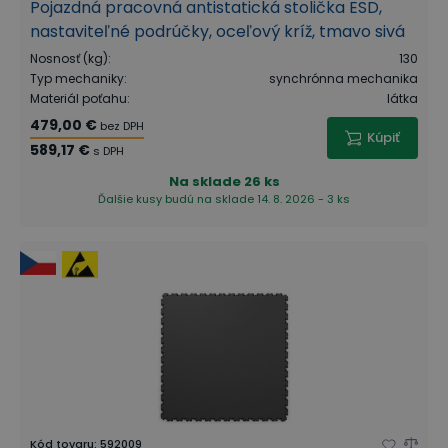
Pojazdná pracovná antistatická stolička ESD,
nastaviteľné podrúčky, oceľový kríž, tmavo sivá
Nosnosť (kg)
:
130
Typ mechaniky
:
synchrónna mechanika
Materiál poťahu
:
látka
479,00 €
bez DPH
Kúpiť
589,17 €
s DPH
Na sklade
26 ks
Ďalšie kusy budú na sklade 14. 8. 2026 - 3 ks
Kód tovaru
:
592009