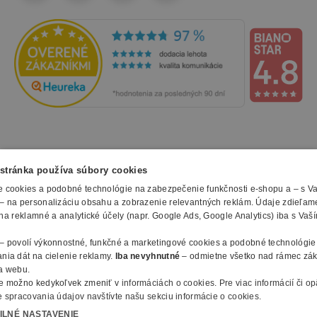
NAKUPOVANIE
stránka používa súbory cookies
 cookies a podobné technológie na zabezpečenie funkčnosti e-shopu a – s V
Všetko o nákupe
– na personalizáciu obsahu a zobrazenie relevantných reklám. Údaje zdieľam
SLUŽBY
Obchodné podmienky
na reklamné a analytické účely (napr. Google Ads, Google Analytics) iba s Vaš
Doprava a montáž
Naše katalógy
– povolí výkonnostné, funkčné a marketingové cookies a podobné technológie
Spôsoby platby
O FIRME
Reklamačný formulár
nia dát na cielenie reklamy.
Iba nevyhnutné
– odmietne všetko nad rámec zá
Záruky, servis a reklamácie
E-procurement
a webu.
O nás
Ochrana osobných údajov
e možno kedykoľvek zmeniť v
informáciách o cookies
.
Pre viac informácií či o
Vlastná výroba nábytku
Kontakty
 spracovania údajov navštívte našu sekciu informácie o cookies.
© 2010 - 2026 B2B Partner s.r.o. - Všetky práva vyhradené.
Informácie o cookies
Vyhlásenie o prístupnosti
Členstvo v organizáciach
ILNÉ NASTAVENIE