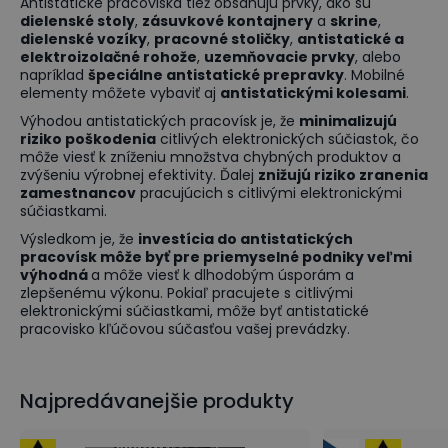
Antistatické pracoviská tiež obsahujú prvky, ako sú
dielenské stoly
,
zásuvkové kontajnery
a
skrine
,
dielenské vozíky
,
pracovné stoličky
,
antistatické a
elektroizolačné rohože
,
uzemňovacie prvky
, alebo
napríklad
špeciálne antistatické prepravky
. Mobilné
elementy môžete vybaviť aj
antistatickými kolesami
.
Výhodou antistatických pracovísk je, že
minimalizujú
riziko poškodenia
citlivých elektronických súčiastok, čo
môže viesť k zníženiu množstva chybných produktov a
zvýšeniu výrobnej efektivity. Ďalej
znižujú riziko zranenia
zamestnancov
pracujúcich s citlivými elektronickými
súčiastkami.
Výsledkom je, že
investícia do antistatických
pracovísk môže byť pre priemyselné podniky veľmi
výhodná
a môže viesť k dlhodobým úsporám a
zlepšenému výkonu. Pokiaľ pracujete s citlivými
elektronickými súčiastkami, môže byť antistatické
pracovisko kľúčovou súčasťou vašej prevádzky.
Najpredávanejšie produkty