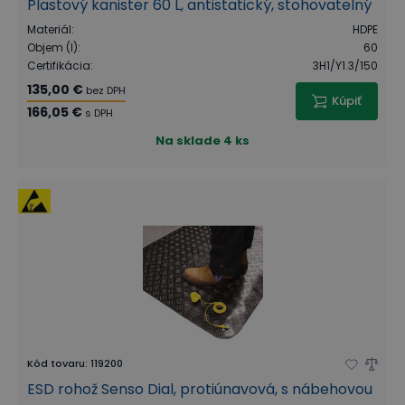
Plastový kanister 60 L, antistatický, stohovatelný
Materiál
:
HDPE
Objem (l)
:
60
Certifikácia
:
3H1/Y1.3/150
135,00 €
bez DPH
Kúpiť
166,05 €
s DPH
Na sklade
4 ks
Kód tovaru
:
119200
ESD rohož Senso Dial, protiúnavová, s nábehovou