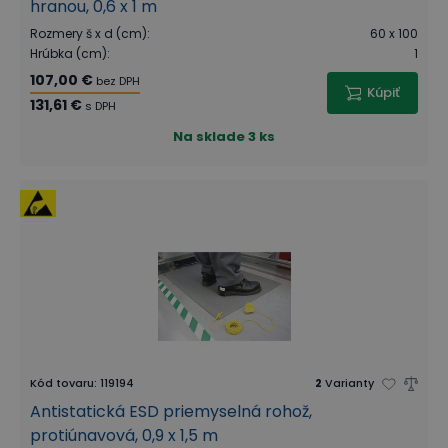
hranou, 0,6 x 1 m
Rozmery š x d (cm)
:
60 x 100
Hrúbka (cm)
:
1
107,00 €
bez DPH
Kúpiť
131,61 €
s DPH
Na sklade
3 ks
Kód tovaru
:
119194
2
Varianty
Antistatická ESD priemyselná rohož,
protiúnavová, 0,9 x 1,5 m