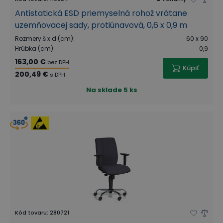
Antistatická ESD priemyselná rohož vrátane
uzemňovacej sady, protiúnavová, 0,6 x 0,9 m
Rozmery š x d (cm)
:
60 x 90
Hrúbka (cm)
:
0,9
163,00 €
bez DPH
Kúpiť
200,49 €
s DPH
Na sklade
5 ks
Kód tovaru
:
280721