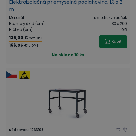
Elektroizolačná priemyselná podlahovina, 1,3 x 2
m
Materiál
:
syntetický kaučuk
Rozmery š x d (cm)
:
130 x 200
Hrúbka (cm)
:
0,5
135,00 €
bez DPH
Kúpiť
166,05 €
s DPH
Na sklade
10 ks
Kód tovaru
:
1263108