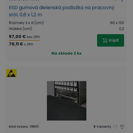
ESD gumová dielenská podložka na pracovný
stôl, 0,6 x 1,2 m
Rozmery š x d (cm)
:
60 x 120
Hrúbka (cm)
:
0,2
57,00 €
bez DPH
Kúpiť
70,11 €
s DPH
Na sklade
2 ks
Kód tovaru
:
118011
3
Varianty