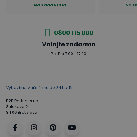
Na sklade
10 ks
Na s
0800 115 000
Volajte zadarmo
Po-Pia 7:00 - 17:00
Vybavíme Vašu firmu do 24 hodín
B2B Partner s.r.o.
Šulekova 2
811 06 Bratislava