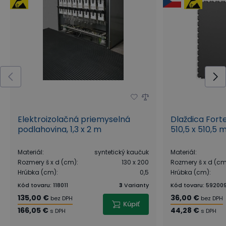
Elektroizolačná priemyselná
Dlaždica Forte
podlahovina, 1,3 x 2 m
510,5 x 510,5 
Materiál
:
syntetický kaučuk
Materiál
:
Rozmery š x d (cm)
:
130 x 200
Rozmery š x d (c
Hrúbka (cm)
:
0,5
Hrúbka (cm)
:
Kód tovaru
:
118011
3
Varianty
Kód tovaru
:
59200
135,00 €
36,00 €
bez DPH
bez DPH
Kúpiť
166,05 €
44,28 €
s DPH
s DPH