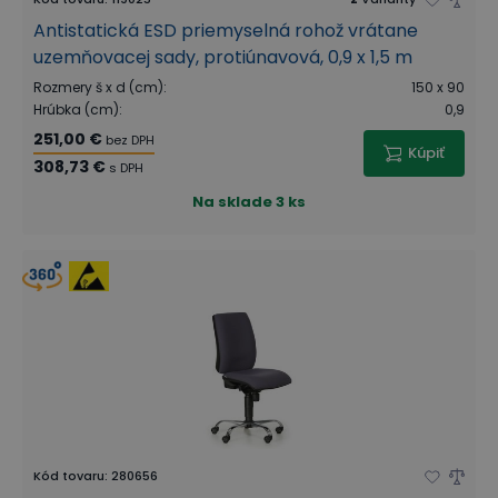
Antistatická ESD priemyselná rohož vrátane
uzemňovacej sady, protiúnavová, 0,9 x 1,5 m
Rozmery š x d (cm)
:
150 x 90
Hrúbka (cm)
:
0,9
251,00 €
bez DPH
Kúpiť
308,73 €
s DPH
Na sklade
3 ks
Kód tovaru
:
280656