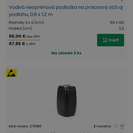
Vodivá neoprénová podložka na pracovný stôl aj
podlahu, 0,6 x 1,2 m
Rozmery š x d (cm)
:
60 x 120
Hrúbka (cm)
:
0,2
55,00 €
bez DPH
Kúpiť
67,65 €
s DPH
Na sklade
3 ks
Kód tovaru
:
279180
2
Varianty