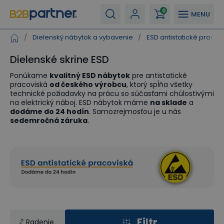
0
MENU
/
Dielenský nábytok a vybavenie
/
ESD antistatické pracov
Dielenské skrine ESD
Ponúkame
kvalitný ESD nábytok
pre antistatické
pracoviská
od českého výrobcu
, ktorý spĺňa všetky
technické požiadavky na prácu so súčasťami chúlostivými
na elektrický náboj. ESD nábytok máme
na sklade
a
dodáme do 24 hodín
. Samozrejmosťou je u nás
sedemročná záruka
.
Filtr
Radenie