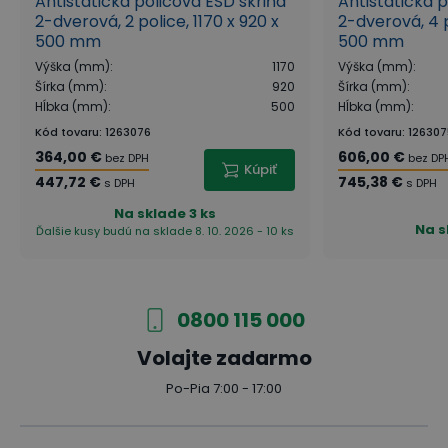
Antistatická policová ESD skriňa
Antistatická p
2-dverová, 2 police, 1170 x 920 x
2-dverová, 4 p
500 mm
500 mm
Výška (mm)
:
1170
Výška (mm)
:
Šírka (mm)
:
920
Šírka (mm)
:
Hĺbka (mm)
:
500
Hĺbka (mm)
:
Kód tovaru
:
1263076
Kód tovaru
:
126307
364,00 €
606,00 €
bez DPH
bez DP
Kúpiť
447,72 €
745,38 €
s DPH
s DPH
Na sklade
3 ks
Na s
Ďalšie kusy budú na sklade 8. 10. 2026 - 10 ks
0800 115 000
Volajte zadarmo
Po-Pia 7:00 - 17:00