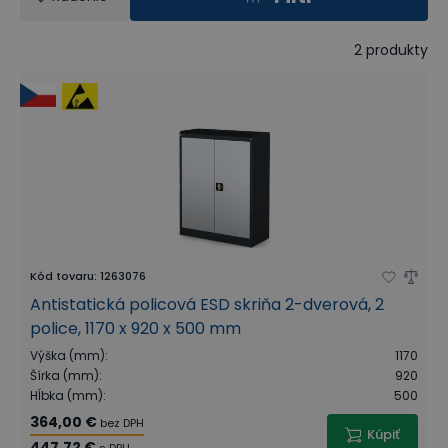
2
produkty
Kód tovaru
:
1263076
Antistatická policová ESD skriňa 2-dverová, 2
police, 1170 x 920 x 500 mm
Výška (mm)
:
1170
Šírka (mm)
:
920
Hĺbka (mm)
:
500
364,00 €
bez DPH
Kúpiť
447,72 €