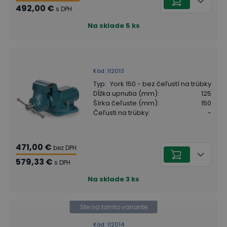
492,00 €
s DPH
Na sklade
5
ks
Kód
:
112013
Typ
:
York 150 - bez čeľustí na trúbky
Dĺžka upnutia (mm)
:
125
Šírka čeľuste (mm)
:
150
Čeľusti na trúbky
:
-
471,00 €
bez DPH
579,33 €
s DPH
Na sklade
3
ks
Ste na tomto variante
Kód
:
112014