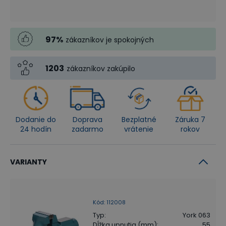
97
%
zákazníkov je spokojných
1203
zákazníkov zakúpilo
Dodanie do
Doprava
Bezplatné
Záruka 7
24 hodín
zadarmo
vrátenie
rokov
VARIANTY
Kód
:
112008
Typ
:
York 063
Dĺžka upnutia (mm)
:
55