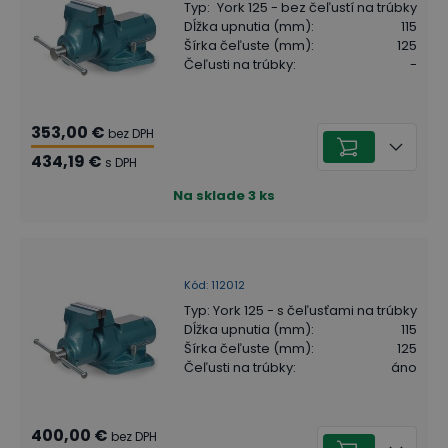
Typ
:
York 125 - bez čeľustí na trúbky
Dĺžka upnutia (mm)
:
115
Šírka čeľuste (mm)
:
125
Čeľusti na trúbky
:
-
353,00 €
bez DPH
434,19 €
s DPH
Na sklade
3
ks
Kód
:
112012
Typ
:
York 125 - s čeľusťami na trúbky
Dĺžka upnutia (mm)
:
115
Šírka čeľuste (mm)
:
125
Čeľusti na trúbky
:
áno
400,00 €
bez DPH