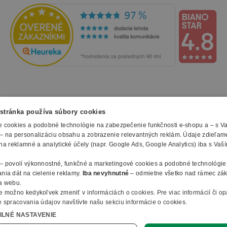
NAKUPOVANIE
stránka používa súbory cookies
 cookies a podobné technológie na zabezpečenie funkčnosti e-shopu a – s V
Všetko o nákupe
– na personalizáciu obsahu a zobrazenie relevantných reklám. Údaje zdieľam
SLUŽBY
Obchodné podmienky
na reklamné a analytické účely (napr. Google Ads, Google Analytics) iba s Vaš
Doprava a montáž
Naše katalógy
– povolí výkonnostné, funkčné a marketingové cookies a podobné technológie
Spôsoby platby
O FIRME
Reklamačný formulár
nia dát na cielenie reklamy.
Iba nevyhnutné
– odmietne všetko nad rámec zá
Záruky, servis a reklamácie
E-procurement
a webu.
O nás
Ochrana osobných údajov
e možno kedykoľvek zmeniť v
informáciách o cookies
.
Pre viac informácií či o
Vlastná výroba nábytku
Kontakty
 spracovania údajov navštívte našu sekciu informácie o cookies.
© 2010 - 2026 B2B Partner s.r.o. - Všetky práva vyhradené.
Informácie o cookies
Vyhlásenie o prístupnosti
Členstvo v organizáciach
ILNÉ NASTAVENIE
Profesionálny e-shop na mieru
Ako nakupovať
B2B Partner ČR