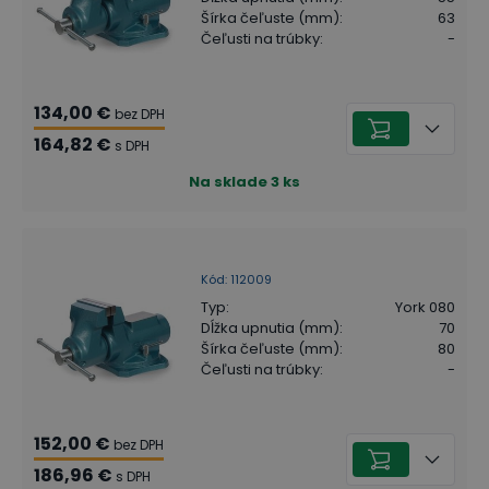
Šírka čeľuste (mm)
:
63
Čeľusti na trúbky
:
-
134,00 €
bez DPH
164,82 €
s DPH
Na sklade
3
ks
Kód
:
112009
Typ
:
York 080
Dĺžka upnutia (mm)
:
70
Šírka čeľuste (mm)
:
80
Čeľusti na trúbky
:
-
152,00 €
bez DPH
186,96 €
s DPH