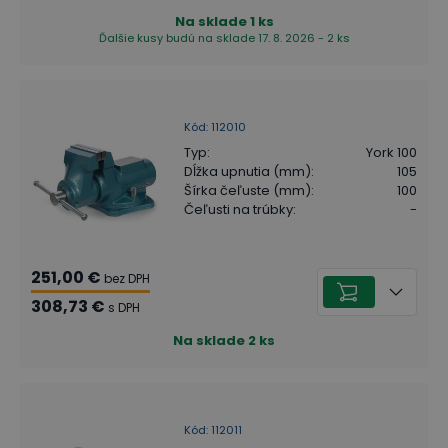
Na sklade
1
ks
Ďalšie kusy budú na sklade 17. 8. 2026 - 2 ks
Kód
:
112010
Typ
:
York 100
Dĺžka upnutia (mm)
:
105
Šírka čeľuste (mm)
:
100
Čeľusti na trúbky
:
-
251,00 €
bez DPH
308,73 €
s DPH
Na sklade
2
ks
Kód
:
112011