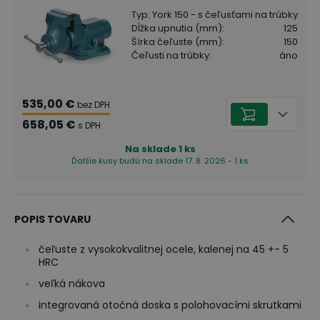
Typ
:
York 150 - s čeľusťami na trúbky
Dĺžka upnutia (mm)
:
125
Šírka čeľuste (mm)
:
150
Čeľusti na trúbky
:
áno
535,00 €
bez DPH
658,05 €
s DPH
Na sklade
1
ks
Ďalšie kusy budú na sklade 17. 8. 2026 - 1 ks
POPIS TOVARU
čeľuste z vysokokvalitnej ocele, kalenej na 45 +- 5
HRC
veľká nákova
integrovaná otočná doska s polohovacími skrutkami