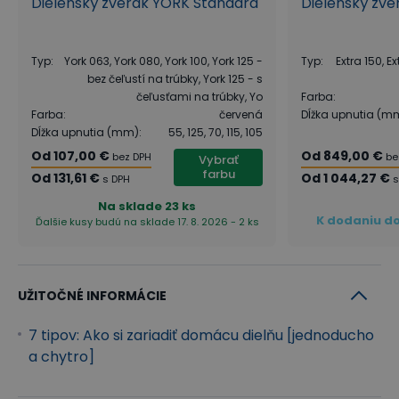
Dielenský zverák YORK Standard
Dielenský zve
Typ
:
York 063, York 080, York 100, York 125 -
Typ
:
Extra 150, Ex
bez čeľustí na trúbky, York 125 - s
čeľusťami na trúbky, Yo
Farba
:
Farba
:
červená
Dĺžka upnutia (m
Dĺžka upnutia (mm)
:
55, 125, 70, 115, 105
Od
107,00 €
Od
849,00 €
bez DPH
be
Vybrať
farbu
Od
131,61 €
Od
1 044,27 €
s DPH
s
Na sklade
23 ks
K dodaniu do
Ďalšie kusy budú na sklade 17. 8. 2026 - 2 ks
UŽITOČNÉ INFORMÁCIE
7 tipov: Ako si zariadiť domácu dielňu [jednoducho
a chytro]