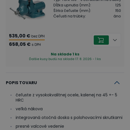
Dĺžka upnutia (mm)
:
125
Šírka čeľuste (mm)
:
150
Čeľusti na trúbky
:
áno
535,00 €
bez DPH
658,05 €
s DPH
Na sklade
1
ks
Ďalšie kusy budú na sklade 17. 8. 2026 - 1 ks
POPIS TOVARU
čeľuste z vysokokvalitnej ocele, kalenej na 45 +- 5
HRC
veľká nákova
integrovaná otočná doska s polohovacími skrutkami
presné valcové vedenie