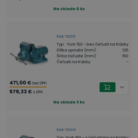
Na sklade
5
ks
Kód
:
112013
Typ
:
York 150 - bez čeľustí na trúbky
Dĺžka upnutia (mm)
:
125
Šírka čeľuste (mm)
:
150
Čeľusti na trúbky
:
-
471,00 €
bez DPH
579,33 €
s DPH
Na sklade
3
ks
Kód
:
112014
Typ
:
York 150 - s čeľusťami na trúbky