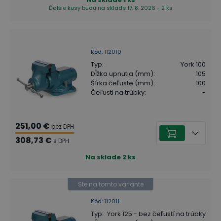
Ďalšie kusy budú na sklade 17. 8. 2026 - 2 ks
Kód
:
112010
Typ
:
York 100
Dĺžka upnutia (mm)
:
105
Šírka čeľuste (mm)
:
100
Čeľusti na trúbky
:
-
251,00 €
bez DPH
308,73 €
s DPH
Na sklade
2
ks
Ste na tomto variante
Kód
:
112011
Typ
:
York 125 - bez čeľustí na trúbky