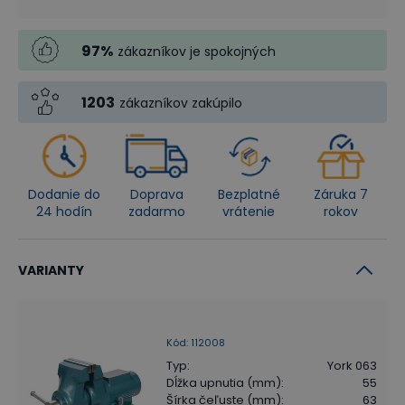
97
%
zákazníkov je spokojných
1203
zákazníkov zakúpilo
Dodanie do
Doprava
Bezplatné
Záruka 7
24 hodín
zadarmo
vrátenie
rokov
VARIANTY
Kód
:
112008
Typ
:
York 063
Dĺžka upnutia (mm)
:
55
Šírka čeľuste (mm)
:
63