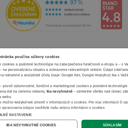
NAKUPOVANIE
stránka používa súbory cookies
 cookies a podobné technológie na zabezpečenie funkčnosti e-shopu a – s V
Všetko o nákupe
– na personalizáciu obsahu a zobrazenie relevantných reklám. Údaje zdieľam
SLUŽBY
Obchodné podmienky
na reklamné a analytické účely (napr. Google Ads, Google Analytics) iba s Vaš
Doprava a montáž
Naše katalógy
– povolí výkonnostné, funkčné a marketingové cookies a podobné technológie
Spôsoby platby
O FIRME
Reklamačný formulár
nia dát na cielenie reklamy.
Iba nevyhnutné
– odmietne všetko nad rámec zá
Záruky, servis a reklamácie
E-procurement
a webu.
O nás
Ochrana osobných údajov
e možno kedykoľvek zmeniť v
informáciách o cookies
.
Pre viac informácií či o
Vlastná výroba nábytku
Kontakty
 spracovania údajov navštívte našu sekciu informácie o cookies.
© 2010 - 2026 B2B Partner s.r.o. - Všetky práva vyhradené.
Informácie o cookies
Vyhlásenie o prístupnosti
Členstvo v organizáciach
ILNÉ NASTAVENIE
Profesionálny e-shop na mieru
Ako nakupovať
B2B Partner ČR
Online dopyt
IBA NEVYHNUTNÉ COOKIES
SÚHLASÍM
B2B Partner Poľsko