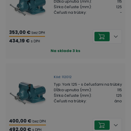
Dĺžka upnutia (mm)
:
115
Šírka čeľuste (mm)
:
125
Čeľusti na trúbky
:
-
353,00 €
bez DPH
434,19 €
s DPH
Na sklade
3
ks
Kód
:
112012
Typ
:
York 125 - s čeľusťami na trúbky
Dĺžka upnutia (mm)
:
115
Šírka čeľuste (mm)
:
125
Čeľusti na trúbky
:
áno
400,00 €
bez DPH
492,00 €
s DPH