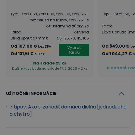
Typ
:
York 063, York 080, York 100, York 125 -
Typ
:
Extra 150, Ex
bez čeľustí na trúbky, York 125 - s
čeľusťami na trúbky, Yo
Farba
:
Farba
:
červená
Dĺžka upnutia (m
Dĺžka upnutia (mm)
:
55, 125, 70, 115, 105
Od
107,00 €
Od
849,00 €
bez DPH
be
Vybrať
farbu
Od
131,61 €
Od
1 044,27 €
s DPH
s
Na sklade
23 ks
K dodaniu do
Ďalšie kusy budú na sklade 17. 8. 2026 - 2 ks
UŽITOČNÉ INFORMÁCIE
7 tipov: Ako si zariadiť domácu dielňu [jednoducho
a chytro]