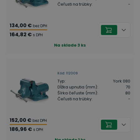
Čeľusti na trúbky
:
-
134,00 €
bez DPH
164,82 €
s DPH
Na sklade
3
ks
Kód
:
112009
Typ
:
York 080
Dĺžka upnutia (mm)
:
70
Šírka čeľuste (mm)
:
80
Čeľusti na trúbky
:
-
152,00 €
bez DPH
186,96 €
s DPH
Na sklade
1
ks