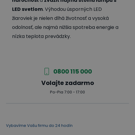
náročnosť
a
zvážiť najmä stolnú lampu s
LED svetlom
. Výhodou úsporných LED
žiaroviek je nielen dlhá životnosť a vysoká
odolnosť, ale najmä nižšia spotreba energie a
nízka teplota prevádzky.
0800 115 000
Volajte zadarmo
Po-Pia 7:00 - 17:00
Vybavíme Vašu firmu do 24 hodín