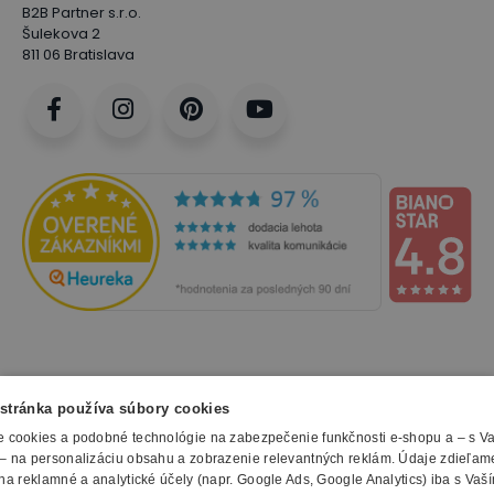
B2B Partner s.r.o.
Šulekova 2
811 06 Bratislava
NAKUPOVANIE
stránka používa súbory cookies
 cookies a podobné technológie na zabezpečenie funkčnosti e-shopu a – s V
Všetko o nákupe
– na personalizáciu obsahu a zobrazenie relevantných reklám. Údaje zdieľam
SLUŽBY
Obchodné podmienky
na reklamné a analytické účely (napr. Google Ads, Google Analytics) iba s Vaš