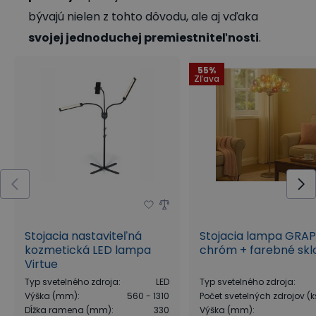
bývajú nielen z tohto dôvodu, ale aj vďaka
svojej jednoduchej premiestniteľnosti
.
55%
Zľava
Stojacia nastaviteľná
Stojacia lampa GRAP
kozmetická LED lampa
chróm + farebné skl
Virtue
Typ svetelného zdroja
:
LED
Typ svetelného zdroja
:
Výška (mm)
:
560 - 1310
Počet svetelných zdrojov (k
Dĺžka ramena (mm)
:
330
Výška (mm)
: