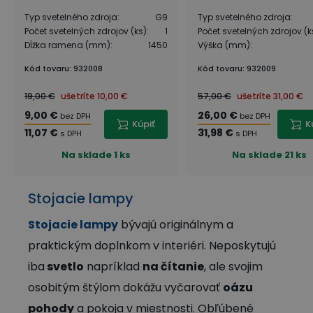
Typ svetelného zdroja
:
G9
Typ svetelného zdroja
:
Počet svetelných zdrojov (ks)
:
1
Počet svetelných zdrojov (k
Dĺžka ramena (mm)
:
1450
Výška (mm)
:
Kód tovaru
:
932008
Kód tovaru
:
932009
19,00 €
ušetríte
10,00 €
57,00 €
ušetríte
31,00 €
9,00 €
26,00 €
bez DPH
bez DPH
Kúpiť
K
11,07 €
31,98 €
s DPH
s DPH
Na sklade
1 ks
Na sklade
21 ks
Stojacie lampy
Stojacie lampy
bývajú originálnym a
praktickým doplnkom v interiéri. Neposkytujú
iba
svetlo
napríklad
na čítanie
, ale svojim
osobitým štýlom dokážu vyčarovať
oázu
pohody
a pokoja v miestnosti. Obľúbené