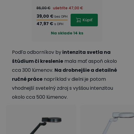
86,00 €
ušetríte
47,00 €
39,00 €
bez DPH
Kúpiť
47,97 €
s DPH
Na sklade
14 ks
Podľa odborníkov by
intenzita svetla na
štúdium či kreslenie
mala mať aspoň okolo
cca 300 lúmenov.
Na drobnejšie a detailné
ručné práce
napríklad v dielni je potom
vhodnejší svetelný zdroj s vyššou intenzitou
okolo cca 500 lúmenov.