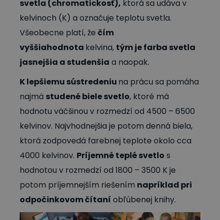
svetla (chromatickosť),
ktorá sa udáva v
kelvinoch (K) a označuje teplotu svetla.
Všeobecne platí, že
čím
vyššia
hodnota
kelvina,
tým je farba svetla
jasnejšia a studenšia
a naopak.
K lepšiemu sústredeniu
na prácu sa pomáha
najmä
studené biele svetlo
, ktoré má
hodnotu väčšinou v rozmedzí od 4500 – 6500
kelvinov. Najvhodnejšia je potom denná biela,
ktorá zodpovedá farebnej teplote okolo cca
4000 kelvinov.
Príjemné teplé svetlo
s
hodnotou v rozmedzí od 1800 – 3500 K je
potom príjemnejším riešením
napríklad pri
odpočinkovom čítaní
obľúbenej knihy.