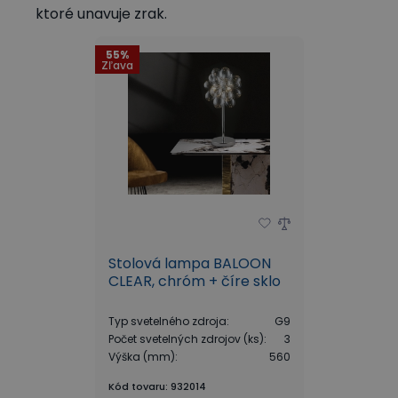
ktoré unavuje zrak.
55%
Zľava
Stolová lampa BALOON
CLEAR, chróm + číre sklo
Typ svetelného zdroja
:
G9
Počet svetelných zdrojov (ks)
:
3
Výška (mm)
:
560
Kód tovaru
:
932014