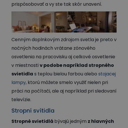
prispôsobovať a vy ste tak skôr unavení.
Cenným doplnkovým zdrojom svetla je preto v
nočných hodinách vrátane zónového
osvetlenia na pracovisku aj celkové osvetlenie
v miestnosti
v podobe napríklad stropného
svietidla
s teplou bielou farbou alebo
stojacej
lampy
, ktorú môžete smelo využiť nielen pri
práci na počítači, ale aj napríklad pri sledovaní
televízie.
Stropní svítidla
Stropné svietidlá
bývajú jedným
z hlavných