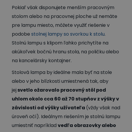
Pokiaľ však disponujete menším pracovným
stolom alebo na pracovnej ploche už nemáte
pre lampu miesto, môžete využiť riešenie v
podobe
stolnej lampy so svorkou k stolu
.
Stolnú lampu s klipom ľahko prichytíte na
akúkoľvek bočnú hranu stola, na poličku alebo
na kancelársky kontajner.
Stolová lampa by ideálne mala byť na stole
alebo v jeho blízkosti umiestnená tak, aby
jej
svetlo ožarovalo pracovný stôl pod
uhlom okolo cca 60 až 70 stupňov z výšky v
závislosti od výšky užívateľa
(vždy však nad
úroveň očí). Ideálnym riešením je stolnú lampu
umiestniť napríklad
vedľa obrazovky alebo