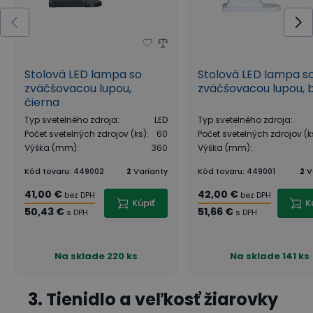
Stolová LED lampa so
Stolová LED lampa s
zväčšovacou lupou,
zväčšovacou lupou, b
čierna
Typ svetelného zdroja
:
LED
Typ svetelného zdroja
:
Počet svetelných zdrojov (ks)
:
60
Počet svetelných zdrojov (k
Výška (mm)
:
360
Výška (mm)
:
Kód tovaru
:
449002
2
Varianty
Kód tovaru
:
449001
2
V
41,00 €
42,00 €
bez DPH
bez DPH
Kúpiť
K
50,43 €
51,66 €
s DPH
s DPH
Na sklade
220 ks
Na sklade
141 ks
3. Tienidlo a veľkosť žiarovky