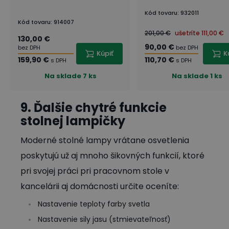
Kód tovaru
:
932011
Kód tovaru
:
914007
201,00 €
ušetríte
111,00 €
130,00 €
90,00 €
bez DPH
bez DPH
Kúpiť
K
159,90 €
110,70 €
s DPH
s DPH
Na sklade
7 ks
Na sklade
1 ks
9. Ďalšie chytré funkcie
stolnej lampičky
Moderné stolné lampy vrátane osvetlenia
poskytujú už aj mnoho šikovných funkcií, ktoré
pri svojej práci pri pracovnom stole v
kancelárii aj domácnosti určite oceníte:
Nastavenie teploty farby svetla
Nastavenie sily jasu (stmievateľnosť)