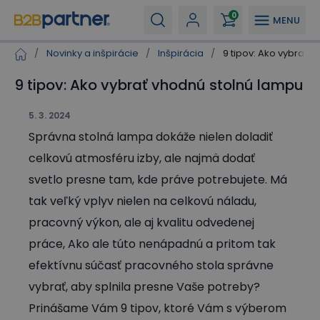
0
MENU
/
Novinky a inšpirácie
/
Inšpirácia
/
9 tipov: Ako vybrať 
9 tipov: Ako vybrať vhodnú stolnú lampu
5. 3. 2024
Správna stolná lampa dokáže nielen doladiť
celkovú atmosféru izby, ale najmä dodať
svetlo presne tam, kde práve potrebujete. Má
tak veľký vplyv nielen na celkovú náladu,
pracovný výkon, ale aj kvalitu odvedenej
práce, Ako ale túto nenápadnú a pritom tak
efektívnu súčasť pracovného stola správne
vybrať, aby splnila presne Vaše potreby?
Prinášame Vám 9 tipov, ktoré Vám s výberom