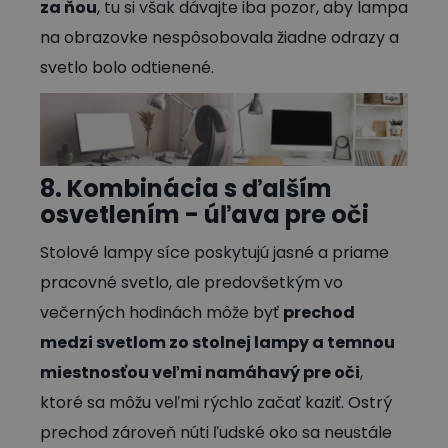
za ňou
, tu si však dávajte iba pozor, aby lampa
na obrazovke nespôsobovala žiadne odrazy a
svetlo bolo odtienené.
8. Kombinácia s ďalším
osvetlením - úľava pre oči
Stolové lampy síce poskytujú jasné a priame
pracovné svetlo, ale predovšetkým vo
večerných hodinách môže byť
prechod
medzi svetlom zo stolnej lampy a temnou
miestnosťou veľmi namáhavý pre oči
,
ktoré sa môžu veľmi rýchlo začať kaziť. Ostrý
prechod zároveň núti ľudské oko sa neustále