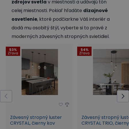
zdrojov svetla
v miestnosti a udávajú tón
celej miestnosti. Pokiaľ hľadáte
dizajnové
osvetlenie
, ktoré podčiarkne Váš interiér a
dodá mu osobitý štýl, vyberte si to pravé z
moderných závesných stropných svietidiel.
53%
54%
Zľava
Zľava
Závesný stropný luster
Závesný stropný lust
CRYSTAL, čierny kov
CRYSTAL TRIO, čierny