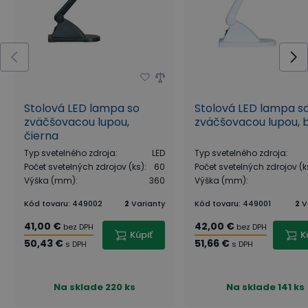
Stolová LED lampa so
Stolová LED lampa s
zväčšovacou lupou,
zväčšovacou lupou, b
čierna
Typ svetelného zdroja
:
LED
Typ svetelného zdroja
:
Počet svetelných zdrojov (ks)
:
60
Počet svetelných zdrojov (k
Výška (mm)
:
360
Výška (mm)
:
Kód tovaru
:
449002
2
Varianty
Kód tovaru
:
449001
2
V
41,00 €
42,00 €
bez DPH
bez DPH
Kúpiť
K
50,43 €
51,66 €
s DPH
s DPH
Na sklade
220 ks
Na sklade
141 ks