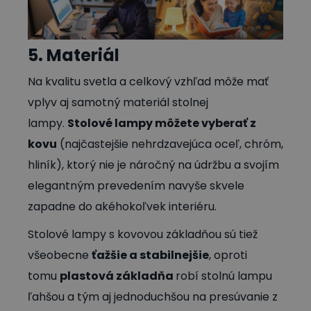
5. Materiál
Na kvalitu svetla a celkový vzhľad môže mať
vplyv aj samotný materiál stolnej
lampy.
Stolové lampy môžete vyberať z
kovu
(najčastejšie nehrdzavejúca oceľ, chróm,
hliník), ktorý nie je náročný na údržbu a svojím
elegantným prevedením navyše skvele
zapadne do akéhokoľvek interiéru.
Stolové lampy s kovovou základňou sú tiež
všeobecne
ťažšie a stabilnejšie
, oproti
tomu
plastová základňa
robí stolnú lampu
ľahšou a tým aj jednoduchšou na presúvanie z