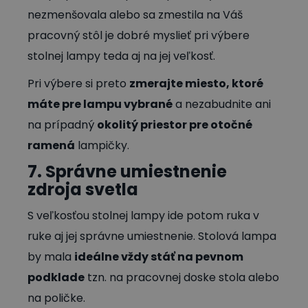
nezmenšovala alebo sa zmestila na Váš
pracovný stôl je dobré myslieť pri výbere
stolnej lampy teda aj na jej veľkosť.
Pri výbere si preto
zmerajte miesto, ktoré
máte pre lampu vybrané
a nezabudnite ani
na prípadný
okolitý priestor pre otočné
ramená
lampičky.
7. Správne umiestnenie
zdroja svetla
S veľkosťou stolnej lampy ide potom ruka v
ruke aj jej správne umiestnenie. Stolová lampa
by mala
ideálne vždy stáť na pevnom
podklade
tzn. na pracovnej doske stola alebo
na poličke.