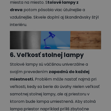
miesta na miesto. S
tolové lampy z
dreva
potom pôsobia viac útulnejšie a
vzdušnejšie. Skvele doplní aj škandinávsky štýl
interiéru.
6. Veľkosť stolnej lampy
Stolové lampy sú väčšinou univerzálne a
svojím prevedením
zapadnú do každej
miestnosti.
Problém môže nastať najmä pri
veľkosti, kedy sa berie do úvahy nielen veľkosť
samotnej stolnej lampy, ale aj priestoru v
ktorom bude lampa umiestnená. Aby stolná
lampa priestor napríklad príliš zbytočne