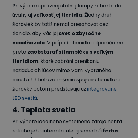
Pri výbere správnej stolnej lampy zoberte do
úvahy aj
veľkosť jej tienidla
. Žiadny druh
žiaroviek by totiž nemal presahovať cez
tienidlo, aby Vás jej
svetlo zbytočne
neoslňovalo
. V prípade tienidla odporúčame
preto
zaobstarať si lampičku s veľkým
tienidlom
, ktoré zabráni prenikaniu
nežiaducich lúčov mimo Vami vybraného
miesta. Už hotové riešenie spojenia tienidla a
žiarovky potom predstavujú už
integrované
LED svetlá
.
4. Teplota svetla
Pri výbere ideálneho svetelného zdroja nehrá
rolu iba jeho intenzita, ale aj samotná
farba