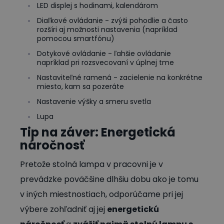
LED displej s hodinami, kalendárom
Diaľkové ovládanie - zvýši pohodlie a často
rozšíri aj možnosti nastavenia (napríklad
pomocou smartfónu)
Dotykové ovládanie - ľahšie ovládanie
napríklad pri rozsvecovaní v úplnej tme
Nastaviteľné ramená - zacielenie na konkrétne
miesto, kam sa pozeráte
Nastavenie výšky a smeru svetla
Lupa
Tip na záver: Energetická
náročnosť
Pretože stolná lampa v pracovni je v
prevádzke poväčšine dlhšiu dobu ako je tomu
v iných miestnostiach, odporúčame pri jej
výbere zohľadniť aj jej
energetickú