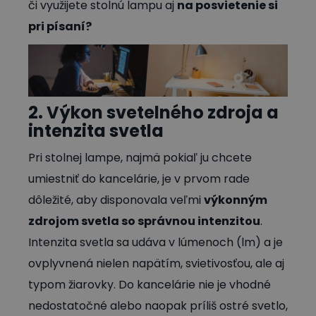
či využijete stolnú lampu aj
na posvietenie si
pri písaní?
2. Výkon svetelného zdroja a
intenzita svetla
Pri stolnej lampe, najmä pokiaľ ju chcete
umiestniť do kancelárie, je v prvom rade
dôležité, aby disponovala veľmi
výkonným
zdrojom svetla so správnou intenzitou
.
Intenzita svetla sa udáva v lúmenoch (lm) a je
ovplyvnená nielen napätím, svietivosťou, ale aj
typom žiarovky. Do kancelárie nie je vhodné
nedostatočné alebo naopak príliš ostré svetlo,