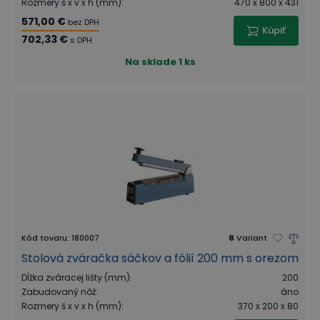
Rozmery š x v x h (mm)
:
470 x 800 x 431
571,00 €
bez DPH
Kúpiť
702,33 €
s DPH
Na sklade
1 ks
Kód tovaru
:
180007
8
Variant
Stolová zváračka sáčkov a fólií 200 mm s orezom
Dĺžka zváracej lišty (mm)
:
200
Zabudovaný nôž
:
áno
Rozmery š x v x h (mm)
:
370 x 200 x 80