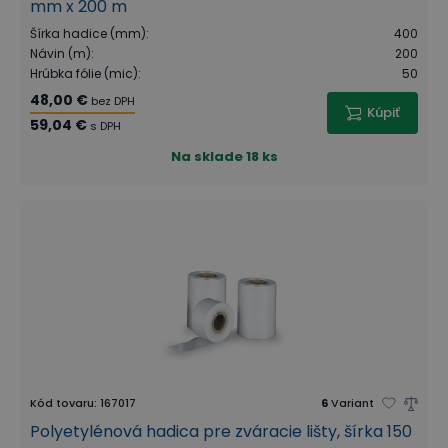
mm x 200 m
Šírka hadice (mm)
:
400
Návin (m)
:
200
Hrúbka fólie (mic)
:
50
48,00 €
bez DPH
Kúpiť
59,04 €
s DPH
Na sklade
18 ks
Kód tovaru
:
167017
6
Variant
Polyetylénová hadica pre zváracie lišty, šírka 150