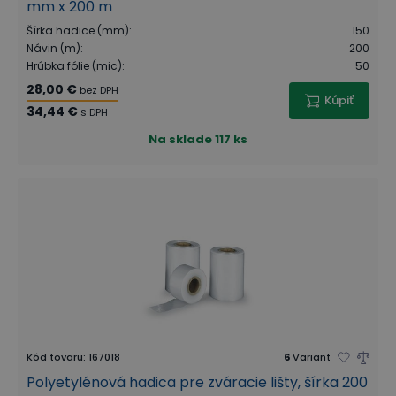
mm x 200 m
Šírka hadice (mm)
:
150
Návin (m)
:
200
Hrúbka fólie (mic)
:
50
28,00 €
bez DPH
Kúpiť
34,44 €
s DPH
Na sklade
117 ks
Kód tovaru
:
167018
6
Variant
Polyetylénová hadica pre zváracie lišty, šírka 200