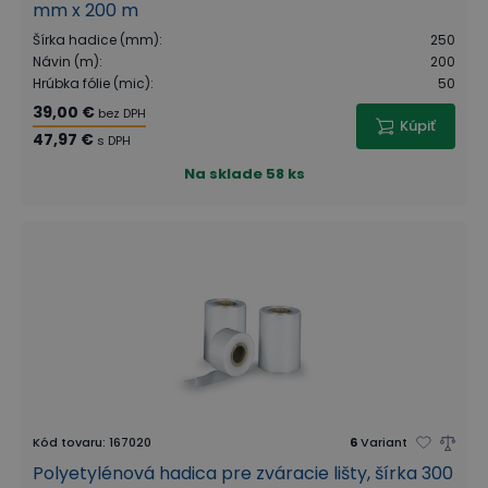
mm x 200 m
Šírka hadice (mm)
:
250
Návin (m)
:
200
Hrúbka fólie (mic)
:
50
39,00 €
bez DPH
Kúpiť
47,97 €
s DPH
Na sklade
58 ks
Kód tovaru
:
167020
6
Variant
Polyetylénová hadica pre zváracie lišty, šírka 300