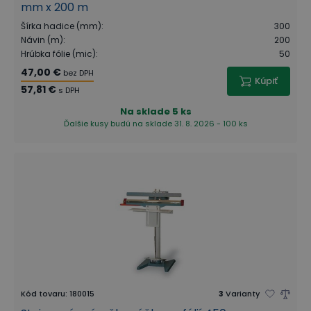
mm x 200 m
Šírka hadice (mm)
:
300
Návin (m)
:
200
Hrúbka fólie (mic)
:
50
47,00 €
bez DPH
Kúpiť
57,81 €
s DPH
Na sklade
5 ks
Ďalšie kusy budú na sklade 31. 8. 2026 - 100 ks
Kód tovaru
:
180015
3
Varianty