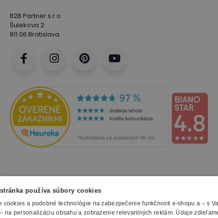
B2B Partner s.r.o.
Šulekova 2
811 06 Bratislava
NAKUPOVANIE
stránka používa súbory cookies
 cookies a podobné technológie na zabezpečenie funkčnosti e-shopu a – s V
Všetko o nákupe
– na personalizáciu obsahu a zobrazenie relevantných reklám. Údaje zdieľam