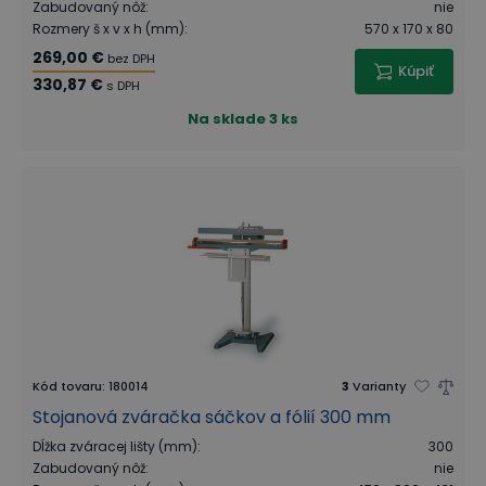
Zabudovaný nôž
:
nie
Rozmery š x v x h (mm)
:
570 x 170 x 80
269,00 €
bez DPH
Kúpiť
330,87 €
s DPH
Na sklade
3 ks
Kód tovaru
:
180014
3
Varianty
Stojanová zváračka sáčkov a fólií 300 mm
Dĺžka zváracej lišty (mm)
:
300
Zabudovaný nôž
:
nie