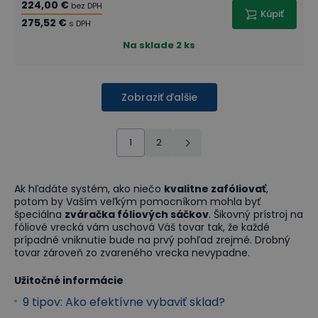
224,00 €
bez DPH
Kúpiť
275,52 €
s DPH
Na sklade
2 ks
Zobraziť ďalšie
1
2
Ak hľadáte systém, ako niečo
kvalitne zafóliovať
,
potom by Vaším veľkým pomocníkom mohla byť
špeciálna
zváračka fóliových sáčkov
. Šikovný prístroj na
fóliové vrecká vám uschová Váš tovar tak, že každé
prípadné vniknutie bude na prvý pohľad zrejmé. Drobný
tovar zároveň zo zvareného vrecka nevypadne.
Užitočné informácie
9 tipov: Ako efektívne vybaviť sklad?