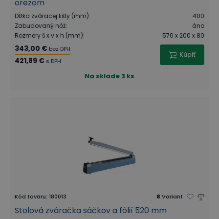
orezom
Dĺžka zváracej lišty (mm)
:
400
Zabudovaný nôž
:
áno
Rozmery š x v x h (mm)
:
570 x 200 x 80
343,00 €
bez DPH
Kúpiť
421,89 €
s DPH
Na sklade
3 ks
Kód tovaru
:
180013
8
Variant
Stolová zváračka sáčkov a fólií 520 mm