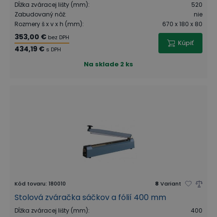
Dĺžka zváracej lišty (mm)
:
520
Zabudovaný nôž
:
nie
Rozmery š x v x h (mm)
:
670 x 180 x 80
353,00 €
bez DPH
Kúpiť
434,19 €
s DPH
Na sklade
2 ks
Kód tovaru
:
180010
8
Variant
Stolová zváračka sáčkov a fólií 400 mm
Dĺžka zváracej lišty (mm)
:
400