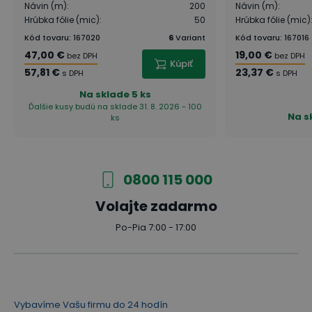
Návin (m)
:
200
Návin (m)
:
Hrúbka fólie (mic)
:
50
Hrúbka fólie (mic)
Kód tovaru
:
167020
6
Variant
Kód tovaru
:
167016
47,00 €
19,00 €
bez DPH
bez DPH
Kúpiť
57,81 €
23,37 €
s DPH
s DPH
Na sklade
5 ks
Ďalšie kusy budú na sklade 31. 8. 2026 - 100
Na s
ks
0800 115 000
Volajte zadarmo
Po-Pia 7:00 - 17:00
Vybavíme Vašu firmu do 24 hodín