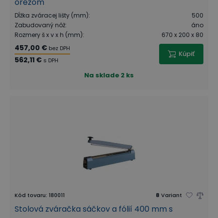
orezom
Dĺžka zváracej lišty (mm)
:
500
Zabudovaný nôž
:
áno
Rozmery š x v x h (mm)
:
670 x 200 x 80
457,00 €
bez DPH
Kúpiť
562,11 €
s DPH
Na sklade
2 ks
Kód tovaru
:
180011
8
Variant
Stolová zváračka sáčkov a fólií 400 mm s