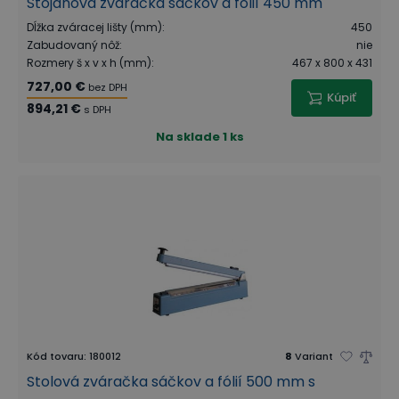
Stojanová zváračka sáčkov a fólií 450 mm
Dĺžka zváracej lišty (mm)
:
450
Zabudovaný nôž
:
nie
Rozmery š x v x h (mm)
:
467 x 800 x 431
727,00 €
bez DPH
Kúpiť
894,21 €
s DPH
Na sklade
1 ks
Kód tovaru
:
180012
8
Variant
Stolová zváračka sáčkov a fólií 500 mm s