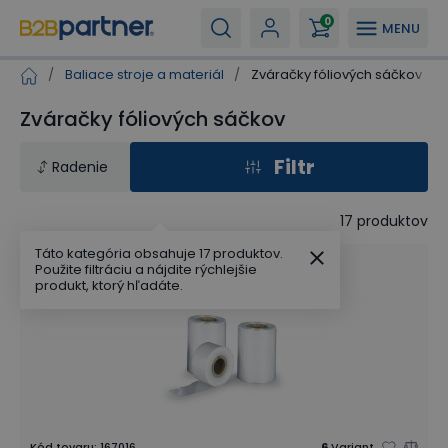
0
MENU
/
Baliace stroje a materiál
/
Zváračky fóliových sáčkov
Zváračky fóliových sáčkov
Filtr
Radenie
17
produktov
Táto kategória obsahuje 17 produktov.
Použite filtráciu a nájdite rýchlejšie
produkt, ktorý hľadáte.
Kód tovaru
:
167016
6
Variant