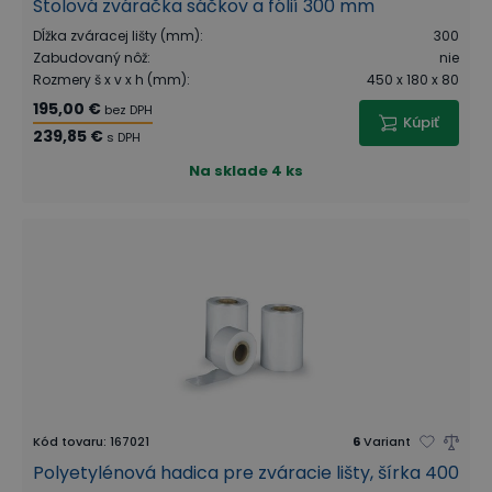
Stolová zváračka sáčkov a fólií 300 mm
Dĺžka zváracej lišty (mm)
:
300
Zabudovaný nôž
:
nie
Rozmery š x v x h (mm)
:
450 x 180 x 80
195,00 €
bez DPH
Kúpiť
239,85 €
s DPH
Na sklade
4 ks
Kód tovaru
:
167021
6
Variant
Polyetylénová hadica pre zváracie lišty, šírka 400