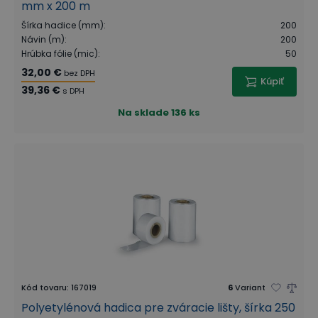
mm x 200 m
Šírka hadice (mm)
:
200
Návin (m)
:
200
Hrúbka fólie (mic)
:
50
32,00 €
bez DPH
Kúpiť
39,36 €
s DPH
Na sklade
136 ks
Kód tovaru
:
167019
6
Variant
Polyetylénová hadica pre zváracie lišty, šírka 250