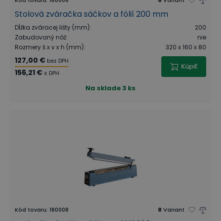
Kód tovaru
:
180006
8
Variant
Stolová zváračka sáčkov a fólií 200 mm
Dĺžka zváracej lišty (mm)
:
200
Zabudovaný nôž
:
nie
Rozmery š x v x h (mm)
:
320 x 160 x 80
127,00 €
bez DPH
Kúpiť
156,21 €
s DPH
Na sklade
3 ks
Kód tovaru
:
180008
8
Variant