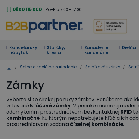
0800 115 000
Po-Pia 7:00 - 17:00
Kancelársky
Stoličky,
Zariadenie
Dielňa
nábytok
kreslá
kancelárie
/
Šatne a sociálne zariadenie
/
Šatníkové skrinky
/
Šatní
Zámky
Vyberte si zo širokej ponuky zámkov. Ponúkame ako klas
vstavané
kľúčové zámky
. V ponuke máme aj moder
odomykaním prostredníctvom bezkontaktnej
RFID
te
kombinačné
, ku ktorým nepotrebujete kľúč a ich o
prostredníctvom zadania
číselnej kombinácie
.