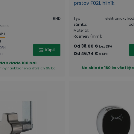
prstov F021, hliník
RFID
Typ
elektronický kó
zámku
:
od
25006
Materiál
:
DPH
Rozmery (mm)
:
H
Od
38,00 €
bez DPH
DPH
Kúpiť
Od
46,74 €
PH
s DPH
Na sklade
100 bal
Na sklade
180 ks všetkýc
rmíny naskladnenia
ďalších 65 bal