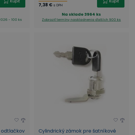
Kúpiť
Kúpiť
7,38 €
s DPH
Na sklade
3964 ks
2026 - 100 ks
Zobraziť termíny naskladnenia
ďalších 900 ks
 odtlačkov
Cylindrický zámok pre šatníkové