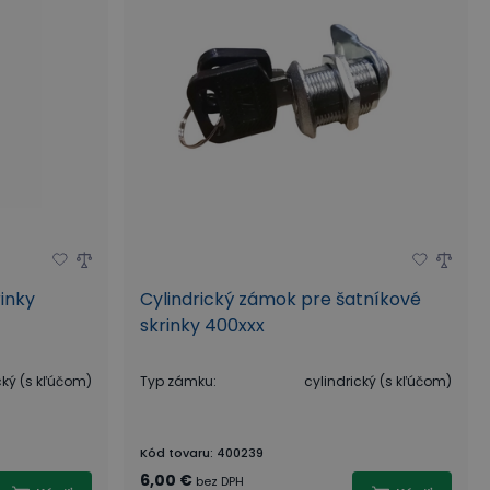
inky
Cylindrický zámok pre šatníkové
skrinky 400xxx
cký (s kľúčom)
Typ zámku
:
cylindrický (s kľúčom)
Kód tovaru
:
400239
6,00 €
bez DPH