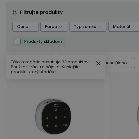
Filtrujte produkty
Cena
Farba
Typ zámku
Materiál
Produkty skladom
Táto kategória obsahuje 33 produktov.
Radenie produktov
Výchozí
Od najlacnejšieho
Použite filtráciu a nájdite rýchlejšie
produkt, ktorý hľadáte.