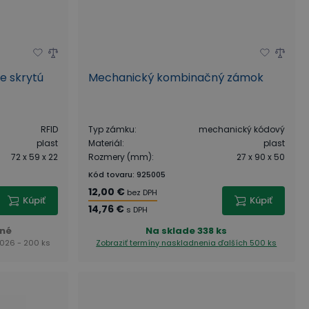
e skrytú
Mechanický kombinačný zámok
RFID
Typ zámku
:
mechanický kódový
plast
Materiál
:
plast
72 x 59 x 22
Rozmery (mm)
:
27 x 90 x 50
Kód tovaru
:
925005
12,00 €
bez DPH
Kúpiť
Kúpiť
14,76 €
s DPH
né
Na sklade
338 ks
2026 - 200 ks
Zobraziť termíny naskladnenia
ďalších 500 ks