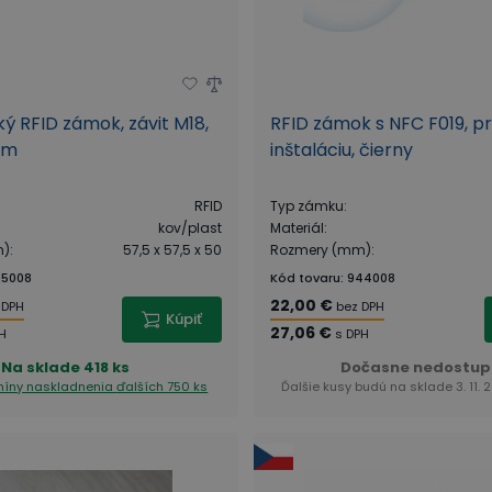
ký RFID zámok, závit M18,
RFID zámok s NFC F019, pr
mm
inštaláciu, čierny
RFID
Typ zámku
:
kov/plast
Materiál
:
m)
:
57,5 x 57,5 x 50
Rozmery (mm)
:
25008
Kód tovaru
:
944008
22,00 €
 DPH
bez DPH
Kúpiť
27,06 €
H
s DPH
Na sklade
418 ks
Dočasne nedostup
rmíny naskladnenia
ďalších 750 ks
Ďalšie kusy budú na sklade 3. 11. 