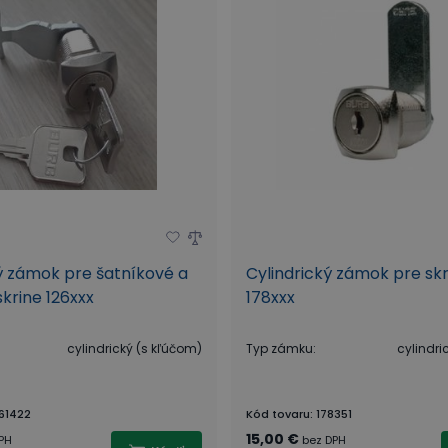
ý zámok pre šatníkové a
Cylindrický zámok pre skr
skrine 126xxx
178xxx
cylindrický (s kľúčom)
Typ zámku
:
cylindri
61422
Kód tovaru
:
178351
15,00 €
PH
bez DPH