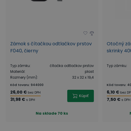
Zámok s čítačkou odtlačkov prstov
Otočný zá
F040, čierny
skrinky 40
Typ zámku
:
čítačka odtlačkov prstov
Typ zámku
:
Materiál
:
plast
Rozmery (mm)
:
32 x 32 x 19,4
Kód tovaru
:
944000
Kód tovaru
:
4
26,00 €
6,10 €
bez DPH
bez D
Kúpiť
31,98 €
7,50 €
s DPH
s DPH
Na sklade
70 ks