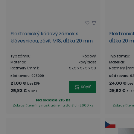
Elektronický kódový zámok s
Elektronic
klávesnicou, závit M18, dĺžka 20 mm
dĺžka 20 
Typ zámku
:
kódový
Typ zámku
:
Materiál
:
kov/plast
Materiál
:
Rozmery (mm)
:
57,5 ​​x 57,5 ​​x 50
Rozmery (m
Kód tovaru
:
925009
Kód tovaru
:
9
21,00 €
24,00 €
bez DPH
bez
Kúpiť
25,83 €
29,52 €
s DPH
s DP
Na sklade
215 ks
Zobraziť termíny naskladnenia
ďalších 2600 ks
Zobraziť te