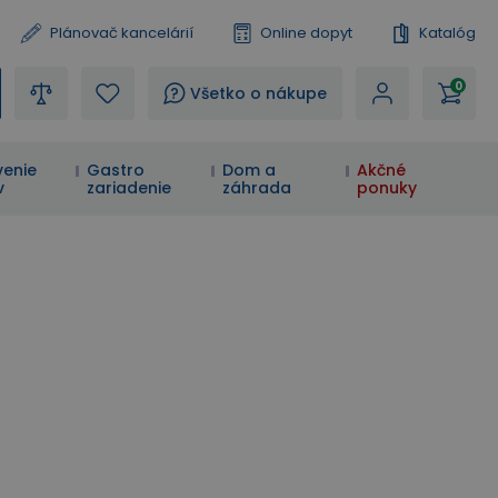
Plánovač kancelárií
Online dopyt
Katalóg
0
?
Všetko o nákupe
enie
Gastro
Dom a
Akčné
v
zariadenie
záhrada
ponuky