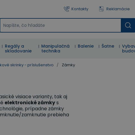
Kontakty
Reklamácie
Regály a
Manipulačná
Balenie
Šatne
Vybav
skladovanie
technika
budo
kové skrinky - príslušenstvo
/
Zámky
ické visiace varianty, tak aj
né
elektronické zámky
s
chnológie, prípadne zámky
domknutie/zamknutie prebieha