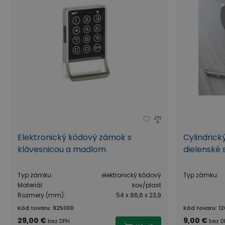
Elektronický kódový zámok s
Cylindrick
klávesnicou a madlom
dielenské 
Typ zámku
:
elektronický kódový
Typ zámku
:
Materiál
:
kov/plast
Rozmery (mm)
:
54 x 86,6 x 23,9
Kód tovaru
:
925000
Kód tovaru
:
12
29,00 €
9,00 €
bez DPH
bez D