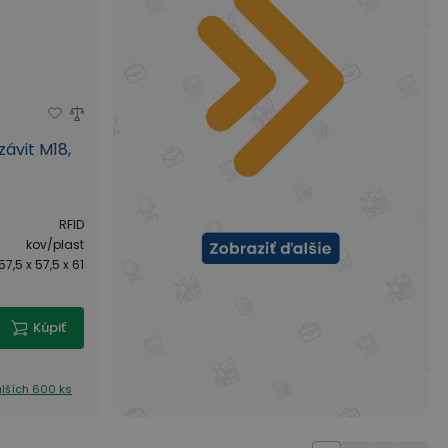
závit M18,
RFID
kov/plast
57,5 x 57,5 x 61
Kúpiť
lších 600 ks