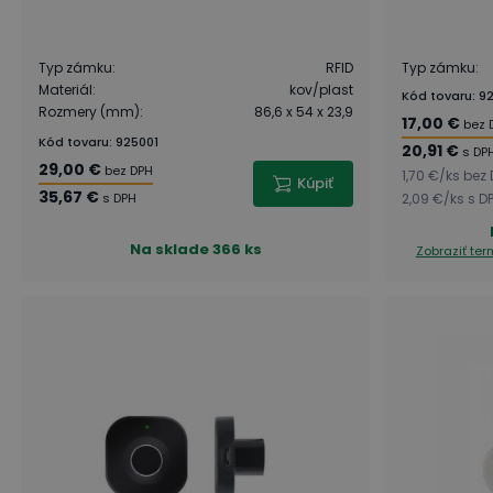
Typ zámku
:
RFID
Typ zámku
:
Materiál
:
kov/plast
Kód tovaru
:
9
Rozmery (mm)
:
86,6 x 54 x 23,9
17,00 €
bez 
Kód tovaru
:
925001
20,91 €
s DP
29,00 €
bez DPH
1,70 €
/
ks
bez 
Kúpiť
35,67 €
s DPH
2,09 €
/
ks
s D
Na sklade
366 ks
Zobraziť te