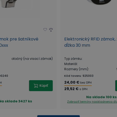
mok pre šatníkové
Elektronický RFID zámok, 
0xxx
dĺžka 30 mm
otočný (na visací zámok)
Typ zámku
:
Materiál
:
Rozmery (mm)
:
00240
Kód tovaru
:
925003
24,00 €
PH
bez DPH
Kúpiť
29,52 €
s DPH
Na sklade
100 ks
Na sklade
3427 ks
Zobraziť termíny naskladnenia
ďa