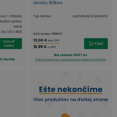
skrinky 908xxx
dový + čítačka
Typ zámku
:
cylindrický (s kľúčom)
tlačkov prstov
hliník
114 x 30 x 25,5
Kód tovaru
:
908041
13,00 €
bez DPH
Vybrať
Kúpiť
farbu
15,99 €
s DPH
Na sklade
5537 ks
h farieb
Zobraziť termíny naskladnenia
ďalších 6000 ks