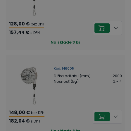
128,00 €
bez DPH
157,44 €
s DPH
Na sklade
3
ks
Kód
:
146005
Dĺžka odťahu (mm)
:
2000
Nosnosť (kg)
:
2 - 4
148,00 €
bez DPH
182,04 €
s DPH
Na sklade
3
ks