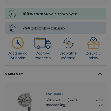
100
%
zákazníkov je spokojných
754
zákazníkov zakúpilo
Dodanie do
Doprava
Bezplatné
Záruka 7
24 hodín
zadarmo
vrátenie
rokov
VARIANTY
Kód
:
146004
Dĺžka odťahu (mm)
:
2000
Nosnosť (kg)
:
1 - 2,5