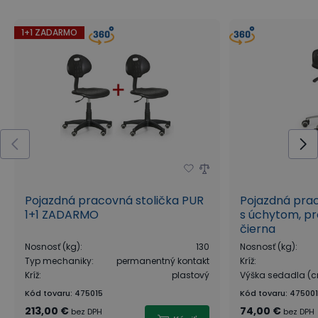
1+1 ZADARMO
Pojazdná pracovná stolička PUR
Pojazdná prac
1+1 ZADARMO
s úchytom, pr
čierna
Nosnosť (kg)
:
130
Nosnosť (kg)
:
Typ mechaniky
:
permanentný kontakt
Kríž
:
Kríž
:
plastový
Výška sedadla (
Kód tovaru
:
475015
Kód tovaru
:
475001
213,00 €
74,00 €
bez DPH
bez DPH