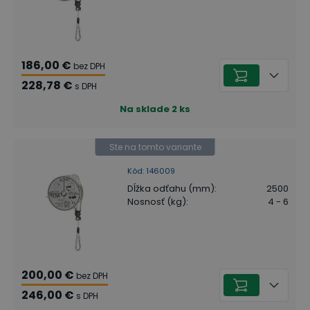
186,00 €
bez DPH
228,78 €
s DPH
Na sklade
2
ks
Ste na tomto variante
Kód
:
146009
Dĺžka odťahu (mm)
:
2500
Nosnosť (kg)
:
4 - 6
200,00 €
bez DPH
246,00 €
s DPH