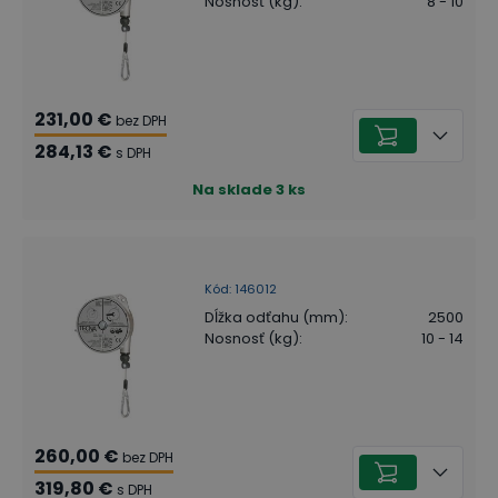
Nosnosť (kg)
:
8 - 10
231,00 €
bez DPH
284,13 €
s DPH
Na sklade
3
ks
Kód
:
146012
Dĺžka odťahu (mm)
:
2500
Nosnosť (kg)
:
10 - 14
260,00 €
bez DPH
319,80 €
s DPH