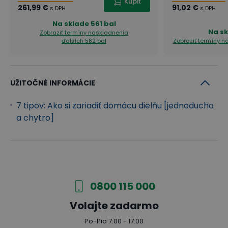
Kúpiť
261,99 €
91,02 €
s DPH
s DPH
Na sklade
561 bal
Na s
Zobraziť termíny naskladnenia
ďalších 582 bal
Zobraziť termíny 
UŽITOČNÉ INFORMÁCIE
7 tipov: Ako si zariadiť domácu dielňu [jednoducho
a chytro]
0800 115 000
Volajte zadarmo
Po-Pia 7:00 - 17:00