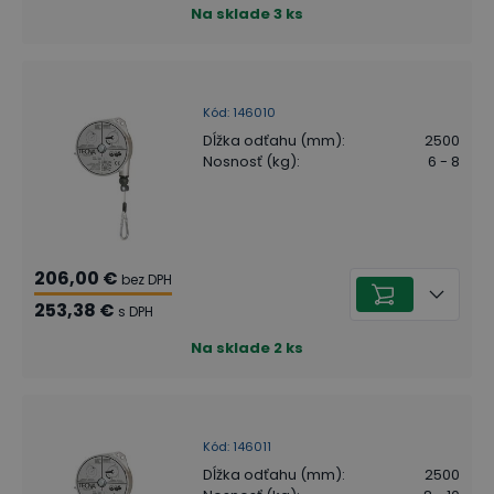
Na sklade
3
ks
Kód
:
146010
Dĺžka odťahu (mm)
:
2500
Nosnosť (kg)
:
6 - 8
206,00 €
bez DPH
253,38 €
s DPH
Na sklade
2
ks
Kód
:
146011
Dĺžka odťahu (mm)
:
2500