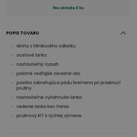
Na sklade
3
ks
POPIS TOVARU
skriňa z hliníkového odliatku
oceľové lanko
nastaviteľný rozsah
poistné vedľajšie závesné oko
poistka zabraňujúca pádu bremena pri prasknutí
pružiny
nastaviteľné vytiahnutie lanka
vedenie lanka bez trenia
pružinový KIT k rýchlej výmene