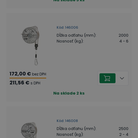
Kód
:
146006
Dĺžka odťahu (mm)
:
2000
Nosnosť (kg)
:
4 - 6
172,00 €
bez DPH
211,56 €
s DPH
Na sklade
2
ks
Kód
:
146008
Dĺžka odťahu (mm)
:
2500
Nosnosť (kg)
:
2 - 4