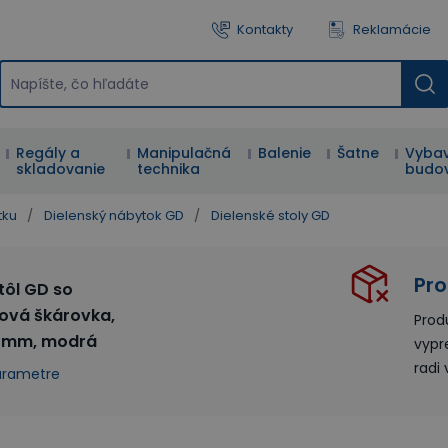
Kontakty
Reklamácie
Regály a
Manipulačná
Balenie
Šatne
Vybav
skladovanie
technika
budo
tku
/
Dielenský nábytok GD
/
Dielenské stoly GD
Pro
tôl GD so
ová škárovka,
Prod
50 mm, modrá
vypr
radi
arametre