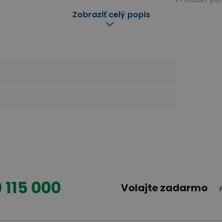
Zobraziť celý popis
Pracovné sto
Mechanicky 
Mechanicky zdvíhacie stoly do dielne
Dielenský nábytok a vyb
Rady dielen
Dielenské st
Užitočné i
9 tipov: A
7 tipov: A
 a ľahko]
chytro]
 115 000
Volajte zadarmo