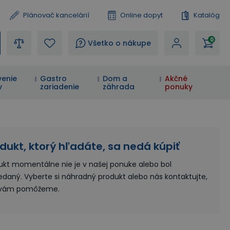
Plánovač kancelárií
Online dopyt
Katalóg
0
?
Všetko o nákupe
enie
Gastro
Dom a
Akčné
v
zariadenie
záhrada
ponuky
dukt, ktorý hľadáte, sa nedá kúpiť
ukt momentálne nie je v našej ponuke alebo bol
edaný. Vyberte si náhradný produkt alebo nás kontaktujte,
 vám pomôžeme.