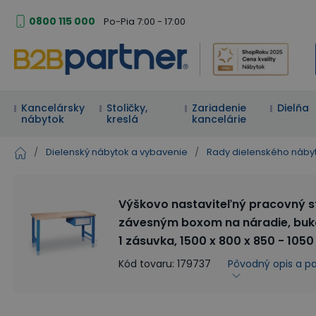
0800 115 000
Po-Pia 7:00 - 17:00
Kancelársky
Stoličky,
Zariadenie
Dielňa
nábytok
kreslá
kancelárie
/
Dielenský nábytok a vybavenie
/
Rady dielenského náby
Výškovo nastaviteľný pracovný s
závesným boxom na náradie, buk
1 zásuvka, 1500 x 800 x 850 - 10
Kód tovaru
:
179737
Pôvodný opis a p