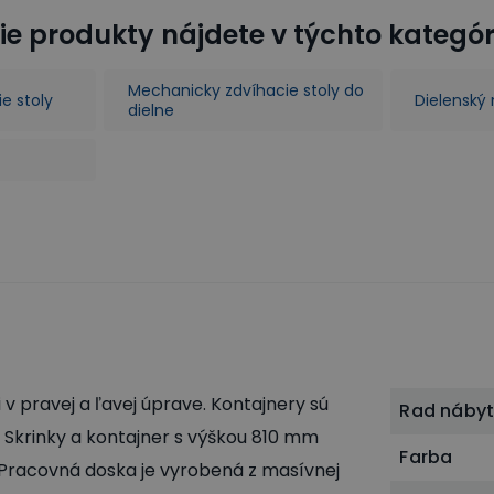
ie produkty nájdete v týchto kategó
Mechanicky zdvíhacie stoly do
e stoly
Dielenský
dielne
 v pravej a ľavej úprave. Kontajnery sú
Rad náby
 Skrinky a kontajner s výškou 810 mm
Farba
. Pracovná doska je vyrobená z masívnej