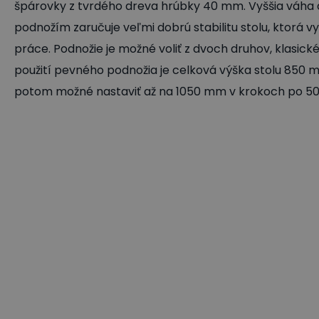
špárovky z tvrdého dreva hrúbky 40 mm. Vyššia váha 
podnožím zaručuje veľmi dobrú stabilitu stolu, ktorá 
práce. Podnožie je možné voliť z dvoch druhov, klasick
použití pevného podnožia je celková výška stolu 850 m
potom možné nastaviť až na 1050 mm v krokoch po 5