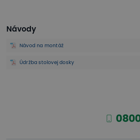
Návody
Pracovné stoly do dielne
Dielenské polohovacie stoly
Dielenský nábytok GD
Dielenské stoly GD
Návod na montáž
Údržba stolovej dosky
9 tipov: Ako vybrať správny dielenský stôl [efektívne
7 tipov: Ako si zariadiť domácu dielňu [jednoducho a 
0800