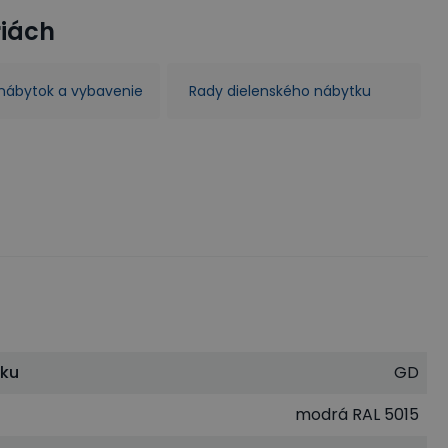
riách
 nábytok a vybavenie
Rady dielenského nábytku
tku
GD
modrá RAL 5015