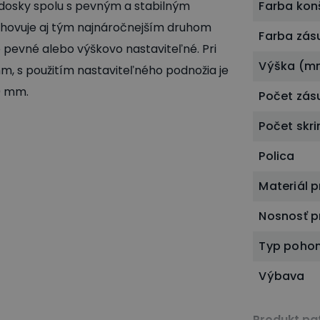
dosky spolu s pevným a stabilným
Farba kon
vyhovuje aj tým najnáročnejším druhom
Farba zás
é pevné alebo výškovo nastaviteľné. Pri
Výška (m
m, s použitím nastaviteľného podnožia je
0 mm.
Počet zás
Počet skri
Polica
Materiál 
Nosnosť p
Typ poho
Výbava
Produkt pat