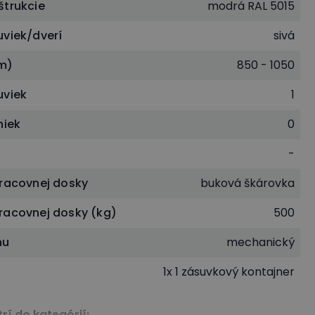
štrukcie
modrá RAL 5015
uviek/dverí
sivá
m)
850 - 1050
uviek
1
niek
0
-
pracovnej dosky
buková škárovka
racovnej dosky (kg)
500
nu
mechanický
1x 1 zásuvkový kontajner
rí do kategórií
: