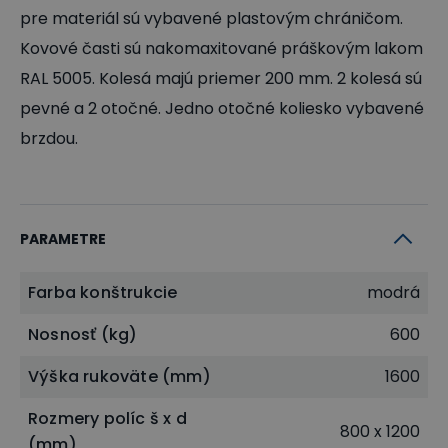
pre materiál sú vybavené plastovým chráničom.
Kovové časti sú nakomaxitované práškovým lakom
RAL 5005. Kolesá majú priemer 200 mm. 2 kolesá sú
pevné a 2 otočné. Jedno otočné koliesko vybavené
brzdou.
PARAMETRE
Farba konštrukcie
modrá
Nosnosť (kg)
600
Výška rukoväte (mm)
1600
Rozmery políc š x d
800 x 1200
(mm)