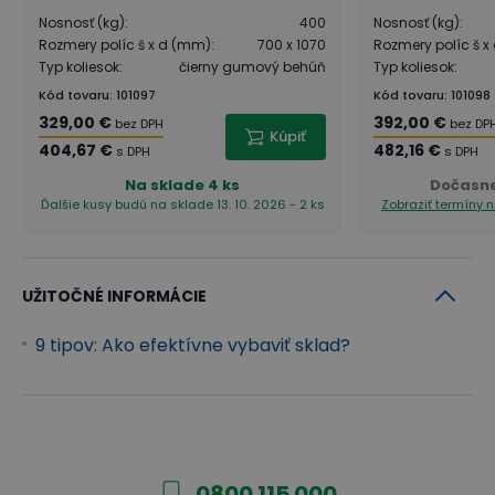
Nosnosť (kg)
:
400
Nosnosť (kg)
:
Rozmery políc š x d (mm)
:
700 x 1070
Rozmery políc š 
Typ koliesok
:
čierny gumový behúň
Typ koliesok
:
Kód tovaru
:
101097
Kód tovaru
:
101098
329,00 €
392,00 €
bez DPH
bez DP
Kúpiť
404,67 €
482,16 €
s DPH
s DPH
Na sklade
4 ks
Dočasn
Ďalšie kusy budú na sklade 13. 10. 2026 - 2 ks
Zobraziť termíny
UŽITOČNÉ INFORMÁCIE
9 tipov: Ako efektívne vybaviť sklad?
0800 115 000