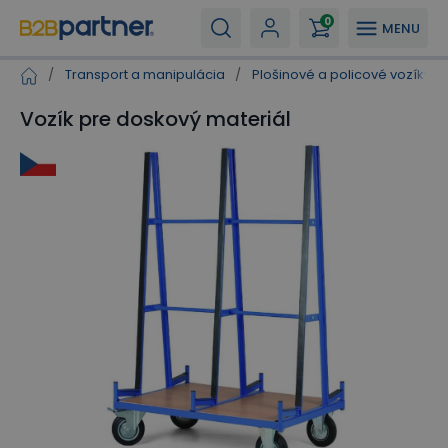
0
MENU
/
Transport a manipulácia
/
Plošinové a policové vozíky
/
Vozík pre doskový materiál