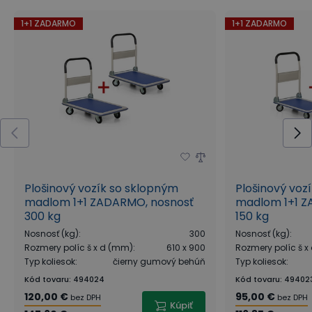
1+1 ZADARMO
1+1 ZADARMO
Plošinový vozík so sklopným
Plošinový voz
madlom 1+1 ZADARMO, nosnosť
madlom 1+1 Z
300 kg
150 kg
Nosnosť (kg)
:
300
Nosnosť (kg)
:
Rozmery políc š x d (mm)
:
610 x 900
Rozmery políc š 
Typ koliesok
:
čierny gumový behúň
Typ koliesok
:
Kód tovaru
:
494024
Kód tovaru
:
49402
120,00 €
95,00 €
bez DPH
bez DPH
Kúpiť