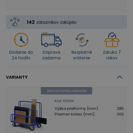
142
zákazníkov zakúpilo
Dodanie do
Doprava
Bezplatné
Záruka 7
24 hodín
zadarmo
vrátenie
rokov
VARIANTY
Ste na tomto variante
Kód
:
101099
Výška platformy (mm)
:
285
Priemer kolies (mm)
:
200