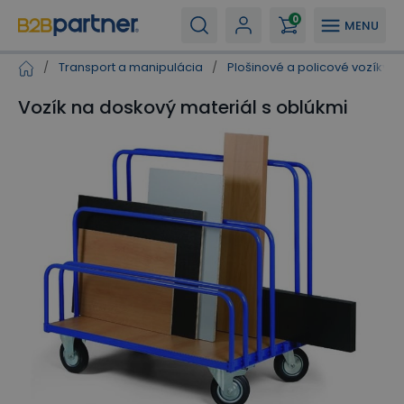
0
MENU
/
Transport a manipulácia
/
Plošinové a policové vozíky
/
Vozík na doskový materiál s oblúkmi