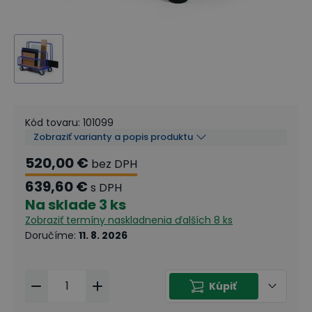
Kód tovaru
:
101099
Zobraziť varianty a popis produktu
520,00 €
bez DPH
639,60 €
s DPH
Na sklade
3 ks
Zobraziť termíny naskladnenia
ďalších 8 ks
Doručíme
:
11. 8. 2026
Kúpiť