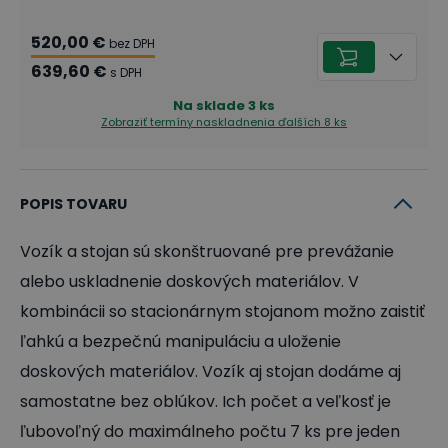
520,00 €
bez DPH
639,60 €
s DPH
Na sklade
3
ks
Zobraziť termíny naskladnenia
ďalších 8 ks
POPIS TOVARU
Vozík a stojan sú skonštruované pre prevážanie
alebo uskladnenie doskových materiálov. V
kombinácii so stacionárnym stojanom možno zaistiť
ľahkú a bezpečnú manipuláciu a uloženie
doskových materiálov. Vozík aj stojan dodáme aj
samostatne bez oblúkov. Ich počet a veľkosť je
ľubovoľný do maximálneho počtu 7 ks pre jeden