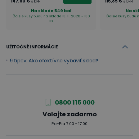
147,60 €
116,85 €
s DPH
s DPH
Na sklade
549 bal
Na sk
Ďalšie kusy budú na sklade 13. 11. 2026 - 180
Ďalšie kusy budú n
ks
UŽITOČNÉ INFORMÁCIE
9 tipov: Ako efektívne vybaviť sklad?
0800 115 000
Volajte zadarmo
Po-Pia 7:00 - 17:00