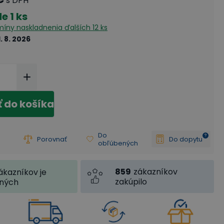
s DPH
de
1 ks
rmíny naskladnenia
ďalších 12 ks
1. 8. 2026
ť do košíka
Do
Porovnať
Do dopytu
obľúbených
859
zákazníkov
ákazníkov je
zakúpilo
jných