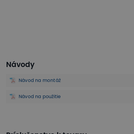
Návody
Policové vozíky na euro prepravky
Vozíky na prepravné d
Návod na montáž
Návod na použitie