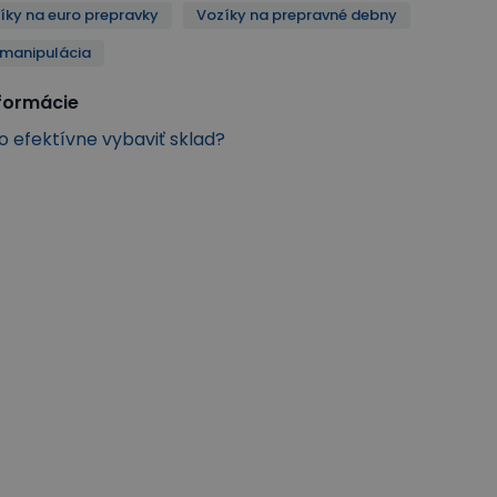
zíky na euro prepravky
Vozíky na prepravné debny
 manipulácia
nformácie
ko efektívne vybaviť sklad?