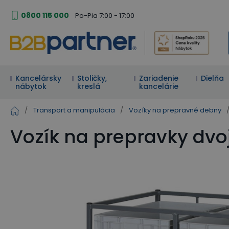
0800 115 000
Po-Pia 7:00 - 17:00
Kancelársky
Stoličky,
Zariadenie
Dielňa
nábytok
kreslá
kancelárie
/
Transport a manipulácia
/
Vozíky na prepravné debny
Vozík na prepravky dvo