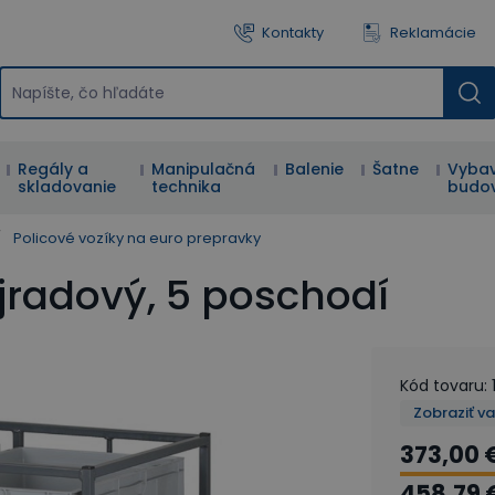
Kontakty
Reklamácie
Regály a
Manipulačná
Balenie
Šatne
Vybav
skladovanie
technika
budo
/
Policové vozíky na euro prepravky
jradový, 5 poschodí
Kód tovaru
:
Zobraziť v
373,00 
458,79 