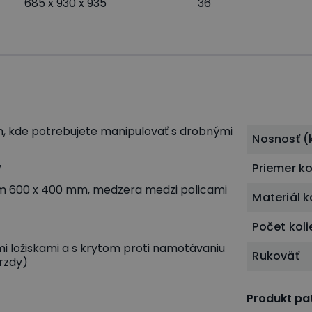
685 x 930 x 935
36
m, kde potrebujete manipulovať s drobnými
Nosnosť (
v
Priemer k
om 600 x 400 mm, medzera medzi policami
Materiál k
Počet koli
 ložiskami a s krytom proti namotávaniu
Rukoväť
brzdy)
Produkt pat