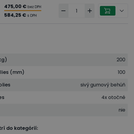
475,00 €
bez DPH
584,25 €
s DPH
kg)
200
olies (mm)
100
olies
sivý gumový behúň
es
4x otočné
nie
rí do kategórií
: