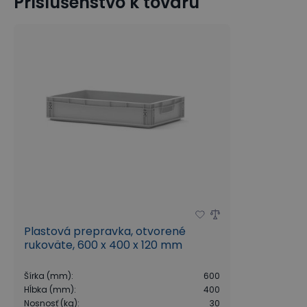
Príslušenstvo k tovaru
Plastová prepravka, otvorené
rukoväte, 600 x 400 x 120 mm
Šírka (mm)
:
600
Hĺbka (mm)
:
400
Nosnosť (kg)
:
30