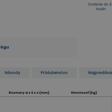
Dodanie do 2
hodín
alógu
Návody
Príslušenstvo
Najpredáva
Rozmery d x š x v (mm)
Hmotnosť (kg)