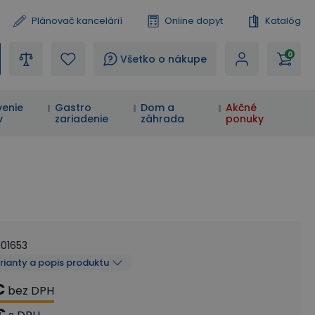
Plánovač kancelárií
Online dopyt
Katalóg
0
?
Všetko o nákupe
enie
Gastro
Dom a
Akčné
v
zariadenie
záhrada
ponuky
101653
arianty a popis produktu
€
bez DPH
€