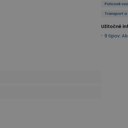
Policové vo
Transport a
Užitočné i
9 tipov: A
ebny
Transport a manipulácia