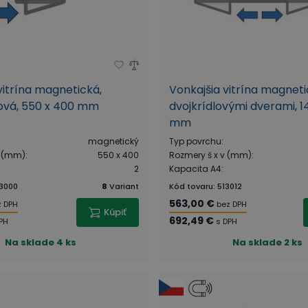
vitrína magnetická,
Vonkajšia vitrína magneti
lová, 550 x 400 mm
dvojkrídlovými dverami, 1
mm
magnetický
Typ povrchu
:
v (mm)
:
550 x 400
Rozmery š x v (mm)
:
2
Kapacita A4
:
3000
8
Variant
Kód tovaru
:
513012
563,00 €
z DPH
bez DPH
Kúpiť
692,49 €
PH
s DPH
Na sklade
4 ks
Na sklade
2 ks