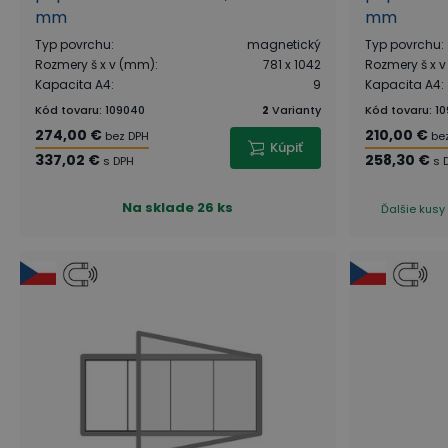
mm
mm
Typ povrchu
:
magnetický
Typ povrchu
:
Rozmery š x v (mm)
:
781 x 1042
Rozmery š x 
Kapacita A4
:
9
Kapacita A4
:
Kód tovaru
:
109040
2
Varianty
Kód tovaru
:
10
274,00 €
210,00 €
bez DPH
be
Kúpiť
337,02 €
258,30 €
s DPH
s 
Na sklade
26 ks
Ďalšie kusy