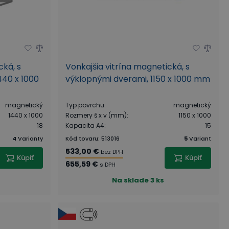
cká, s
Vonkajšia vitrína magnetická, s
440 x 1000
výklopnými dverami, 1150 x 1000 mm
magnetický
Typ povrchu
:
magnetický
1440 x 1000
Rozmery š x v (mm)
:
1150 x 1000
18
Kapacita A4
:
15
4
Varianty
Kód tovaru
:
513016
5
Variant
533,00 €
bez DPH
Kúpiť
Kúpiť
655,59 €
s DPH
Na sklade
3 ks