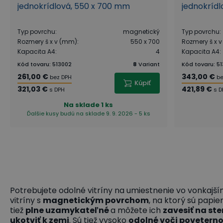
jednokrídlová, 550 x 700 mm
jednokrídl
Typ povrchu
:
magnetický
Typ povrchu
:
Rozmery š x v (mm)
:
550 x 700
Rozmery š x 
Kapacita A4
:
4
Kapacita A4
:
Kód tovaru
:
513002
8
Variant
Kód tovaru
:
51
261,00 €
343,00 €
bez DPH
be
Kúpiť
321,03 €
421,89 €
s DPH
s D
Na sklade
1 ks
Ďalšie kusy budú na sklade 9. 9. 2026 - 5 ks
Potrebujete odolné vitríny na umiestnenie vo vonkajším
vitríny s
magnetickým povrchom
, na ktorý sú papi
tiež
plne uzamykateľné
a môžete ich
zavesiť na st
ukotviť k zemi
. Sú tiež vysoko
odolné voči povetern