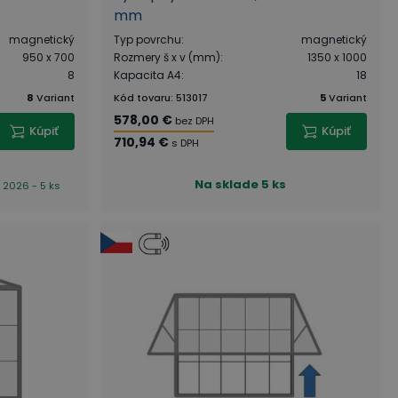
mm
magnetický
Typ povrchu
:
magnetický
950 x 700
Rozmery š x v (mm)
:
1350 x 1000
8
Kapacita A4
:
18
8
Variant
Kód tovaru
:
513017
5
Variant
578,00 €
bez DPH
Kúpiť
Kúpiť
710,94 €
s DPH
Na sklade
5 ks
. 2026 - 5 ks