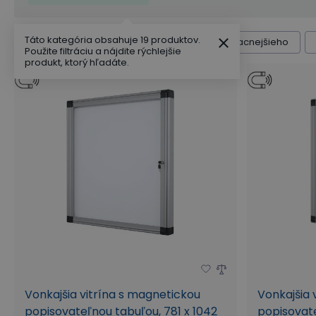
Hĺbka rámu (mm)
Táto kategória obsahuje 19 produktov.
Radenie produktov
Výchozí
Od najlacnejšieho
Použite filtráciu a nájdite rýchlejšie
produkt, ktorý hľadáte.
Vonkajšia vitrína s magnetickou
Vonkajšia 
popisovateľnou tabuľou, 781 x 1042
popisovate