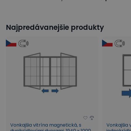
Najpredávanejšie produkty
Vonkajšia vitrína magnetická, s
Vonkajšia 
dvojkrídlovými dverami, 1940 x 1000
jednokrídl