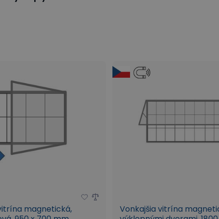
vitrína magnetická,
Vonkajšia vitrína magneti
ová, 950 x 700 mm
výklopnými dverami, 1800