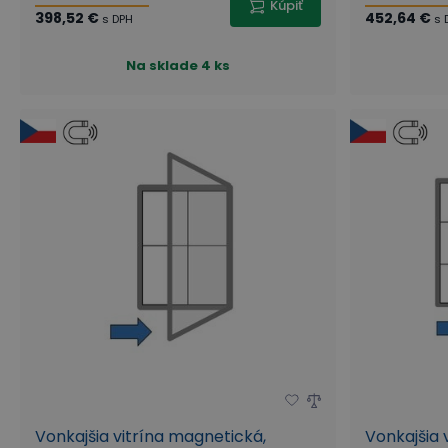
Kúpiť
398,52 €
452,64 €
s DPH
s 
Na sklade
4 ks
Vonkajšia vitrína magnetická,
Vonkajšia 