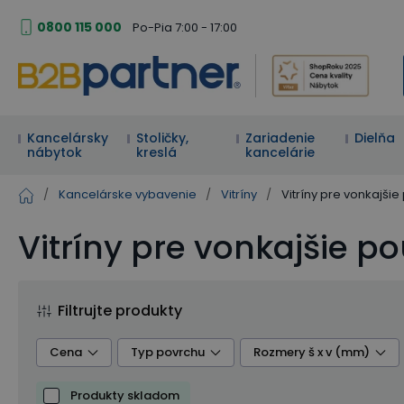
0800 115 000
Po-Pia 7:00 - 17:00
Kancelársky
Stoličky,
Zariadenie
Dielňa
nábytok
kreslá
kancelárie
/
Kancelárske vybavenie
/
Vitríny
/
Vitríny pre vonkajšie 
Vitríny pre vonkajšie po
Filtrujte produkty
Cena
Typ povrchu
Rozmery š x v (mm)
Produkty skladom