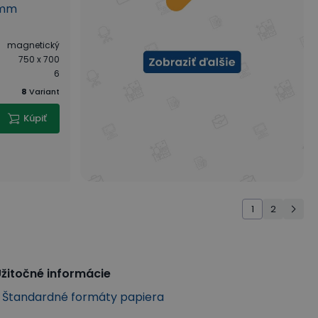
 mm
magnetický
750 x 700
6
8
Variant
Kúpiť
1
2
žitočné informácie
Štandardné formáty papiera