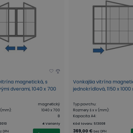
vitrína magnetická, s
Vonkajšia vitrína magneti
vými dverami, 1040 x 700
jednokrídlová, 1150 x 100
magnetický
Typ povrchu
:
v (mm)
:
1040 x 700
Rozmery š x v (mm)
:
8
Kapacita A4
:
3010
4
Varianty
Kód tovaru
:
513008
369,00 €
z DPH
bez DPH