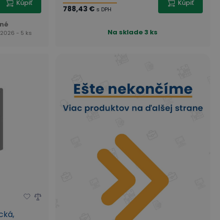
Kúpiť
Kúpiť
788,43 €
s DPH
né
Na sklade
3 ks
 2026 - 5 ks
cká,