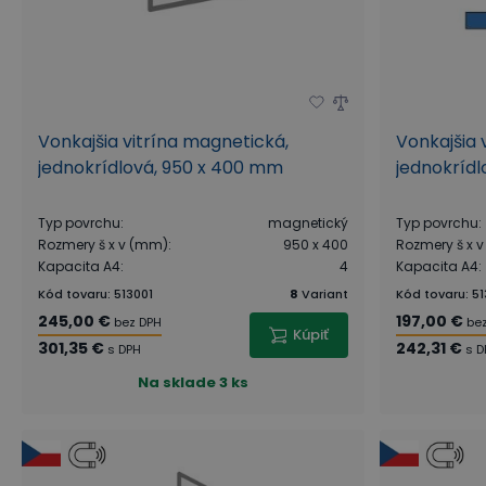
Vonkajšia vitrína magnetická,
Vonkajšia 
jednokrídlová, 950 x 400 mm
jednokríd
Typ povrchu
:
magnetický
Typ povrchu
:
Rozmery š x v (mm)
:
950 x 400
Rozmery š x 
Kapacita A4
:
4
Kapacita A4
:
Kód tovaru
:
513001
8
Variant
Kód tovaru
:
51
245,00 €
197,00 €
bez DPH
be
Kúpiť
301,35 €
242,31 €
s DPH
s D
Na sklade
3 ks