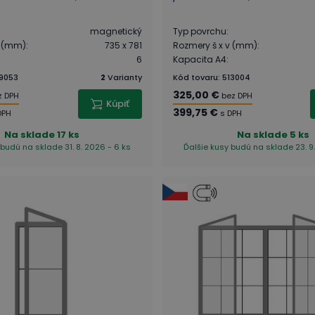
magnetický
Typ povrchu
:
v (mm)
:
735 x 781
Rozmery š x v (mm)
:
6
Kapacita A4
:
9053
2
Varianty
Kód tovaru
:
513004
325,00 €
z DPH
bez DPH
Kúpiť
399,75 €
DPH
s DPH
Na sklade
17 ks
Na sklade
5 ks
 budú na sklade 31. 8. 2026 - 6 ks
Ďalšie kusy budú na sklade 23. 9