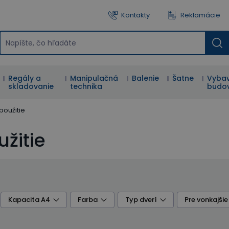
Kontakty
Reklamácie
Regály a
Manipulačná
Balenie
Šatne
Vybav
skladovanie
technika
budo
použitie
užitie
Kapacita A4
Farba
Typ dverí
Pre vonkajšie