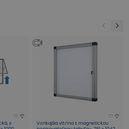
cká, s
Vonkajšia vitrína s magnetickou
 x 1000
popisovateľnou tabuľou, 781 x 1042