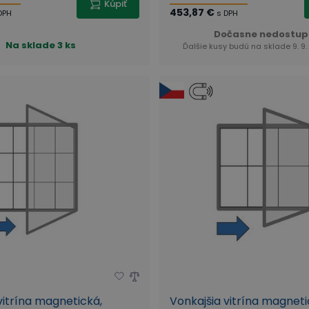
Kúpiť
453,87 €
DPH
s DPH
Dočasne nedostup
Na sklade
3 ks
Ďalšie kusy budú na sklade 9. 9.
vitrína magnetická,
Vonkajšia vitrína magneti