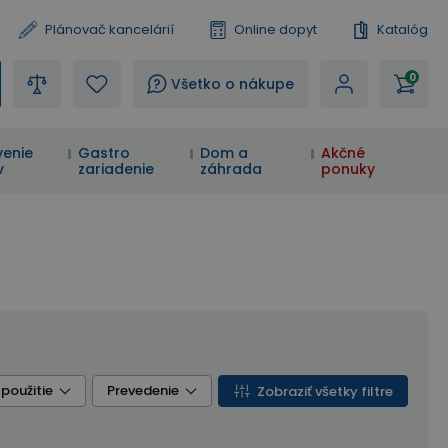
Plánovač kancelárií
Online dopyt
Katalóg
0
?
Všetko o nákupe
enie
Gastro
Dom a
Akčné
v
zariadenie
záhrada
ponuky
 použitie
Prevedenie
Zobraziť všetky filtre