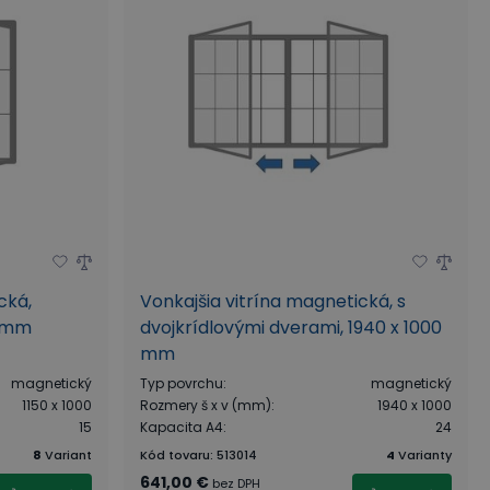
cká,
Vonkajšia vitrína magnetická, s
0 mm
dvojkrídlovými dverami, 1940 x 1000
mm
magnetický
Typ povrchu
:
magnetický
1150 x 1000
Rozmery š x v (mm)
:
1940 x 1000
15
Kapacita A4
:
24
8
Variant
Kód tovaru
:
513014
4
Varianty
641,00 €
bez DPH