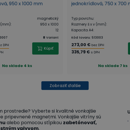
ová, 950 x 1000 mm
jednokrídlová, 750 x 700
magnetický
Typ povrchu
:
v (mm)
:
950 x 1000
Rozmery š x v (mm)
:
12
Kapacita A4
:
3007
8
Variant
Kód tovaru
:
513003
273,00 €
z DPH
bez DPH
Kúpiť
335,79 €
PH
s DPH
Na sklade
4 ks
Na sklade
7 ks
Zobraziť ďalšie
 prostredie? Vyberte si kvalitné vonkajšie
U
ere pripevnené magnetmi. Vonkajšie vitríny sú
enu
alebo pomocou stĺpikou
zabetónovať,
ostným vplyvom
.