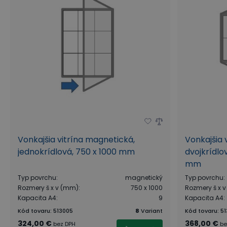
Vonkajšia vitrína magnetická,
Vonkajšia 
jednokrídlová, 750 x 1000 mm
dvojkrídlo
mm
Typ povrchu
:
magnetický
Typ povrchu
:
Rozmery š x v (mm)
:
750 x 1000
Rozmery š x 
Kapacita A4
:
9
Kapacita A4
:
Kód tovaru
:
513005
8
Variant
Kód tovaru
:
51
324,00 €
368,00 €
bez DPH
be