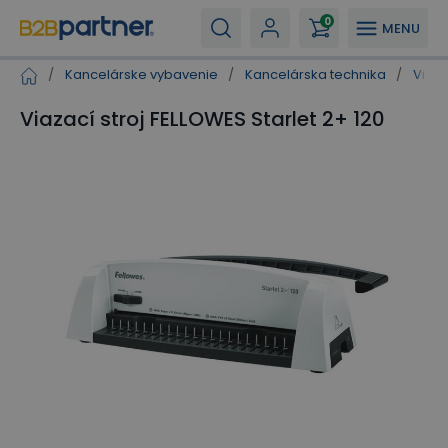
0
MENU
/
Kancelárske vybavenie
/
Kancelárska technika
/
Viaza
Viazací stroj FELLOWES Starlet 2+ 120