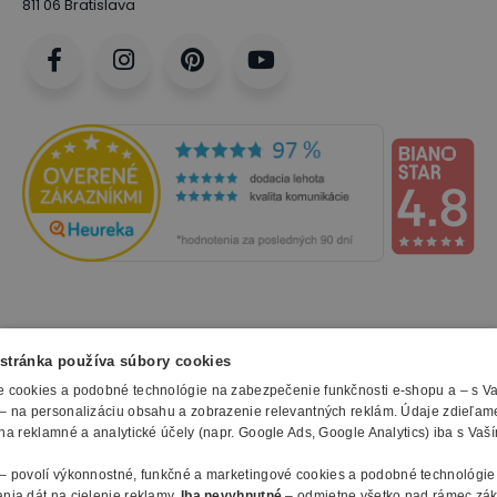
811 06 Bratislava
NAKUPOVANIE
stránka používa súbory cookies
 cookies a podobné technológie na zabezpečenie funkčnosti e-shopu a – s V
Všetko o nákupe
– na personalizáciu obsahu a zobrazenie relevantných reklám. Údaje zdieľam
SLUŽBY
Obchodné podmienky
na reklamné a analytické účely (napr. Google Ads, Google Analytics) iba s Vaš
Doprava a montáž
Naše katalógy
– povolí výkonnostné, funkčné a marketingové cookies a podobné technológie
Spôsoby platby
O FIRME
Reklamačný formulár
nia dát na cielenie reklamy.
Iba nevyhnutné
– odmietne všetko nad rámec zá