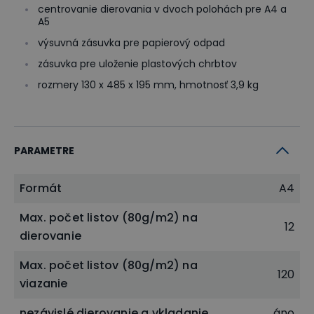
centrovanie dierovania v dvoch polohách pre A4 a
A5
výsuvná zásuvka pre papierový odpad
zásuvka pre uloženie plastových chrbtov
rozmery 130 x 485 x 195 mm, hmotnosť 3,9 kg
PARAMETRE
Formát
A4
Max. počet listov (80g/m2) na
12
dierovanie
Max. počet listov (80g/m2) na
120
viazanie
nezávislé dierovanie a vkladanie
áno