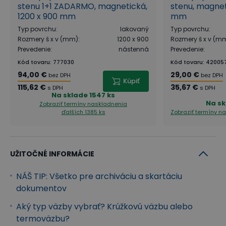
stenu 1+1 ZADARMO, magnetická,
stenu, magnet
1200 x 900 mm
mm
Typ povrchu
:
lakovaný
Typ povrchu
:
Rozmery š x v (mm)
:
1200 x 900
Rozmery š x v (m
Prevedenie
:
nástenná
Prevedenie
:
Kód tovaru
:
777030
Kód tovaru
:
42005
94,00 €
29,00 €
bez DPH
bez DPH
Kúpiť
115,62 €
35,67 €
s DPH
s DPH
Na sklade
1547 ks
Na sk
Zobraziť termíny naskladnenia
ďalších 1385 ks
Zobraziť termíny n
UŽITOČNÉ INFORMÁCIE
NÁŠ TIP: Všetko pre archiváciu a skartáciu
dokumentov
Aký typ väzby vybrať? Krúžkovú väzbu alebo
termoväzbu?