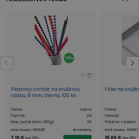
Plastový chrbát na krúžkovú
Fólie na krúž
väzbu, 6 mm, čierna, 100 ks
Farba
:
čierna
Farba
:
Formát
:
A4
Formát
:
Max. počet listov (80g)
:
20
Počet ks v balení
:
Kód tovaru
:
120028
4
Varianty
Kód tovaru
:
120061
7,10 €
18,00 €
bez DPH
bez DPH