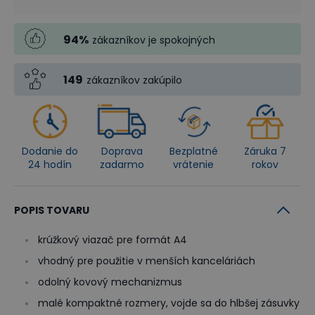
94
%
zákazníkov je spokojných
149
zákazníkov zakúpilo
Dodanie do
Doprava
Bezplatné
Záruka 7
24 hodín
zadarmo
vrátenie
rokov
POPIS TOVARU
krúžkový viazač pre formát A4
vhodný pre použitie v menších kanceláriách
odolný kovový mechanizmus
malé kompaktné rozmery, vojde sa do hlbšej zásuvky