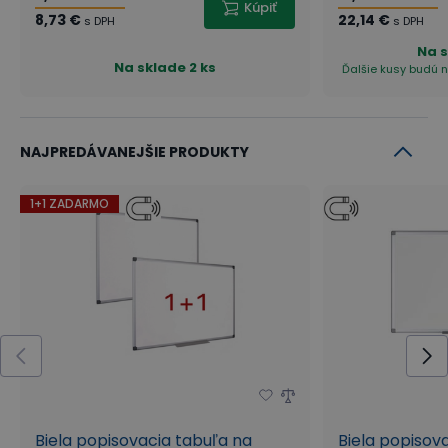
Kúpiť
8,73 €
22,14 €
s DPH
s DPH
Na 
Na sklade
2 ks
Ďalšie kusy budú n
NAJPREDÁVANEJŠIE PRODUKTY
1+1 ZADARMO
Biela popisovacia tabuľa na
Biela popisov