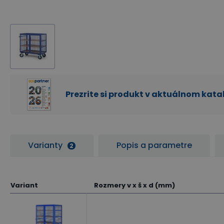
Prezrite si produkt v aktuálnom kat
Varianty
Popis a parametre
2
Variant
Rozmery v x š x d (mm)