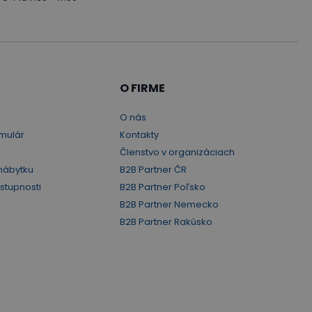
O FIRME
O nás
mulár
Kontakty
Členstvo v organizáciach
nábytku
B2B Partner ČR
ístupnosti
B2B Partner Poľsko
B2B Partner Nemecko
B2B Partner Rakúsko