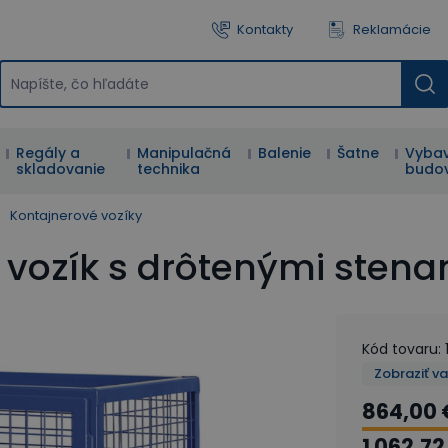
Kontakty
Reklamácie
Regály a
Manipulačná
Balenie
Šatne
Vybav
skladovanie
technika
budo
Kontajnerové vozíky
vozík s drôtenými stenam
Kód tovaru
:
Zobraziť v
864,00 
1 062,72