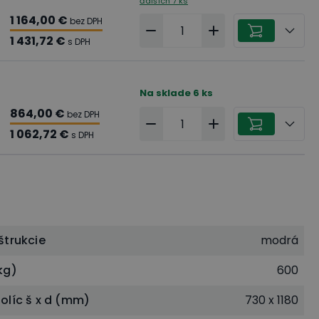
ďalších 7 ks
1 164,00 €
bez DPH
1 431,72 €
s DPH
Na sklade
6
ks
864,00 €
bez DPH
1 062,72 €
s DPH
štrukcie
modrá
kg)
600
olíc š x d (mm)
730 x 1180