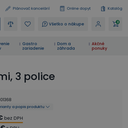
Plánovač kancelárií
Online dopyt
Katalóg
0
?
Všetko o nákupe
enie
Gastro
Dom a
Akčné
v
zariadenie
záhrada
ponuky
i, 3 police
101368
arianty a popis produktu
€
bez DPH
 €