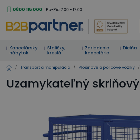
0800 115 000
Po-Pia 7:00 - 17:00
Kancelársky
Stoličky,
Zariadenie
Dielňa
nábytok
kreslá
kancelárie
/
Transport a manipulácia
/
Plošinové a policové vozíky
/
Uzamykateľný skriňový 