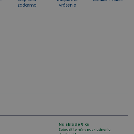
zadarmo
vrátenie
Na sklade
8
ks
Zobraziť termíny naskladnenia