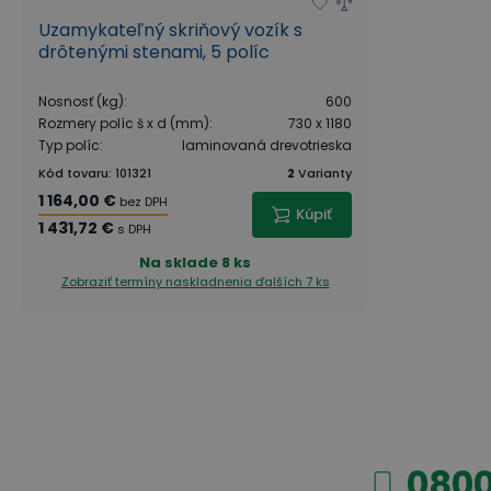
Uzamykateľný skriňový vozík s
drôtenými stenami, 5 políc
Nosnosť (kg)
:
600
Rozmery políc š x d (mm)
:
730 x 1180
Typ políc
:
laminovaná drevotrieska
Kód tovaru
:
101321
2
Varianty
1 164,00 €
bez DPH
Kúpiť
1 431,72 €
s DPH
Na sklade
8 ks
Zobraziť termíny naskladnenia
ďalších 7 ks
9 tipov: Ako efektívne vybaviť sklad?
0800