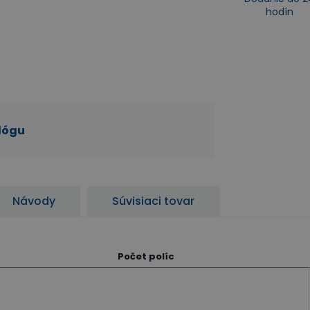
hodín
alógu
Návody
Súvisiaci tovar
Počet políc