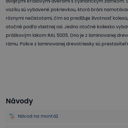
dvojitými krídlovými dverami s cylindrickým zámkom. 
vozíku sú vybavené pokrievkou, ktorá bráni namotávaniu
rôznymi nečistotami, čím sa predlžuje životnosť koles
otočné podľa vlastnej osi. Jedno otočné koliesko vyb
práškovým lakom RAL 5005. Dno je z laminovanej drevo
rámu. Police z laminovanej drevotriesky sú prestaviteľ
Návody
Plošinové a policové vozíky
Kontajnerové vozíky
Tran
Návod na montáž