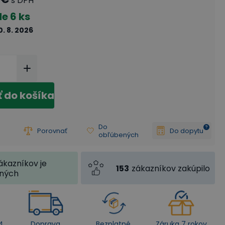
s DPH
de
6 ks
0. 8. 2026
ť do košíka
Do
Porovnať
Do dopytu
obľúbených
ákazníkov je
153
zákazníkov zakúpilo
jných
4
Doprava
Bezplatné
Záruka 7 rokov