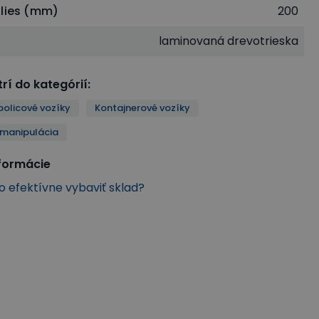
olies (mm)
200
laminovaná drevotrieska
rí do kategórií
:
policové vozíky
Kontajnerové vozíky
 manipulácia
nformácie
ko efektívne vybaviť sklad?