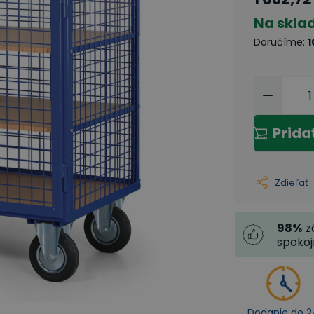
Na skla
Doručíme
:
1
Prida
Zdieľať
98
%
z
spoko
Dodanie do 2