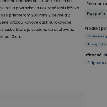
Súčasťou dodávky sú 2 kľúče. Kolesá na
Priemer k
 nití a povrázkov a tiež zanášaniu ložiska
Typ políc
a, sú s priemerom 200 mm, 2 pevné a 2
avené brzdou. Kovové časti sú lakované
Produkt pat
triesky, ktorá je vsadená do oceľového
né po 10 cm.
Plošinové a 
Transport a
Užitočné i
9 tipov: A
sport a manipulácia