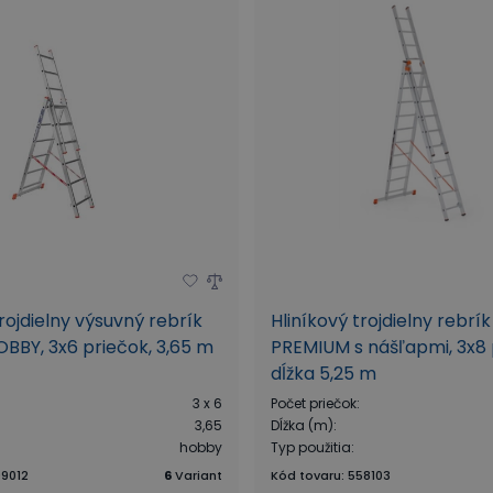
trojdielny výsuvný rebrík
Hliníkový trojdielny rebrí
BBY, 3x6 priečok, 3,65 m
PREMIUM s nášľapmi, 3x8 
dĺžka 5,25 m
3 x 6
Počet priečok
:
3,65
Dĺžka (m)
:
hobby
Typ použitia
:
9012
6
Variant
Kód tovaru
:
558103