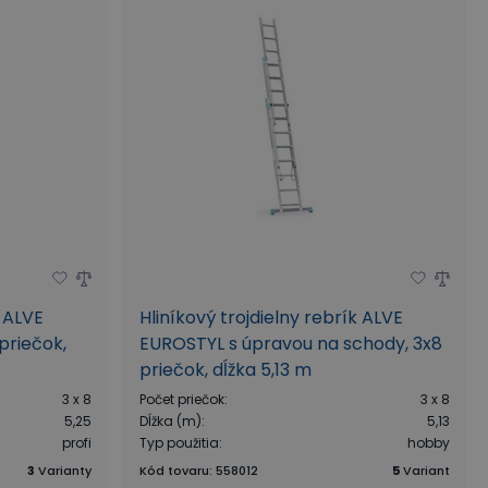
k ALVE
Hliníkový trojdielny rebrík ALVE
priečok,
EUROSTYL s úpravou na schody, 3x8
priečok, dĺžka 5,13 m
3 x 8
Počet priečok
:
3 x 8
5,25
Dĺžka (m)
:
5,13
profi
Typ použitia
:
hobby
3
Varianty
Kód tovaru
:
558012
5
Variant