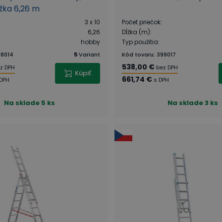
ĺžka 6,26 m
3 x 10
Počet priečok
:
6,26
Dĺžka (m)
:
hobby
Typ použitia
:
8014
5
Variant
Kód tovaru
:
399017
538,00 €
z DPH
bez DPH
Kúpiť
661,74 €
DPH
s DPH
Na sklade
5 ks
Na sklade
3 ks