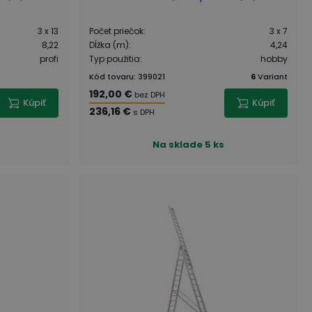
3 x 13
Počet priečok
:
3 x 7
8,22
Dĺžka (m)
:
4,24
profi
Typ použitia
:
hobby
Kód tovaru
:
399021
6
Variant
192,00 €
bez DPH
Kúpiť
Kúpiť
236,16 €
s DPH
Na sklade
5 ks