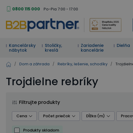
0800 115 000
Po-Pia 7:00 - 17:00
Kancelársky
Stoličky,
Zariadenie
Dielňa
nábytok
kreslá
kancelárie
/
Dom a záhrada
/
Rebríky, lešenie, schodíky
/
Trojdieln
Trojdielne rebríky
Filtrujte produkty
Cena
Počet priečok
Dĺžka (m)
Praco
Produkty skladom