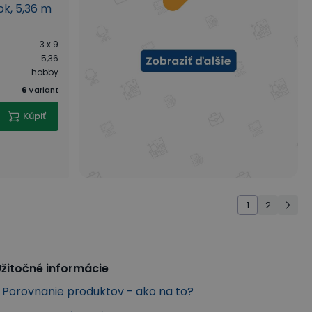
k, 5,36 m
3 x 9
5,36
hobby
6
Variant
Kúpiť
1
2
žitočné informácie
Porovnanie produktov - ako na to?