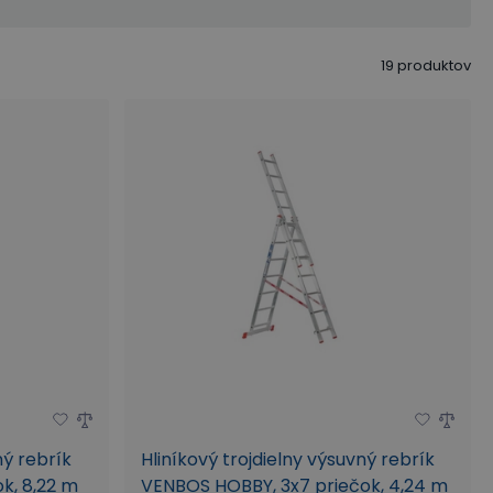
19
produktov
ný rebrík
Hliníkový trojdielny výsuvný rebrík
k, 8,22 m
VENBOS HOBBY, 3x7 priečok, 4,24 m