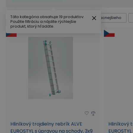
Táto kategória obsahuje 19 produktov.
Radenie produktov
Výchozí
Od najlacnejšieho
Použite filtráciu a nájdite rýchlejšie
produkt, ktorý hľadáte.
Hliníkový trojdielny rebrík ALVE
Hliníkový t
EUROSTYL s úpravou na schody, 3x9
EUROSTYL s