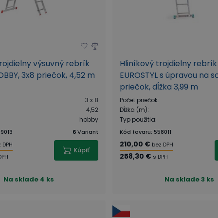
trojdielny výsuvný rebrík
Hliníkový trojdielny rebrí
BBY, 3x8 priečok, 4,52 m
EUROSTYL s úpravou na s
priečok, dĺžka 3,99 m
3 x 8
Počet priečok
:
4,52
Dĺžka (m)
:
hobby
Typ použitia
:
9013
6
Variant
Kód tovaru
:
558011
210,00 €
z DPH
bez DPH
Kúpiť
258,30 €
DPH
s DPH
Na sklade
4 ks
Na sklade
3 ks