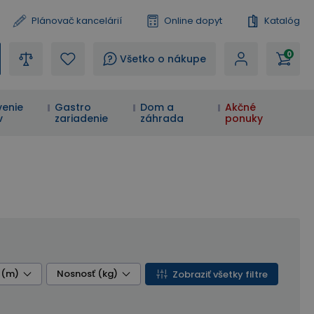
Plánovač kancelárií
Online dopyt
Katalóg
0
?
Všetko o nákupe
enie
Gastro
Dom a
Akčné
v
zariadenie
záhrada
ponuky
 (m)
Nosnosť (kg)
Zobraziť všetky filtre