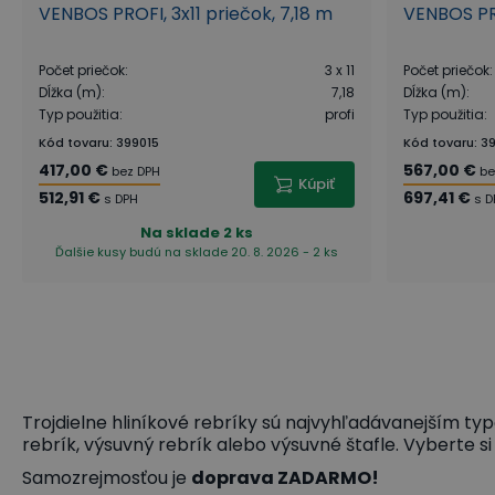
VENBOS PROFI, 3x11 priečok, 7,18 m
VENBOS PRO
Počet priečok
:
3 x 11
Počet priečok
:
Dĺžka (m)
:
7,18
Dĺžka (m)
:
Typ použitia
:
profi
Typ použitia
:
Kód tovaru
:
399015
Kód tovaru
:
39
417,00 €
567,00 €
bez DPH
be
Kúpiť
512,91 €
697,41 €
s DPH
s D
Na sklade
2 ks
Ďalšie kusy budú na sklade 20. 8. 2026 - 2 ks
Trojdielne hliníkové rebríky sú najvyhľadávanejším ty
rebrík, výsuvný rebrík alebo výsuvné štafle. Vyberte si
Samozrejmosťou je
doprava ZADARMO!