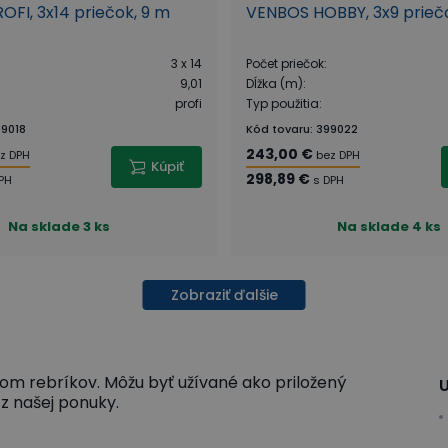
FI, 3x14 priečok, 9 m
VENBOS HOBBY, 3x9 priečo
3 x 14
Počet priečok
:
9,01
Dĺžka (m)
:
profi
Typ použitia
:
9018
Kód tovaru
:
399022
243,00 €
z DPH
bez DPH
Kúpiť
298,89 €
PH
s DPH
Na sklade
3 ks
Na sklade
4 ks
Zobraziť ďalšie
pom rebríkov. Môžu byť užívané ako priložený
U
 z našej ponuky.