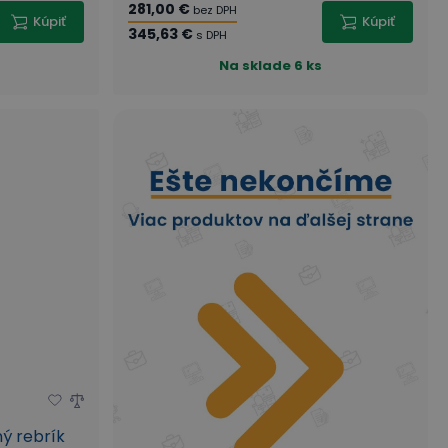
281,00 €
bez DPH
Kúpiť
Kúpiť
345,63 €
s DPH
Na sklade
6 ks
ný rebrík