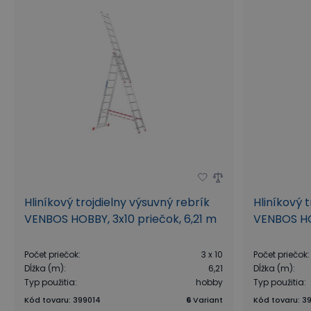
Hliníkový trojdielny výsuvný rebrík
Hliníkový 
VENBOS HOBBY, 3x10 priečok, 6,21 m
VENBOS HO
Počet priečok
:
3 x 10
Počet priečok
:
Dĺžka (m)
:
6,21
Dĺžka (m)
:
Typ použitia
:
hobby
Typ použitia
:
Kód tovaru
:
399014
6
Variant
Kód tovaru
:
39