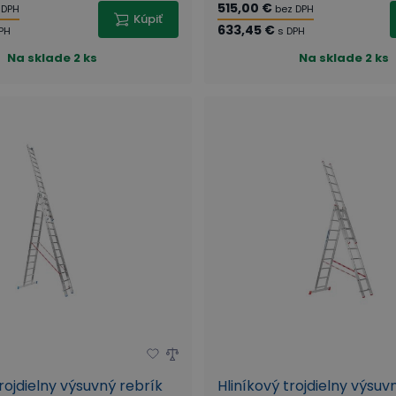
515,00 €
 DPH
bez DPH
Kúpiť
633,45 €
PH
s DPH
Na sklade
2 ks
Na sklade
2 ks
trojdielny výsuvný rebrík
Hliníkový trojdielny výsuv