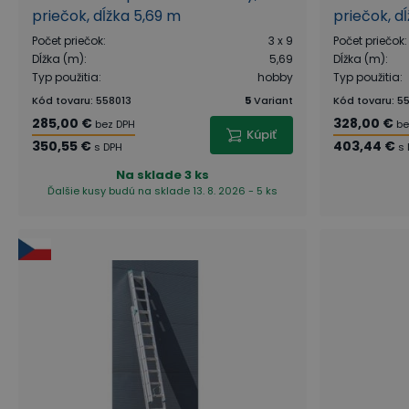
priečok, dĺžka 5,69 m
priečok, d
Počet priečok
:
3 x 9
Počet priečok
:
Dĺžka (m)
:
5,69
Dĺžka (m)
:
Typ použitia
:
hobby
Typ použitia
:
Kód tovaru
:
558013
5
Variant
Kód tovaru
:
55
285,00 €
328,00 €
bez DPH
be
Kúpiť
350,55 €
403,44 €
s DPH
s 
Na sklade
3 ks
Ďalšie kusy budú na sklade 13. 8. 2026 - 5 ks