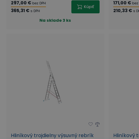
297,00 €
171,00 €
bez DPH
bez
Kúpiť
365,31 €
210,33 €
s DPH
s D
Na sklade
3 ks
Hliníkový trojdielny výsuvný rebrík
Hliníkový 