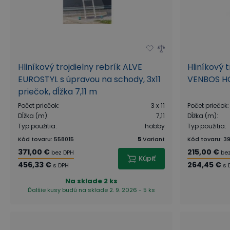
Hliníkový trojdielny rebrík ALVE
Hliníkový 
EUROSTYL s úpravou na schody, 3x11
VENBOS HO
priečok, dĺžka 7,11 m
Počet priečok
:
3 x 11
Počet priečok
:
Dĺžka (m)
:
7,11
Dĺžka (m)
:
Typ použitia
:
hobby
Typ použitia
:
Kód tovaru
:
558015
5
Variant
Kód tovaru
:
39
371,00 €
215,00 €
bez DPH
be
Kúpiť
456,33 €
264,45 €
s DPH
s 
Na sklade
2 ks
Ďalšie kusy budú na sklade 2. 9. 2026 - 5 ks