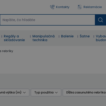
Kontakty
Reklamácie
Regály a
Manipulačná
Balenie
Šatne
Vybav
skladovanie
technika
budo
e rebríky
vná výška (m)
Typ použitia
Dĺžka zasunutého rebríka