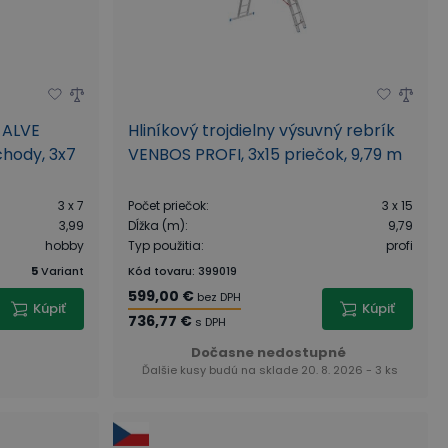
k ALVE
Hliníkový trojdielny výsuvný rebrík
chody, 3x7
VENBOS PROFI, 3x15 priečok, 9,79 m
3 x 7
Počet priečok
:
3 x 15
3,99
Dĺžka (m)
:
9,79
hobby
Typ použitia
:
profi
5
Variant
Kód tovaru
:
399019
599,00 €
bez DPH
Kúpiť
Kúpiť
736,77 €
s DPH
Dočasne nedostupné
Ďalšie kusy budú na sklade 20. 8. 2026 - 3 ks