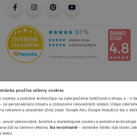
NAKUPOVANIE
stránka používa súbory cookies
 cookies a podobné technológie na zabezpečenie funkčnosti e-shopu a – s V
Všetko o nákupe
– na personalizáciu obsahu a zobrazenie relevantných reklám. Údaje zdieľam
SLUŽBY
Obchodné podmienky
na reklamné a analytické účely (napr. Google Ads, Google Analytics) iba s Vaš
Doprava a montáž
Naše katalógy
– povolí výkonnostné, funkčné a marketingové cookies a podobné technológie
Spôsoby platby
O FIRME
Reklamačný formulár
nia dát na cielenie reklamy.
Iba nevyhnutné
– odmietne všetko nad rámec zá
Záruky, servis a reklamácie
E-procurement
a webu.
O nás