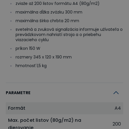
zviaže až 200 listov formátu A4 (80g/m2)
maximálna dĺžka zväzku 300 mm
maximálna šírka chrbta 20 mm
svetelná a zvuková signalizácia informuje užívateľa o
prevádzkovom nahriatí stroja a o priebehu
viazacieho cyklu
príkon 150 W
rozmery 345 x 120 x 190 mm
hmotnosť 1,5 kg
PARAMETRE
Formát
A4
Max. počet listov (80g/m2) na
200
dierovanie