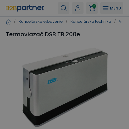
0
MENU
/
Kancelárske vybavenie
/
Kancelárska technika
/
Viaza
Termoviazač DSB TB 200e