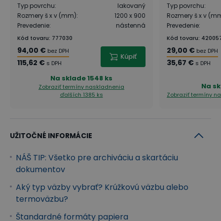
Typ povrchu
:
lakovaný
Typ povrchu
:
Rozmery š x v (mm)
:
1200 x 900
Rozmery š x v (m
Prevedenie
:
nástenná
Prevedenie
:
Kód tovaru
:
777030
Kód tovaru
:
42005
94,00 €
29,00 €
bez DPH
bez DPH
Kúpiť
115,62 €
35,67 €
s DPH
s DPH
Na sklade
1548 ks
Na sk
Zobraziť termíny naskladnenia
ďalších 1385 ks
Zobraziť termíny n
UŽITOČNÉ INFORMÁCIE
NÁŠ TIP: Všetko pre archiváciu a skartáciu
dokumentov
Aký typ väzby vybrať? Krúžkovú väzbu alebo
termoväzbu?
Štandardné formáty papiera