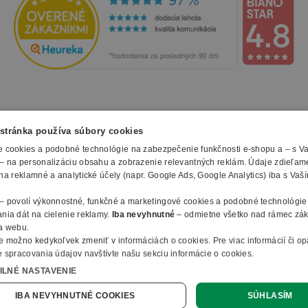
NAKUPOVANIE
stránka používa súbory cookies
 cookies a podobné technológie na zabezpečenie funkčnosti e-shopu a – s V
Všetko o nákupe
– na personalizáciu obsahu a zobrazenie relevantných reklám. Údaje zdieľam
SLUŽBY
Obchodné podmienky
na reklamné a analytické účely (napr. Google Ads, Google Analytics) iba s Vaš
Doprava a montáž
Naše katalógy
– povolí výkonnostné, funkčné a marketingové cookies a podobné technológie
Spôsoby platby
O FIRME
Reklamačný formulár
nia dát na cielenie reklamy.
Iba nevyhnutné
– odmietne všetko nad rámec zá
Záruky, servis a reklamácie
E-procurement
a webu.
O nás
Ochrana osobných údajov
e možno kedykoľvek zmeniť v
informáciách o cookies
.
Pre viac informácií či o
Vlastná výroba nábytku
Kontakty
 spracovania údajov navštívte našu sekciu informácie o cookies.
© 2010 - 2026 B2B Partner s.r.o. - Všetky práva vyhradené.
Informácie o cookies
Vyhlásenie o prístupnosti
Členstvo v organizáciach
ILNÉ NASTAVENIE
Profesionálny e-shop na mieru
Ako nakupovať
B2B Partner ČR
Online dopyt
IBA NEVYHNUTNÉ COOKIES
SÚHLASÍM
B2B Partner Poľsko