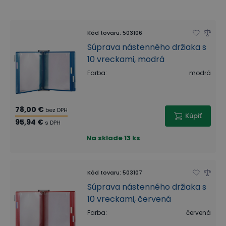
Kód tovaru
:
503106
Súprava nástenného držiaka s
10 vreckami, modrá
Farba
:
modrá
78,00 €
bez DPH
Kúpiť
95,94 €
s DPH
Na sklade
13 ks
Kód tovaru
:
503107
Súprava nástenného držiaka s
10 vreckami, červená
Farba
:
červená