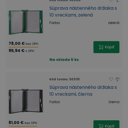
Súprava nástenného držiaka s
10 vreckami, zelená
Farba
:
zelená
78,00 €
bez DPH
Kúpiť
95,94 €
s DPH
Na sklade
5 ks
Kód tovaru
:
503110
Súprava nástenného držiaka s
10 vreckami, čierna
Farba
:
čierna
81,00 €
bez DPH
Kúpiť