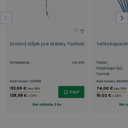
Stolový stĺpik pre držiaky Tarifold
Veľkokapacitn
Umiestenie
:
na stôl
Farba
:
Počet káps (ks)
:
Formát
:
Kód tovaru
:
503156
Kód tovaru
:
503120
113,00 €
74,00 €
bez DPH
bez DPH
Kúpiť
138,99 €
91,02 €
s DPH
s DPH
Na sklade
2 ks
Na 