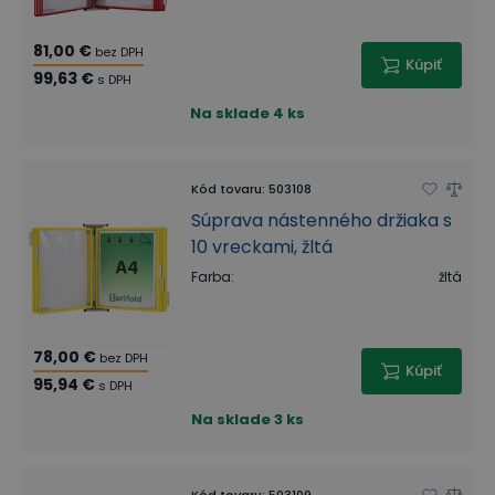
81,00 €
bez DPH
Kúpiť
99,63 €
s DPH
Na sklade
4 ks
Kód tovaru
:
503108
Súprava nástenného držiaka s
10 vreckami, žltá
Farba
:
žltá
78,00 €
bez DPH
Kúpiť
95,94 €
s DPH
Na sklade
3 ks
Kód tovaru
:
503109