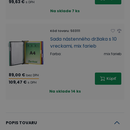
99,63 €
s DPH
Na sklade
7 ks
Kód tovaru
:
503111
Sada nástenného držiaka s 10
vreckami, mix farieb
Farba
:
mix farieb
89,00 €
bez DPH
Kúpiť
109,47 €
s DPH
Na sklade
14 ks
POPIS TOVARU