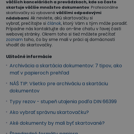
väčších kanceláriách a prevádzkach, kde sa často
skartuje väčšie množstvo dokumentov
. Profesionálne
skartovačky sú vybavené
väčšími odpadovými
Ak neviete, akú skartovačku si
nádobami
.
vybrať, prečítajte si
článok
, ktorý Vám s tým môže poradiť.
Prípadne nás kontaktujte do on-line chatu v ľavej časti
webovej stránky. Okrem toho si tiež môžete prečítať
zoznam
toho, čo by sme mali v práci aj domácnosti
vhodiť do skartovačky.
Užitočné informácie
Archivácia a skartácia dokumentov: 7 tipov, ako
mať v papieroch prehľad
NÁŠ TIP: Všetko pre archiváciu a skartáciu
dokumentov
Typy rezov - stupeň utajenia podľa DIN 66399
Ako vybrať správnu skartovačku?
Aké dokumenty by mali byť skartované?
Štandardné formáty papiera