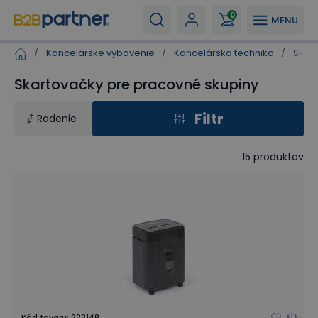
0
MENU
/
Kancelárske vybavenie
/
Kancelárska technika
/
Skart
Skartovačky pre pracovné skupiny
Filtr
Radenie
15
produktov
Kód tovaru
:
223148