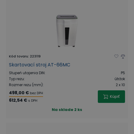
Kód tovaru
:
223119
Skartovací stroj AT-66MC
Stupeň utajenia DIN
:
P5
Typ rezu
:
útržok
Rozmer rezu (mm)
:
2 x 10
498,00 €
bez DPH
Kúpiť
612,54 €
s DPH
Na sklade
2 ks