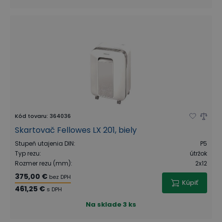
Kód tovaru
:
364036
Skartovač Fellowes LX 201, biely
Stupeň utajenia DIN
:
P5
Typ rezu
:
útržok
Rozmer rezu (mm)
:
2x12
375,00 €
bez DPH
Kúpiť
461,25 €
s DPH
Na sklade
3 ks