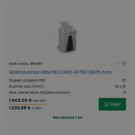
Kód tovaru
:
956081
Skartovačka HSM SECURIO AF150 1,9x15 mm
Stupeň utajenia DIN
:
P5
Rozmer rezu (mm)
:
1,9 x 15
Max. počet listov A4/jednorázovo
:
6
1 003,00 €
bez DPH
Kúpiť
1 233,69 €
s DPH
Na sklade
1 ks