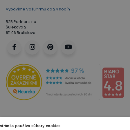
Vybavíme Vašu firmu do 24 hodín
B2B Partner s.r.o.
Šulekova 2
811 06 Bratislava
NAKUPOVANIE
stránka používa súbory cookies