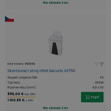
Na sklade
2 ks
Kód tovaru
:
956066
Skartovací stroj HSM Securio AF150
Stupeň utajenia DIN
:
P4
Typ rezu
:
útržok
Rozmer rezu (mm)
:
4,5 x 30
895,00 €
bez DPH
Kúpiť
1 100,85 €
s DPH
Na sklade
2 ks