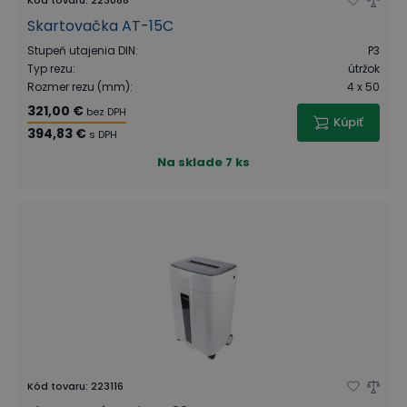
Kód tovaru
:
223088
Skartovačka AT-15C
Stupeň utajenia DIN
:
P3
Typ rezu
:
útržok
Rozmer rezu (mm)
:
4 x 50
321,00 €
bez DPH
Kúpiť
394,83 €
s DPH
Na sklade
7 ks
Kód tovaru
:
223116