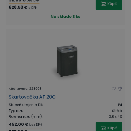
511,00 €
bez DPH
Kúpiť
628,53 €
s DPH
Na sklade
3 ks
Kód tovaru
:
223008
Skartovačka AT 20C
Stupeň utajenia DIN
:
P4
Typ rezu
:
útržok
Rozmer rezu (mm)
:
3,8 x 40
452,00 €
bez DPH
Kúpiť