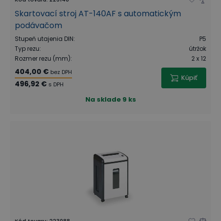
Skartovací stroj AT-140AF s automatickým
podávačom
Stupeň utajenia DIN
:
P5
Typ rezu
:
útržok
Rozmer rezu (mm)
:
2 x 12
404,00 €
bez DPH
Kúpiť
496,92 €
s DPH
Na sklade
9 ks