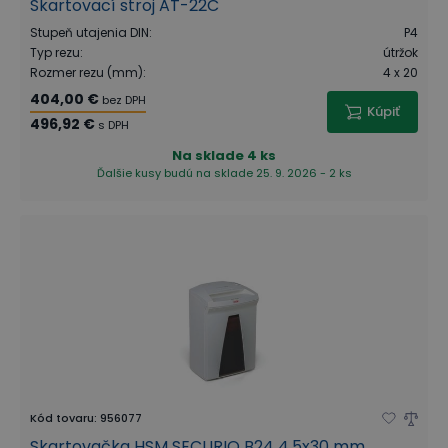
Skartovací stroj AT-22C
Stupeň utajenia DIN
:
P4
Typ rezu
:
útržok
Rozmer rezu (mm)
:
4 x 20
404,00 €
bez DPH
Kúpiť
496,92 €
s DPH
Na sklade
4 ks
Ďalšie kusy budú na sklade 25. 9. 2026 - 2 ks
Kód tovaru
:
956077
Skartovačka HSM SECURIO B24 4,5x30 mm