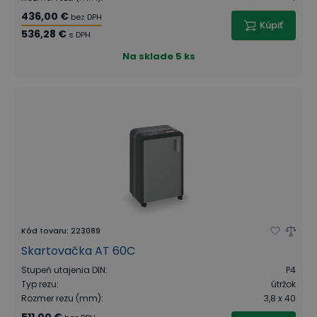
436,00 €
bez DPH
Kúpiť
536,28 €
s DPH
Na sklade
5 ks
Kód tovaru
:
223089
Skartovačka AT 60C
Stupeň utajenia DIN
:
P4
Typ rezu
:
útržok
Rozmer rezu (mm)
:
3,8 x 40