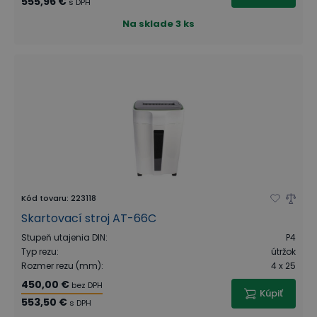
555,96 €
s DPH
Na sklade
3 ks
Kód tovaru
:
223118
Skartovací stroj AT-66C
Stupeň utajenia DIN
:
P4
Typ rezu
:
útržok
Rozmer rezu (mm)
:
4 x 25
450,00 €
bez DPH
Kúpiť
553,50 €
s DPH