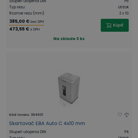
Stupeň utajenia DIN
:
P5
Typ rezu
:
útržok
Rozmer rezu (mm)
:
2 x 10
385,00 €
bez DPH
Kúpiť
473,55 €
s DPH
Na sklade
3 ks
Kód tovaru
:
364031
Skartovač EBA Auto C 4x10 mm
Stupeň utajenia DIN
:
P4
Typ rezu
:
útržok