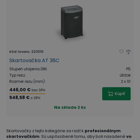
Kód tovaru
:
223010
Skartovačka AT 36C
Stupeň utajenia DIN
:
P5
Typ rezu
:
útržok
Rozmer rezu (mm)
:
2 x 10
446,00 €
bez DPH
Kúpiť
548,58 €
s DPH
Na sklade
2 ks
Skartovačky z tejto kategórie sa radí k
profesionálnym
skartovačkám
. Sú uspôsobené tomu, aby boli nasadené
vo