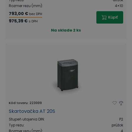
Rozmer rezu (mm)
:
4×10
793,00 €
bez DPH
Kúpiť
975,39 €
s DPH
Na sklade
2 ks
Kód tovaru
:
223009
Skartovačka AT 20S
Stupeň utajenia DIN
:
P2
Typ rezu
:
prúžok
Rozmer rezu (mm)
:
4