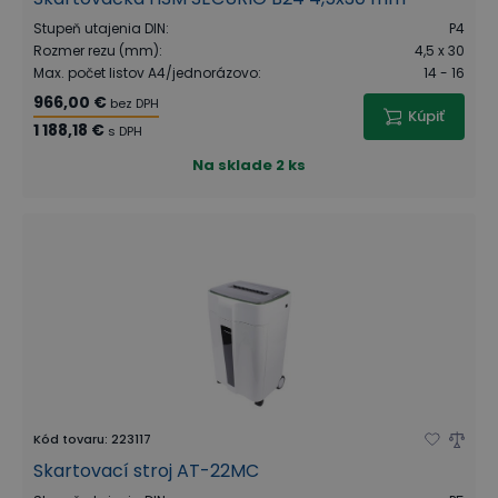
Stupeň utajenia DIN
:
P4
Rozmer rezu (mm)
:
4,5 x 30
Max. počet listov A4/jednorázovo
:
14 - 16
966,00 €
bez DPH
Kúpiť
1 188,18 €
s DPH
Na sklade
2 ks
Kód tovaru
:
223117
Skartovací stroj AT-22MC