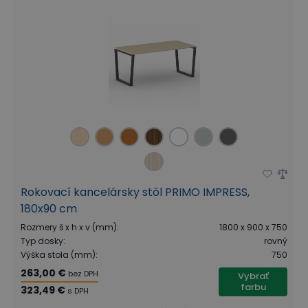
Rokovací kancelársky stôl PRIMO IMPRESS,
180x90 cm
Rozmery š x h x v (mm)
:
1800 x 900 x 750
Typ dosky
:
rovný
Výška stola (mm)
:
750
263,00 €
bez DPH
Vybrať
farbu
323,49 €
s DPH