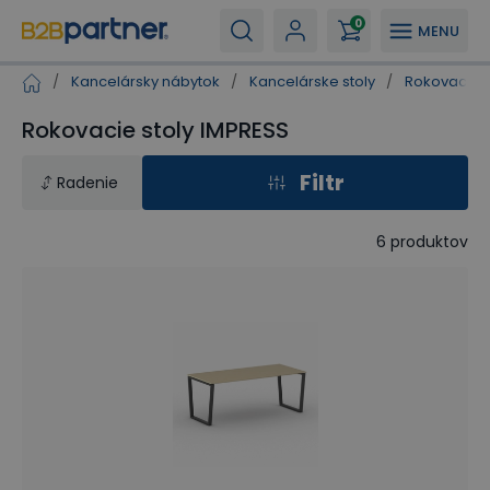
0
MENU
/
Kancelársky nábytok
/
Kancelárske stoly
/
Rokovacie s
Rokovacie stoly IMPRESS
Filtr
Radenie
6
produktov