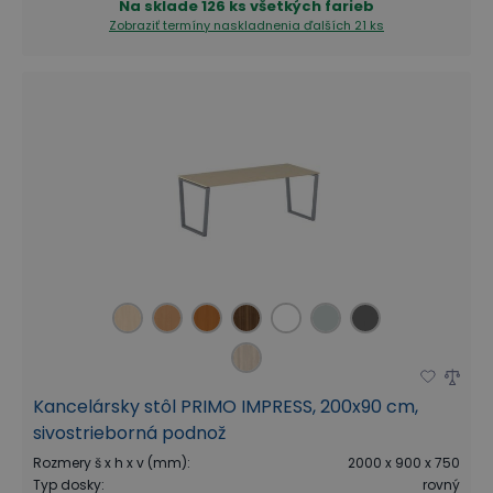
Na sklade
126 ks všetkých farieb
Zobraziť termíny naskladnenia
ďalších 21 ks
Kancelársky stôl PRIMO IMPRESS, 200x90 cm,
sivostrieborná podnož
Rozmery š x h x v (mm)
:
2000 x 900 x 750
Typ dosky
:
rovný