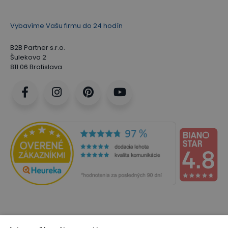
Vybavíme Vašu firmu do 24 hodín
B2B Partner s.r.o.
Šulekova 2
811 06 Bratislava