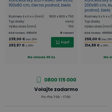
Kancelársky stôl PRIMO IMPRESS,
Kancelársky s
160x80 cm, čierna podnož, biela
200x90 cm, si
podnož, biela
Rozmery š x h x v (mm)
:
1600 x 800 x 750
Rozmery š x h x v
Typ dosky
:
rovný
Typ dosky
:
Výška stola (mm)
:
750
Výška stola (mm)
Kód tovaru
:
499414
8
Variant
Kód tovaru
:
499150
239,00 €
256,00 €
bez DPH
bez DP
Kúpiť
293,97 €
314,88 €
s DPH
s DPH
Na sklade
35 ks
Na s
0800 115 000
Volajte zadarmo
Po-Pia 7:00 - 17:00