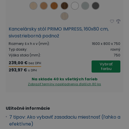
Kancelársky stôl PRIMO IMPRESS, 160x80 cm,
sivostrieborná podnož
Rozmery š x h x v (mm)
:
1600 x 800 x 750
Typ dosky
:
rovný
Výška stola (mm)
:
750
239,00 €
bez DPH
Vybrať
farbu
293,97 €
s DPH
Na sklade
40 ks všetkých farieb
Zobraziť termíny naskladnenia
ďalších 80 ks
Užitočné informácie
7 tipov: Ako vybaviť zasadaciu miestnosť (ľahko a
efektívne)