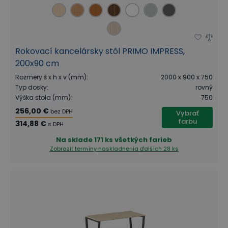
Rokovací kancelársky stôl PRIMO IMPRESS,
200x90 cm
Rozmery š x h x v (mm)
:
2000 x 900 x 750
Typ dosky
:
rovný
Výška stola (mm)
:
750
256,00 €
bez DPH
Vybrať
farbu
314,88 €
s DPH
Na sklade
171 ks všetkých farieb
Zobraziť termíny naskladnenia
ďalších 28 ks