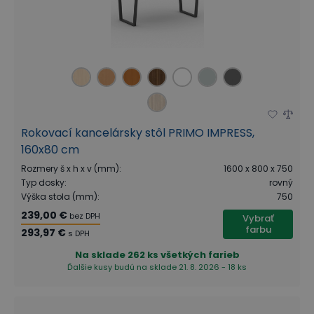
Rokovací kancelársky stôl PRIMO IMPRESS,
160x80 cm
Rozmery š x h x v (mm)
:
1600 x 800 x 750
Typ dosky
:
rovný
Výška stola (mm)
:
750
239,00 €
bez DPH
Vybrať
farbu
293,97 €
s DPH
Na sklade
262 ks všetkých farieb
Ďalšie kusy budú na sklade 21. 8. 2026 - 18 ks