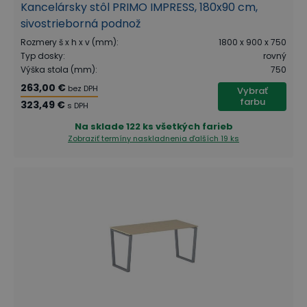
Kancelársky stôl PRIMO IMPRESS, 180x90 cm,
sivostrieborná podnož
Rozmery š x h x v (mm)
:
1800 x 900 x 750
Typ dosky
:
rovný
Výška stola (mm)
:
750
263,00 €
bez DPH
Vybrať
farbu
323,49 €
s DPH
Na sklade
122 ks všetkých farieb
Zobraziť termíny naskladnenia
ďalších 19 ks