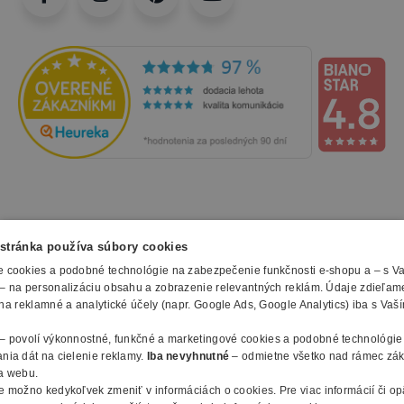
NAKUPOVANIE
stránka používa súbory cookies
Všetko o nákupe
 cookies a podobné technológie na zabezpečenie funkčnosti e-shopu a – s V
SLUŽBY
– na personalizáciu obsahu a zobrazenie relevantných reklám. Údaje zdieľam
Obchodné podmienky
na reklamné a analytické účely (napr. Google Ads, Google Analytics) iba s Vaš
Doprava a montáž
Naše katalógy
Spôsoby platby
O FIRME
– povolí výkonnostné, funkčné a marketingové cookies a podobné technológie
Reklamačný formulár
nia dát na cielenie reklamy.
Iba nevyhnutné
– odmietne všetko nad rámec zá
Záruky, servis a reklamácie
E-procurement
O nás
a webu.
Ochrana osobných údajov
Vlastná výroba nábytku
Kontakty
e možno kedykoľvek zmeniť v
informáciách o cookies
.
Pre viac informácií či o