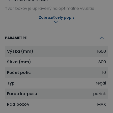
farba boxov modrá
Tvar boxov je upravený na optimálne využitie
skladovacieho priestoru, vďaka týmto boxom
Zobraziť celý popis
ušetríte až 20 % skladovacieho priestoru.
PARAMETRE
Výška (mm)
1600
Šírka (mm)
800
Počet políc
10
Typ
regál
Farba korpusu
pozink
Rad boxov
MAX