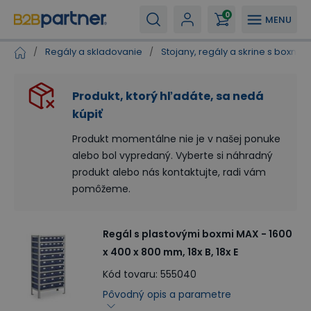
0
MENU
/
Regály a skladovanie
/
Stojany, regály a skrine s boxmi
Produkt, ktorý hľadáte, sa nedá
kúpiť
Produkt momentálne nie je v našej ponuke
alebo bol vypredaný. Vyberte si náhradný
produkt alebo nás kontaktujte, radi vám
pomôžeme.
Regál s plastovými boxmi MAX - 1600
x 400 x 800 mm, 18x B, 18x E
Kód tovaru
:
555040
Pôvodný opis a parametre