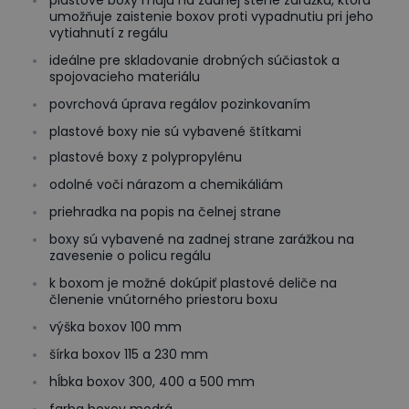
plastové boxy majú na zadnej stene zarážku, ktorá
umožňuje zaistenie boxov proti vypadnutiu pri jeho
vytiahnutí z regálu
ideálne pre skladovanie drobných súčiastok a
spojovacieho materiálu
povrchová úprava regálov pozinkovaním
plastové boxy nie sú vybavené štítkami
plastové boxy z polypropylénu
odolné voči nárazom a chemikáliám
priehradka na popis na čelnej strane
boxy sú vybavené na zadnej strane zarážkou na
zavesenie o policu regálu
k boxom je možné dokúpiť plastové deliče na
členenie vnútorného priestoru boxu
výška boxov 100 mm
šírka boxov 115 a 230 mm
hĺbka boxov 300, 400 a 500 mm