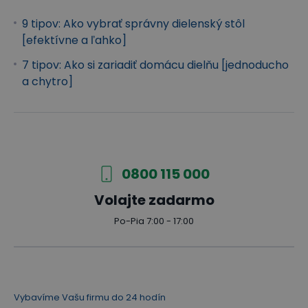
9 tipov: Ako vybrať správny dielenský stôl
[efektívne a ľahko]
7 tipov: Ako si zariadiť domácu dielňu [jednoducho
a chytro]
0800 115 000
Volajte zadarmo
Po-Pia 7:00 - 17:00
Vybavíme Vašu firmu do 24 hodín