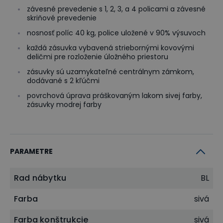
závesné prevedenie s 1, 2, 3, a 4 policami a závesné
skriňové prevedenie
nosnosť políc 40 kg, police uložené v 90% výsuvoch
každá zásuvka vybavená striebornými kovovými
deličmi pre rozloženie úložného priestoru
zásuvky sú uzamykateľné centrálnym zámkom,
dodávané s 2 kľúčmi
povrchová úprava práškovaným lakom sivej farby,
zásuvky modrej farby
PARAMETRE
Rad nábytku
BL
Farba
sivá
Farba konštrukcie
sivá