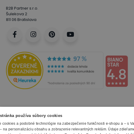
B2B Partner s.r.o.
Šulekova 2
811 06 Bratislava
NAKUPOVANIE
stránka používa súbory cookies
 cookies a podobné technológie na zabezpečenie funkčnosti e-shopu a – s V
Všetko o nákupe
– na personalizáciu obsahu a zobrazenie relevantných reklám. Údaje zdieľam
SLUŽBY
Obchodné podmienky