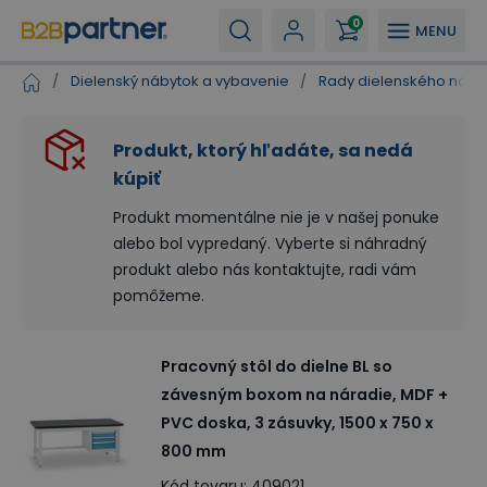
0
MENU
/
Dielenský nábytok a vybavenie
/
Rady dielenského náby
Produkt, ktorý hľadáte, sa nedá
kúpiť
Produkt momentálne nie je v našej ponuke
alebo bol vypredaný. Vyberte si náhradný
produkt alebo nás kontaktujte, radi vám
pomôžeme.
Pracovný stôl do dielne BL so
závesným boxom na náradie, MDF +
PVC doska, 3 zásuvky, 1500 x 750 x
800 mm
Kód tovaru
:
409021