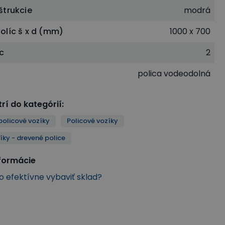
štrukcie
modrá
olíc š x d (mm)
1000 x 700
íc
2
polica vodeodolná
rí do kategórií
:
policové vozíky
Policové vozíky
íky - drevené police
nformácie
ko efektívne vybaviť sklad?