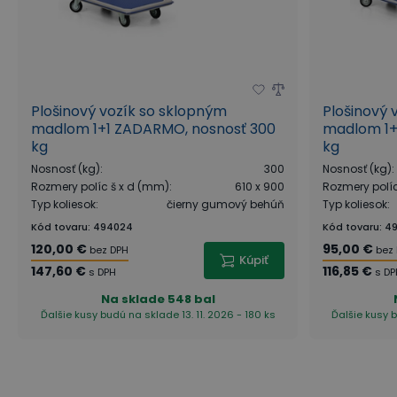
Plošinový vozík so sklopným
Plošinový 
madlom 1+1 ZADARMO, nosnosť 300
madlom 1+
kg
kg
Nosnosť (kg)
:
300
Nosnosť (kg)
:
Rozmery políc š x d (mm)
:
610 x 900
Rozmery polí
Typ koliesok
:
čierny gumový behúň
Typ koliesok
:
Kód tovaru
:
494024
Kód tovaru
:
4
120,00 €
95,00 €
bez DPH
bez
Kúpiť
147,60 €
116,85 €
s DPH
s D
Na sklade
548 bal
Ďalšie kusy budú na sklade 13. 11. 2026 - 180 ks
Ďalšie kusy b