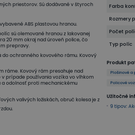
bných priestorov. Sú dodávané v štyroch
Farba kon
Rozmery p
ú vybavené ABS plastovou hranou.
Počet pol
 políc sú olemované hranou z lakovanej
ra 20 mm okraj nad úroveň police, čo
Typ políc
om prepravy.
ená do ochranného kovového rámu. Kovový
Produkt pat
om ráme. Kovový rám presahuje nad
Plošinové a 
né v prípade používania vozíka vo vlhkom
lu a odolnosť proti mechanickému
Policové voz
Užitočné i
ových valivých ložiskách, obruč kolesa je z
9 tipov: A
rzdou.
vozíky - drevené police