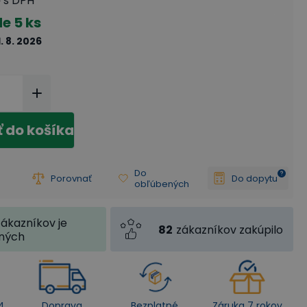
s DPH
de
5 ks
1. 8. 2026
ť do košíka
Do
Porovnať
Do dopytu
obľúbených
zákazníkov je
82
zákazníkov zakúpilo
jných
4
Doprava
Bezplatné
Záruka 7 rokov