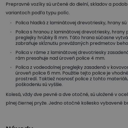
Prepravné vozíky sú určené do dielní, skladov a podo
variantoch podľa typu políc.
Polica hladká z laminátovej drevotriesky, hrany s
Polica s hranou z laminátovej drevotriesky, hrany
preglejky hrúbky 8 mm. Táto hrana súčasne vytvá
zabraňuje skĺznutiu prevážaných predmetov beh
Polica v ráme z laminátovej drevotriesky zasad
rám presahuje nad úroveň police 4 mm.
Polica z vodeodolnej preglejky zasadená v kovov
úroveň police 6 mm. Použitie tejto police je vhod
prostredí. Taktiež nosnosť police z tohto materiá
poškodeniu sú vyššie.
Kolesá, vždy dve pevné a dve otočné, sú uložené v oceľ
plnej čiernej pryže. Jedno otočné koliesko vybavené b
Plošinové a policové vozíky
Policové vozíky
Policové 