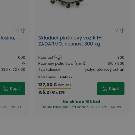
lošina,
Skladací plošinový vozík 1+1
ZADARMO, nosnosť 300 kg
600
Nosnosť (kg)
:
300
PP
Rozmery políc š x d (mm)
:
610 x 900
230 x 172 x 60
Typ koliesok
:
polyuretánový behúň
Kód tovaru
:
494022
127,00 €
bez DPH
Kúpiť
Kúpiť
156,21 €
s DPH
s
Na sklade
193 bal
2026 - 210 ks
Ďalšie kusy budú na sklade 13. 11. 2026 - 145 ks