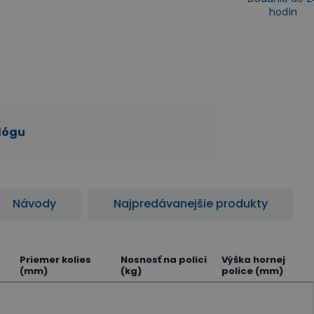
hodín
alógu
Návody
Najpredávanejšie produkty
Priemer kolies
Nosnosť na polici
Výška hornej
(mm)
(kg)
police (mm)