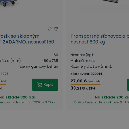
vozík so sklopným
Transportná sťahovacia p
1 ZADARMO, nosnosť 150
nosnosť 600 kg
150
Nosnosť (kg)
:
c š x d (mm)
:
480 x 735
Materiál kolies
:
čierny gumový behúň
Rozmery d x š x v (mm)
:
94023
Kód tovaru
:
920014
27,00 €
 DPH
bez DPH
Kúpiť
33,21 €
PH
s DPH
Na sklade
320 bal
Na sklade
230 k
udú na sklade 13. 11. 2026 - 370 ks
Ďalšie kusy budú na sklade 3. 11. 