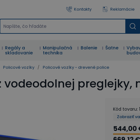
Kontakty
Reklamácie
Regály a
Manipulačná
Balenie
Šatne
Vybav
skladovanie
technika
budo
Policové vozíky
/
Policové vozíky - drevené police
 z vodeodolnej preglejky,
Kód tovaru
:
Zobraziť v
544,00 
669,12 