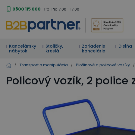
0800 115 000
Po-Pia 7:00 - 17:00
Kancelársky
Stoličky,
Zariadenie
Dielňa
nábytok
kreslá
kancelárie
/
Transport a manipulácia
/
Plošinové a policové vozíky
/
Policový vozík, 2 police