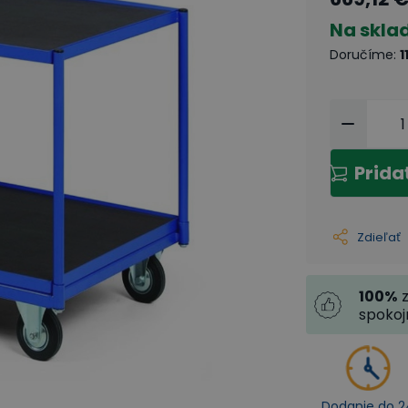
Na skla
Doručíme
:
1
Prida
Zdieľať
100
%
spoko
Dodanie do 2