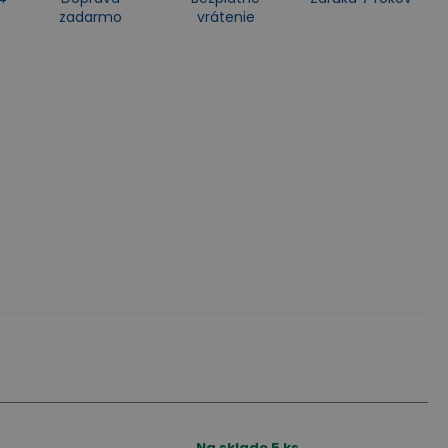
zadarmo
vrátenie
Na sklade
5
ks