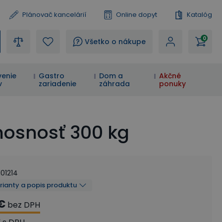
Plánovač kancelárií
Online dopyt
Katalóg
0
?
Všetko o nákupe
enie
Gastro
Dom a
Akčné
v
zariadenie
záhrada
ponuky
 nosnosť 300 kg
101214
arianty a popis produktu
€
bez DPH
€