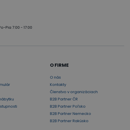
Po-Pia 7:00 - 17:00
O FIRME
O nás
mulár
Kontakty
Členstvo v organizáciach
nábytku
B2B Partner ČR
ístupnosti
B2B Partner Poľsko
B2B Partner Nemecko
B2B Partner Rakúsko