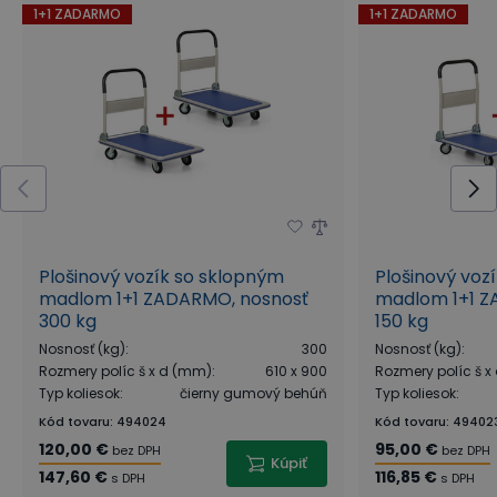
1+1 ZADARMO
1+1 ZADARMO
Plošinový vozík so sklopným
Plošinový voz
madlom 1+1 ZADARMO, nosnosť
madlom 1+1 Z
300 kg
150 kg
Nosnosť (kg)
:
300
Nosnosť (kg)
:
Rozmery políc š x d (mm)
:
610 x 900
Rozmery políc š 
Typ koliesok
:
čierny gumový behúň
Typ koliesok
:
Kód tovaru
:
494024
Kód tovaru
:
49402
120,00 €
95,00 €
bez DPH
bez DPH
Kúpiť
147,60 €
116,85 €
s DPH
s DPH