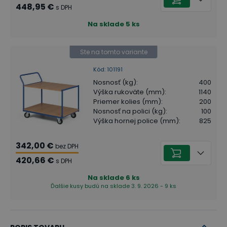
448,95 €
s DPH
Na sklade
5
ks
Ste na tomto variante
Kód
:
101191
Nosnosť (kg)
:
400
Výška rukoväte (mm)
:
1140
Priemer kolies (mm)
:
200
Nosnosť na polici (kg)
:
100
Výška hornej police (mm)
:
825
342,00 €
bez DPH
420,66 €
s DPH
Na sklade
6
ks
Ďalšie kusy budú na sklade 3. 9. 2026 - 9 ks