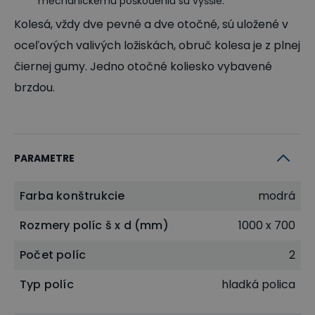
mechanickému poškodeniu sú vyššie.
Kolesá, vždy dve pevné a dve otočné, sú uložené v
oceľových valivých ložiskách, obruč kolesa je z plnej
čiernej gumy. Jedno otočné koliesko vybavené
brzdou.
PARAMETRE
Farba konštrukcie
modrá
Rozmery políc š x d (mm)
1000 x 700
Počet políc
2
Typ políc
hladká polica