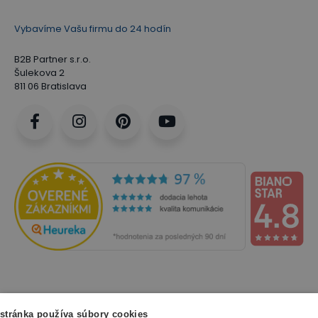
Vybavíme Vašu firmu do 24 hodín
B2B Partner s.r.o.
Šulekova 2
811 06 Bratislava
NAKUPOVANIE
stránka používa súbory cookies