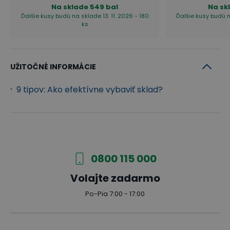
Na sklade
549 bal
Na sk
Ďalšie kusy budú na sklade 13. 11. 2026 - 180
Ďalšie kusy budú n
ks
UŽITOČNÉ INFORMÁCIE
9 tipov: Ako efektívne vybaviť sklad?
0800 115 000
Volajte zadarmo
Po-Pia 7:00 - 17:00