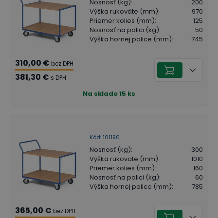
Nosnosť (kg)
:
200
Výška rukoväte (mm)
:
970
Priemer kolies (mm)
:
125
Nosnosť na polici (kg)
:
50
Výška hornej police (mm)
:
745
310,00 €
bez DPH
381,30 €
s DPH
Na sklade
15
ks
Kód
:
101190
Nosnosť (kg)
:
300
Výška rukoväte (mm)
:
1010
Priemer kolies (mm)
:
160
Nosnosť na polici (kg)
:
60
Výška hornej police (mm)
:
785
365,00 €
bez DPH