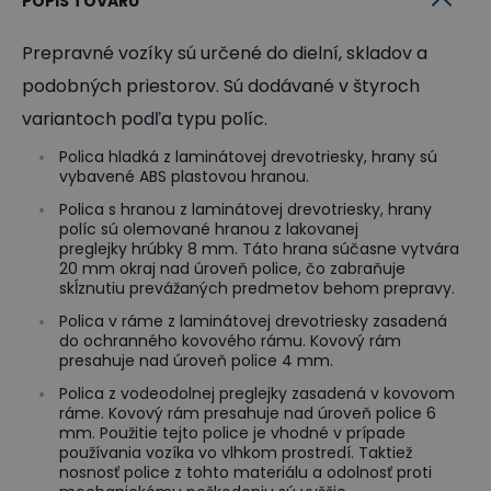
POPIS TOVARU
Prepravné vozíky sú určené do dielní, skladov a
podobných priestorov. Sú dodávané v štyroch
variantoch podľa typu políc.
Polica hladká z laminátovej drevotriesky, hrany sú
vybavené ABS plastovou hranou.
Polica s hranou z laminátovej drevotriesky, hrany
políc sú olemované hranou z lakovanej
preglejky hrúbky 8 mm. Táto hrana súčasne vytvára
20 mm okraj nad úroveň police, čo zabraňuje
skĺznutiu prevážaných predmetov behom prepravy.
Polica v ráme z laminátovej drevotriesky zasadená
do ochranného kovového rámu. Kovový rám
presahuje nad úroveň police 4 mm.
Polica z vodeodolnej preglejky zasadená v kovovom
ráme. Kovový rám presahuje nad úroveň police 6
mm. Použitie tejto police je vhodné v prípade
používania vozíka vo vlhkom prostredí. Taktiež
nosnosť police z tohto materiálu a odolnosť proti