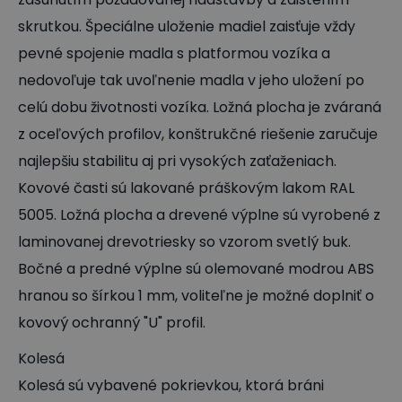
skrutkou. Špeciálne uloženie madiel zaisťuje vždy
pevné spojenie madla s platformou vozíka a
nedovoľuje tak uvoľnenie madla v jeho uložení po
celú dobu životnosti vozíka. Ložná plocha je zváraná
z oceľových profilov, konštrukčné riešenie zaručuje
najlepšiu stabilitu aj pri vysokých zaťaženiach.
Kovové časti sú lakované práškovým lakom RAL
5005. Ložná plocha a drevené výplne sú vyrobené z
laminovanej drevotriesky so vzorom svetlý buk.
Bočné a predné výplne sú olemované modrou ABS
hranou so šírkou 1 mm, voliteľne je možné doplniť o
kovový ochranný "U" profil.
Kolesá
Kolesá sú vybavené pokrievkou, ktorá bráni