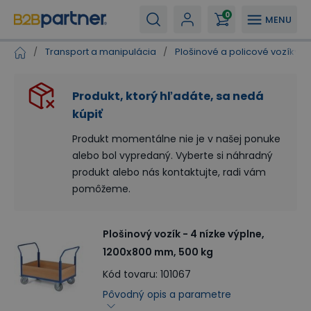
0
MENU
/
Transport a manipulácia
/
Plošinové a policové vozíky
/
Produkt, ktorý hľadáte, sa nedá
kúpiť
Produkt momentálne nie je v našej ponuke
alebo bol vypredaný. Vyberte si náhradný
produkt alebo nás kontaktujte, radi vám
pomôžeme.
Plošinový vozík - 4 nízke výplne,
1200x800 mm, 500 kg
Kód tovaru
:
101067
Pôvodný opis a parametre