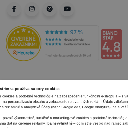
NAKUPOVANIE
stránka používa súbory cookies
Všetko o nákupe
 cookies a podobné technológie na zabezpečenie funkčnosti e-shopu a – s V
– na personalizáciu obsahu a zobrazenie relevantných reklám. Údaje zdieľam
SLUŽBY
Obchodné podmienky
na reklamné a analytické účely (napr. Google Ads, Google Analytics) iba s Vaš
Doprava a montáž
Naše katalógy
Spôsoby platby
O FIRME
– povolí výkonnostné, funkčné a marketingové cookies a podobné technológie
Reklamačný formulár
nia dát na cielenie reklamy.
Iba nevyhnutné
– odmietne všetko nad rámec zá
Záruky, servis a reklamácie
E-procurement