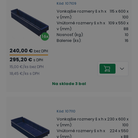
Kód
:
107109
Vonkajšie rozmery š x h x
115 x 600 x
v (mm)
:
100
Vnútorné rozmery š x h x
109 x 550 x
v (mm)
:
88
Nosnosť (kg)
:
10
Balenie (ks)
:
16
240,00 €
bez DPH
295,20 €
s DPH
15,00 €
/
ks
bez DPH
18,45 €
/
ks
s DPH
Na sklade
3
bal
Kód
:
107110
Vonkajšie rozmery š x h x
230 x 600 x
v (mm)
:
100
Vnútorné rozmery š x h x
224 x 550
v (mm)
:
x 88