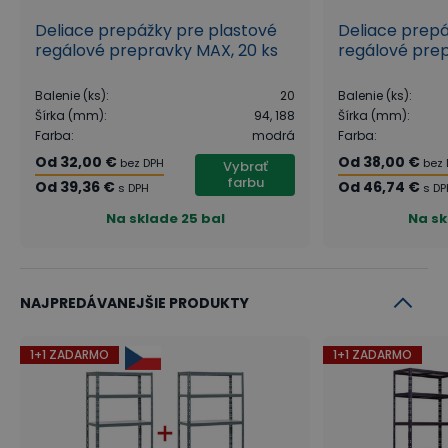
Deliace prepážky pre plastové
Deliace prepá
regálové prepravky MAX, 20 ks
regálové prep
Balenie (ks)
:
20
Balenie (ks)
:
Šírka (mm)
:
94, 188
Šírka (mm)
:
Farba
:
modrá
Farba
:
Od
32,00 €
Od
38,00 €
bez DPH
bez
Vybrať
farbu
Od
39,36 €
Od
46,74 €
s DPH
s DP
Na sklade
25 bal
Na sk
NAJPREDÁVANEJŠIE PRODUKTY
1+1 ZADARMO
1+1 ZADARMO