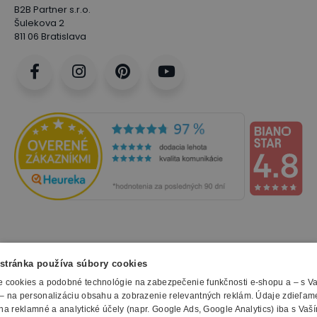
B2B Partner s.r.o.
Šulekova 2
811 06 Bratislava
NAKUPOVANIE
stránka používa súbory cookies
 cookies a podobné technológie na zabezpečenie funkčnosti e-shopu a – s V
Všetko o nákupe
– na personalizáciu obsahu a zobrazenie relevantných reklám. Údaje zdieľam
SLUŽBY
Obchodné podmienky
na reklamné a analytické účely (napr. Google Ads, Google Analytics) iba s Vaš