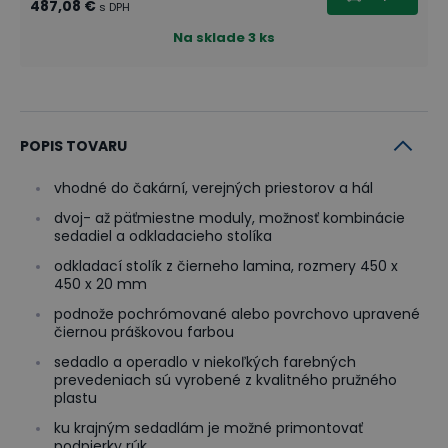
487,08 €
s DPH
Na sklade
3 ks
POPIS TOVARU
vhodné do čakární, verejných priestorov a hál
dvoj- až päťmiestne moduly, možnosť kombinácie
sedadiel a odkladacieho stolíka
odkladací stolík z čierneho lamina, rozmery 450 x
450 x 20 mm
podnože pochrómované alebo povrchovo upravené
čiernou práškovou farbou
sedadlo a operadlo v niekoľkých farebných
prevedeniach sú vyrobené z kvalitného pružného
plastu
ku krajným sedadlám je možné primontovať
podpierky rúk