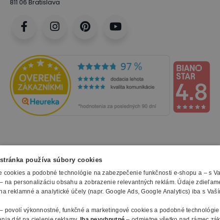
811 06 Bratislava
NAKUPOVANIE
stránka používa súbory cookies
 cookies a podobné technológie na zabezpečenie funkčnosti e-shopu a – s V
Všetko o nákupe
– na personalizáciu obsahu a zobrazenie relevantných reklám. Údaje zdieľam
SLUŽBY
Obchodné podmienky
na reklamné a analytické účely (napr. Google Ads, Google Analytics) iba s Vaš
Doprava a montáž
Naše katalógy
– povolí výkonnostné, funkčné a marketingové cookies a podobné technológie
Spôsoby platby
O FIRME
Reklamačný formulár
nia dát na cielenie reklamy.
Iba nevyhnutné
– odmietne všetko nad rámec zá