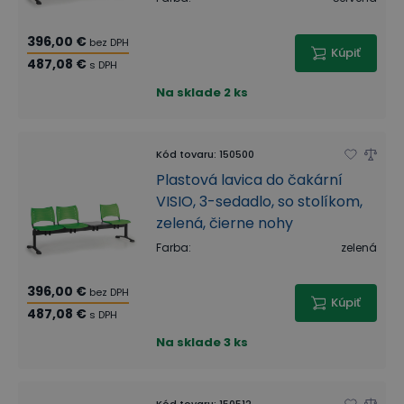
396,00 €
bez DPH
Kúpiť
487,08 €
s DPH
Na sklade
2 ks
Kód tovaru
:
150500
Plastová lavica do čakární
VISIO, 3-sedadlo, so stolíkom,
zelená, čierne nohy
Farba
:
zelená
396,00 €
bez DPH
Kúpiť
487,08 €
s DPH
Na sklade
3 ks
Kód tovaru
:
150512