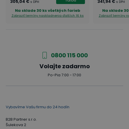
farbu
305,04 €
341,94 €
s DPH
s DPH
Na sklade
30 ks všetkých farieb
Na sklade
30
Zobraziť termíny naskladnenia
ďalších 16 ks
Zobraziť termíny 
0800 115 000
Volajte zadarmo
Po-Pia 7:00 - 17:00
Vybavíme Vašu firmu do 24 hodín
B2B Partner s.r.o.
Šulekova 2