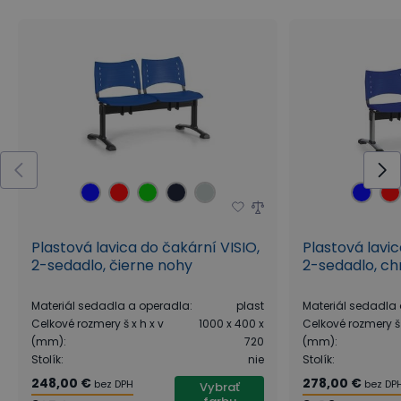
Plastová lavica do čakární VISIO,
Plastová lavic
2-sedadlo, čierne nohy
2-sedadlo, c
Materiál sedadla a operadla
:
plast
Materiál sedadla
Celkové rozmery š x h x v
1000 x 400 x
Celkové rozmery š 
(mm)
:
720
(mm)
:
Stolík
:
nie
Stolík
:
248,00 €
278,00 €
bez DPH
bez DP
Vybrať