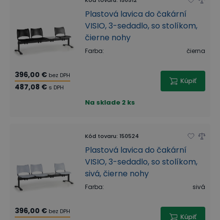
Plastová lavica do čakární
VISIO, 3-sedadlo, so stolíkom,
čierne nohy
Farba
:
čierna
396,00 €
bez DPH
Kúpiť
487,08 €
s DPH
Na sklade
2 ks
Kód tovaru
:
150524
Plastová lavica do čakární
VISIO, 3-sedadlo, so stolíkom,
sivá, čierne nohy
Farba
:
sivá
396,00 €
bez DPH
Kúpiť