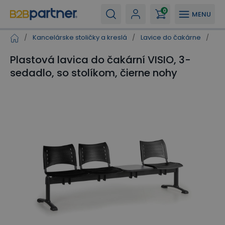
0
MENU
/
Kancelárske stoličky a kreslá
/
Lavice do čakárne
/
Pla
Plastová lavica do čakární VISIO, 3-
sedadlo, so stolíkom, čierne nohy