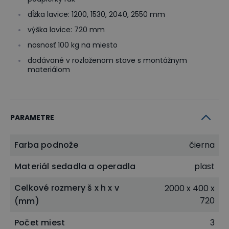
dĺžka lavice: 1200, 1530, 2040, 2550 mm
výška lavice: 720 mm
nosnosť 100 kg na miesto
dodávané v rozloženom stave s montážnym
materiálom
PARAMETRE
Farba podnože
čierna
Materiál sedadla a operadla
plast
Celkové rozmery š x h x v
2000 x 400 x
720
(mm)
Počet miest
3