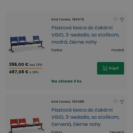
Kód tovaru
:
150476
Plastová lavica do čakární
VISIO, 3-sedadlo, so stolíkom,
modrá, čierne nohy
Farba
:
modrá
396,00 €
bez DPH
Kúpiť
487,08 €
s DPH
Na sklade
3 ks
Kód tovaru
:
150488
Plastová lavica do čakární
VISIO, 3-sedadlo, so stolíkom,
červená, čierne nohy
Farba
:
červená