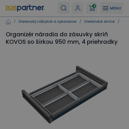
0
MENU
/
Dielenský nábytok a vybavenie
/
Dielenské skrine
/
Vyb
Organizér náradia do zásuvky skríň
KOVOS so šírkou 950 mm, 4 priehradky