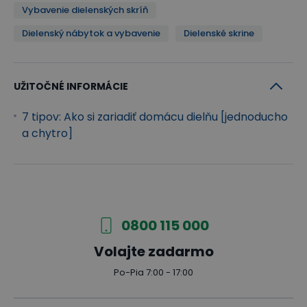
Vybavenie dielenských skríň
Dielenský nábytok a vybavenie
Dielenské skrine
UŽITOČNÉ INFORMÁCIE
7 tipov: Ako si zariadiť domácu dielňu [jednoducho
a chytro]
0800 115 000
Volajte zadarmo
Po-Pia 7:00 - 17:00