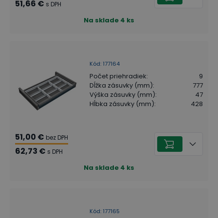
51,66 €
s DPH
Na sklade
4
ks
Kód
:
177164
Počet priehradiek
:
9
Dĺžka zásuvky (mm)
:
777
Výška zásuvky (mm)
:
47
Hĺbka zásuvky (mm)
:
428
51,00 €
bez DPH
62,73 €
s DPH
Na sklade
4
ks
Kód
:
177165