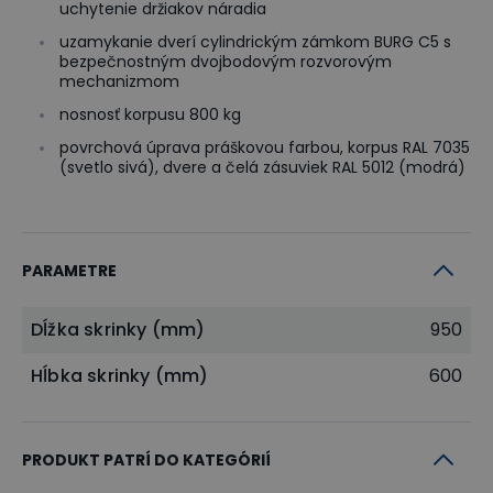
uchytenie držiakov náradia
uzamykanie dverí cylindrickým zámkom BURG C5 s
bezpečnostným dvojbodovým rozvorovým
mechanizmom
nosnosť korpusu 800 kg
povrchová úprava práškovou farbou, korpus RAL 7035
(svetlo sivá), dvere a čelá zásuviek RAL 5012 (modrá)
PARAMETRE
Dĺžka skrinky (mm)
950
Hĺbka skrinky (mm)
600
PRODUKT PATRÍ DO KATEGÓRIÍ