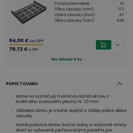
Počet priehradiek
:
12
Dĺžka zásuvky (mm)
:
777
Výška zásuvky (mm)
:
47
Hĺbka zásuvky (mm)
:
428
64,00 €
bez DPH
78,72 €
s DPH
Na sklade
6
ks
POPIS TOVARU
skrine sa vyznačujú masívnou konštrukciou z
kvalitného oceľového plechu hr. 1,0 mm
základnú skriňu je možné doplniť o ďalšie police alebo
zásuvky
horná polovica skrine, bočné steny a vnútorné strany
dverí sú vybavené perforovanými panelmi pre