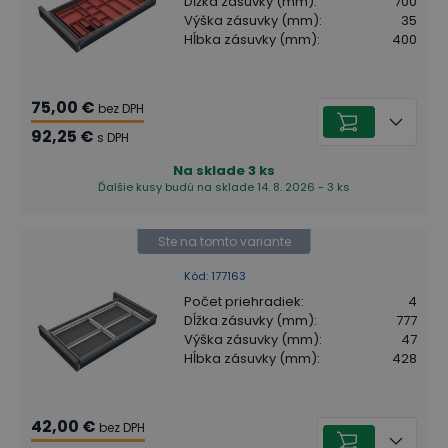
Dĺžka zásuvky (mm)
:
700
Výška zásuvky (mm)
:
35
Hĺbka zásuvky (mm)
:
400
75,00 €
bez DPH
92,25 €
s DPH
Na sklade
3
ks
Ďalšie kusy budú na sklade 14. 8. 2026 - 3 ks
Ste na tomto variante
Kód
:
177163
Počet priehradiek
:
4
Dĺžka zásuvky (mm)
:
777
Výška zásuvky (mm)
:
47
Hĺbka zásuvky (mm)
:
428
42,00 €
bez DPH