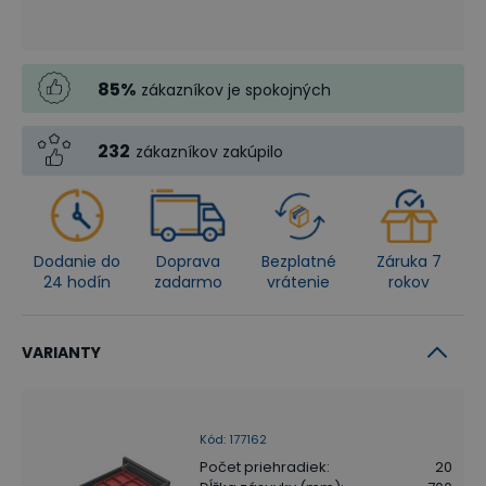
85
%
zákazníkov je spokojných
232
zákazníkov zakúpilo
Dodanie do
Doprava
Bezplatné
Záruka 7
24 hodín
zadarmo
vrátenie
rokov
VARIANTY
Kód
:
177162
Počet priehradiek
:
20