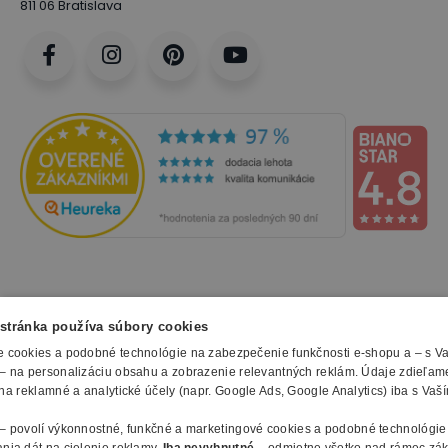
811 06 Bratislava
NAKUPOVANIE
stránka používa súbory cookies
 cookies a podobné technológie na zabezpečenie funkčnosti e-shopu a – s V
Všetko o nákupe
– na personalizáciu obsahu a zobrazenie relevantných reklám. Údaje zdieľam
SLUŽBY
Obchodné podmienky
na reklamné a analytické účely (napr. Google Ads, Google Analytics) iba s Vaš
Doprava a montáž
Naše katalógy
– povolí výkonnostné, funkčné a marketingové cookies a podobné technológie
Spôsoby platby
O FIRME
Reklamačný formulár