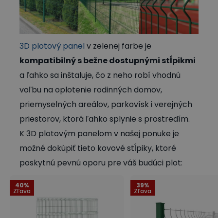
3D plotový panel
v zelenej farbe je
kompatibilný s bežne dostupnými stĺpikmi
a ľahko sa inštaluje, čo z neho robí vhodnú
voľbu na oplotenie rodinných domov,
priemyselných areálov, parkovísk i verejných
priestorov, ktorá ľahko splynie s prostredím.
K 3D plotovým panelom v našej ponuke je
možné dokúpiť tieto kovové stĺpiky, ktoré
poskytnú pevnú oporu pre váš budúci plot:
40%
39%
Zľava
Zľava