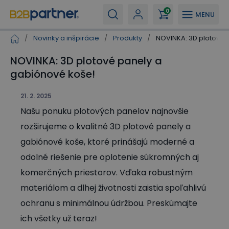
0
MENU
/
Novinky a inšpirácie
/
Produkty
/
NOVINKA: 3D plotové 
NOVINKA: 3D plotové panely a
gabiónové koše!
21. 2. 2025
Našu ponuku plotových panelov najnovšie
rozširujeme o kvalitné 3D plotové panely a
gabiónové koše, ktoré prinášajú moderné a
odolné riešenie pre oplotenie súkromných aj
komerčných priestorov. Vďaka robustným
materiálom a dlhej životnosti zaistia spoľahlivú
ochranu s minimálnou údržbou. Preskúmajte
ich všetky už teraz!