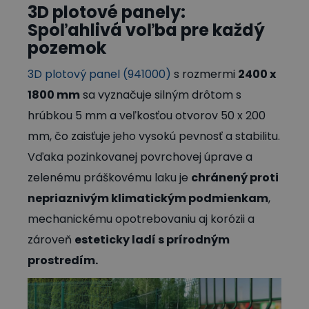
3D plotové panely:
Spoľahlivá voľba pre každý
pozemok
3D plotový panel (941000)
s rozmermi
2400 x
1800 mm
sa vyznačuje silným drôtom s
hrúbkou 5 mm a veľkosťou otvorov 50 x 200
mm, čo zaisťuje jeho vysokú pevnosť a stabilitu.
Vďaka pozinkovanej povrchovej úprave a
zelenému práškovému laku je
chránený proti
nepriaznivým klimatickým podmienkam
,
mechanickému opotrebovaniu aj korózii a
zároveň
esteticky ladí s prírodným
prostredím.