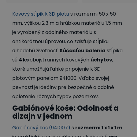
Kovový stĺpik k 3D plotu
s rozmermi 50 x 50
mm, výškou 2,3 ​​m a hrúbkou materiálu 1,5 mm
je vyrobený z odolného materiálu s
antikoróznou úpravou, čo zaisťuje stĺpiku
dlhodobú životnosť.
Súčasťou balenia
stĺpika
sú
4 ks
obojstranných kovových
úchytov
,
ktoré umožňujú ľahké pripojenie k 3D
plotovým panelom 941000. Vďaka svojej
pevnosti je ideálny pre bezpečné a odolné
oplotenie rôznych typov pozemkov.
Gabiónové koše: Odolnosť a
dizajn v jednom
Gabiónový kôš (941007)
s
rozmermi 1 x 1 x 1 m
je praktický a univerzálny prvok vhodný
pre