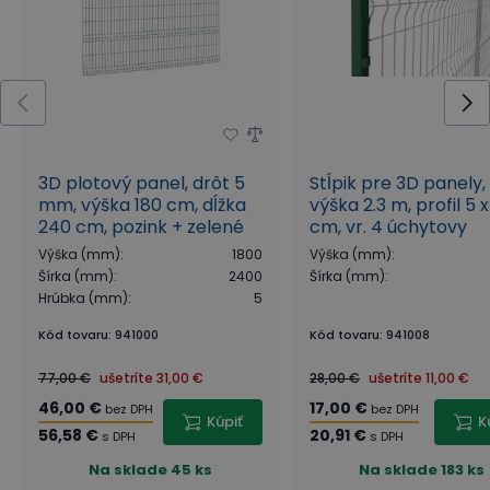
3D plotový panel, drôt 5
Stĺpik pre 3D panely,
mm, výška 180 cm, dĺžka
výška 2.3 m, profil 5 x
240 cm, pozink + zelené
cm, vr. 4 úchytovy
lakovanie
Výška (mm)
:
1800
Výška (mm)
:
Šírka (mm)
:
2400
Šírka (mm)
:
Hrúbka (mm)
:
5
Kód tovaru
:
941000
Kód tovaru
:
941008
77,00 €
ušetríte
31,00 €
28,00 €
ušetríte
11,00 €
46,00 €
17,00 €
bez DPH
bez DPH
Kúpiť
K
56,58 €
20,91 €
s DPH
s DPH
Na sklade
45 ks
Na sklade
183 ks