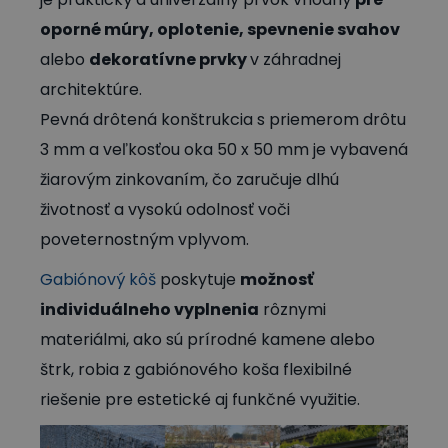
oporné múry, oplotenie, spevnenie svahov
alebo
dekoratívne prvky
v záhradnej
architektúre.
Pevná drôtená konštrukcia s priemerom drôtu
3 mm a veľkosťou oka 50 x 50 mm je vybavená
žiarovým zinkovaním, čo zaručuje dlhú
životnosť a vysokú odolnosť voči
poveternostným vplyvom.
Gabiónový kôš
poskytuje
možnosť
individuálneho vyplnenia
rôznymi
materiálmi, ako sú prírodné kamene alebo
štrk, robia z gabiónového koša flexibilné
riešenie pre estetické aj funkčné využitie.