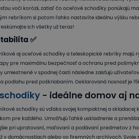
ťou voči korózii, zatiaľ čo oceľové schodíky ponúkajú max
ým rebríkom si potom ľahko nastavíte ideálnu výšku reb
eskúmajte ich všetky už teraz!
tabilita
✅
níkové aj oceľové schodíky a teleskopické rebríky majú 
ľapy pre maximálnu bezpečnosť a ochranu pred pošmykn
umiestnené v spodnej časti následne zaisťujú užívateľovi 
ia podlahu pred poškriabaním. Deklarovaná nosnosť je 15
 schodíky
- ideálne domov aj n
níkové schodíky sú vďaka svojej kompaktnej a skladacej k
om pre každého. Umožňujú ľahké uskladnenie a prenášan
jšie pri upratovaní, maľovaní a podávaní predmetov z h
 už v domácnostiach alebo vo firemných archívoch. Svoje m