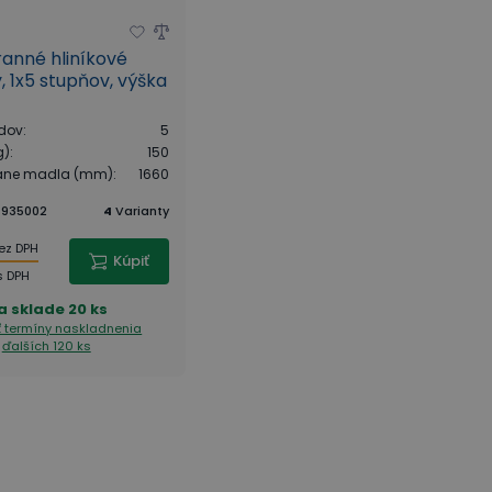
anné hliníkové
Jednostranné hliníkové
, 1x5 stupňov, výška
schodíky, 1x6 stupňov, výška
1,27 m
dov
:
5
Počet schodov
:
6
g)
:
150
Nosnosť (kg)
:
150
tane madla (mm)
:
1660
Výška vrátane madla (mm)
:
1860
:
935002
4
Varianty
Kód tovaru
:
935003
4
Varianty
86,00 €
ez DPH
bez DPH
Kúpiť
Kúpiť
105,78 €
s DPH
s DPH
a sklade
20 ks
Dočasne nedostupné
ť termíny naskladnenia
Zobraziť termíny naskladnenia
ďalších 120 ks
ďalších 139 ks