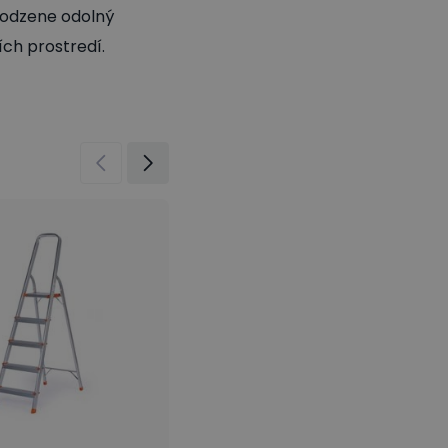
irodzene odolný
ích prostredí.