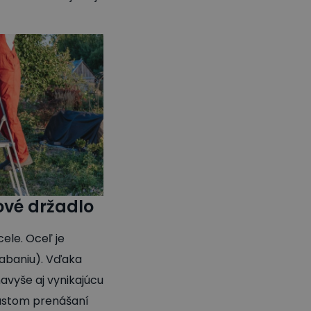
ové držadlo
ele. Oceľ je
riabaniu). Vďaka
avyše aj vynikajúcu
 častom prenášaní