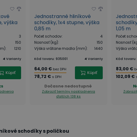
kové
Jednostranné hliníkové
Jednostr
e, výška
schodíky, 1x4 stupne, výška
schodíky
0,85 m
1,05 m
3
Počet schodov
:
4
Počet scho
150
Nosnosť (kg)
:
150
Nosnosť (k
mm)
:
1210
Výška vrátane madla (mm)
:
1440
Výška vrá
4
Varianty
Kód tovaru
:
935001
4
Varianty
Kód tovaru
64,00 €
83,00 €
bez DPH
b
Kúpiť
Kúpiť
78,72 €
102,09 €
s DPH
ks
Dočasne nedostupné
N
ladnenia
Zobraziť termíny naskladnenia
Zobrazi
ďalších 138 ks
níkové schodíky
s poličkou