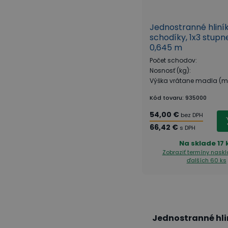
Jednostranné hliní
schodíky, 1x3 stupn
0,645 m
Počet schodov
:
Nosnosť (kg)
:
Výška vrátane madla (
Kód tovaru
:
935000
54,00 €
bez DPH
66,42 €
s DPH
Na sklade
17 
Zobraziť termíny nask
ďalších 60 ks
Jednostranné hli