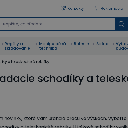
Kontakty
Reklamácie
Regály a
Manipulačná
Balenie
Šatne
Vybav
skladovanie
technika
budo
íky a teleskopické rebríky
adacie schodíky a teles
novinky, ktoré Vám uľahčia prácu vo výškach. Vyberte s
schodíky a teleskopické rebríky. Hliníkové schodíky vynik