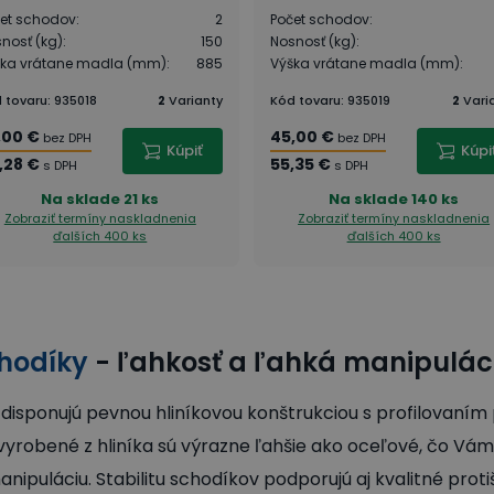
et schodov
:
2
Počet schodov
:
nosť (kg)
:
150
Nosnosť (kg)
:
ška vrátane madla (mm)
:
885
Výška vrátane madla (mm)
:
 tovaru
:
935018
2
Varianty
Kód tovaru
:
935019
2
Vari
,00 €
45,00 €
bez DPH
bez DPH
Kúpiť
Kúpi
,28 €
55,35 €
s DPH
s DPH
Na sklade
21 ks
Na sklade
140 ks
Zobraziť termíny naskladnenia
Zobraziť termíny naskladnenia
ďalších 400 ks
ďalších 400 ks
chodíky
- ľahkosť a ľahká manipulác
 disponujú pevnou hliníkovou konštrukciou s profilovaním
 vyrobené z hliníka sú výrazne ľahšie ako oceľové, čo Vám
anipuláciu. Stabilitu schodíkov podporujú aj kvalitné pro