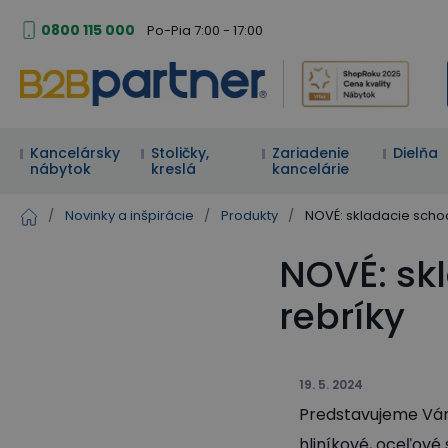
0800 115 000
Po-Pia 7:00 - 17:00
Kancelársky
Stoličky,
Zariadenie
Dielňa
nábytok
kreslá
kancelárie
/
Novinky a inšpirácie
/
Produkty
/
NOVÉ: skladacie schod
NOVÉ: skl
rebríky
19. 5. 2024
Predstavujeme Vám 
hliníkové, oceľové 