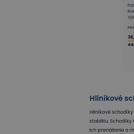
Poč
Nos
Vý
Kód
36
44
Hliníkové s
Hliníkové schodíky
stabilitu. Schodíky
ich prenášanie a m