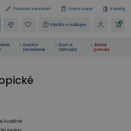
Plánovač kancelárií
Online dopyt
Katalóg
0
?
Všetko o nákupe
enie
Gastro
Dom a
Akčné
v
zariadenie
záhrada
ponuky
kopické
i kvalitné
ajú svojou