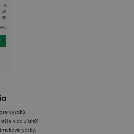
3
150
1110
anty
ť
ia
 pre vysokú
 ešte viac uľahčí
tišmykové pätky,