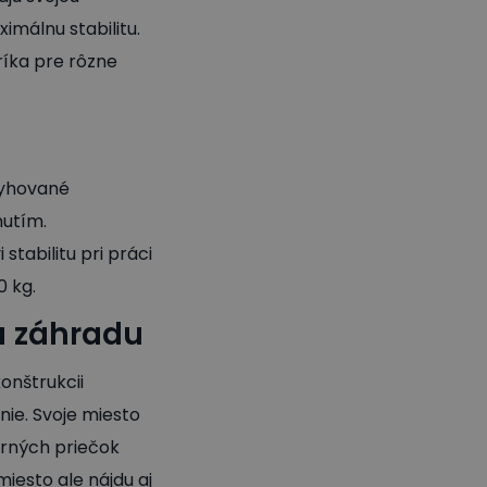
imálnu stabilitu.
ríka pre rôzne
ryhované
utím.
stabilitu pri práci
0 kg.
a záhradu
onštrukcii
ie. Svoje miesto
orných priečok
iesto ale nájdu aj