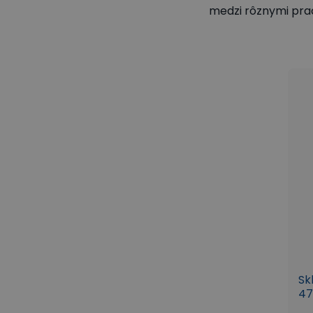
medzi rôznymi pra
Sk
47