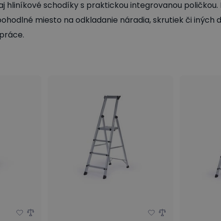
j hliníkové schodíky s praktickou integrovanou poličkou.
pohodlné miesto na odkladanie náradia, skrutiek či iných
práce.