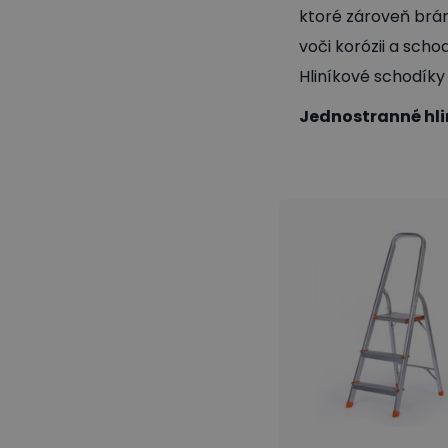
ktoré zároveň bráni
voči korózii a scho
Hliníkové schodíky
Jednostranné hli