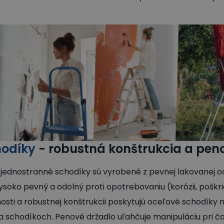
hodíky
- robustná konštrukcia a pen
jednostranné schodíky sú vyrobené z pevnej lakovanej oc
 vysoko pevný a odolný proti opotrebovaniu (korózii, pošk
nosti a robustnej konštrukcii poskytujú oceľové schodíky n
i na schodíkoch. Penové držadlo uľahčuje manipuláciu pri