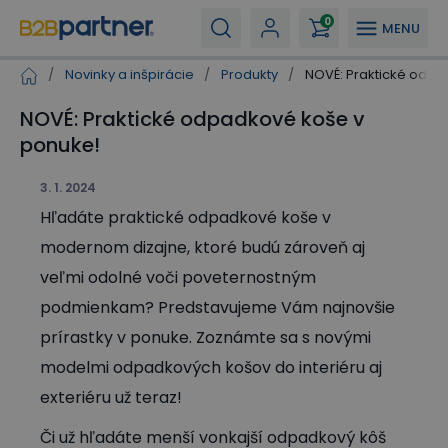
0
MENU
/
Novinky a inšpirácie
/
Produkty
/
NOVÉ: Praktické odpa
NOVÉ: Praktické odpadkové koše v
ponuke!
3. 1. 2024
Hľadáte praktické odpadkové koše v
modernom dizajne, ktoré budú zároveň aj
veľmi odolné voči poveternostným
podmienkam? Predstavujeme Vám najnovšie
prírastky v ponuke. Zoznámte sa s novými
modelmi odpadkových košov do interiéru aj
exteriéru už teraz!
Či už hľadáte menší vonkajší odpadkový kôš