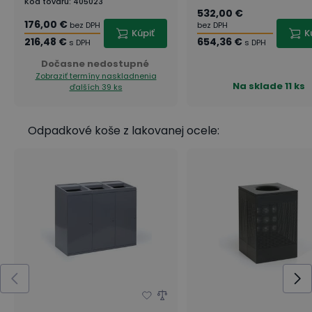
Kód tovaru
:
405023
532,00 €
176,00 €
bez DPH
bez DPH
Kúpiť
K
216,48 €
654,36 €
s DPH
s DPH
Dočasne nedostupné
Zobraziť termíny naskladnenia
Na sklade
11 ks
ďalších 39 ks
Odpadkové koše z lakovanej ocele: