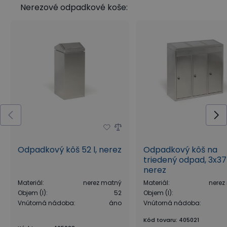
Nerezové odpadkové koše:
Odpadkový kôš 52 l, nerez
Odpadkový kôš na
triedený odpad, 3x37 
nerez
Materiál
:
nerez matný
Materiál
:
nerez
Objem (l)
:
52
Objem (l)
:
Vnútorná nádoba
:
áno
Vnútorná nádoba
:
Kód tovaru
:
405021