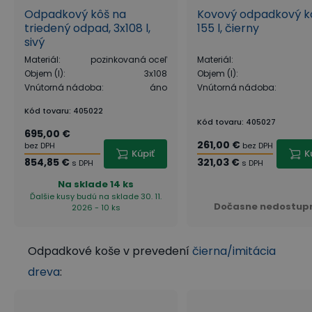
Odpadkový kôš na
Kovový odpadkový k
triedený odpad, 3x108 l,
155 l, čierny
sivý
Materiál
:
pozinkovaná oceľ
Materiál
:
Objem (l)
:
3x108
Objem (l)
:
Vnútorná nádoba
:
áno
Vnútorná nádoba
:
Kód tovaru
:
405022
Kód tovaru
:
405027
695,00 €
261,00 €
bez DPH
bez DPH
Kúpiť
K
854,85 €
321,03 €
s DPH
s DPH
Na sklade
14 ks
Ďalšie kusy budú na sklade 30. 11.
Dočasne nedostup
2026 - 10 ks
Odpadkové koše v prevedení
čierna/imitácia
dreva
: