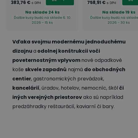
383,76 €
758,91 €
s DPH
s DPH
Na sklade
24 ks
Na sklade
19 ks
Ďalšie kusy budú na sklade 6. 10.
Ďalšie kusy budú na sklade 
2026 - 15 ks
2026 - 30 ks
Vďaka svojmu modernému jednoduchému
dizajnu
a
odolnej konštrukcii voči
poveternostným vplyvom
nové odpadkové
koše
skvele zapadnú
najmä
do obchodných
centier
, gastronomických prevádzok,
kancelárií
, úradov, hotelov, nemocníc, škôl
či
iných verejných priestorov
ako sú napríklad
predzáhradky reštaurácií, kaviarní či bary.