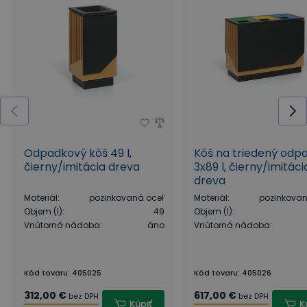
Odpadkový kôš 49 l,
Kôš na triedený odpa
čierny/imitácia dreva
3x89 l, čierny/imitáci
dreva
Materiál
:
pozinkovaná oceľ
Materiál
:
pozinkovan
Objem (l)
:
49
Objem (l)
:
Vnútorná nádoba
:
áno
Vnútorná nádoba
:
Kód tovaru
:
405025
Kód tovaru
:
405026
312,00 €
617,00 €
bez DPH
bez DPH
Kúpiť
K