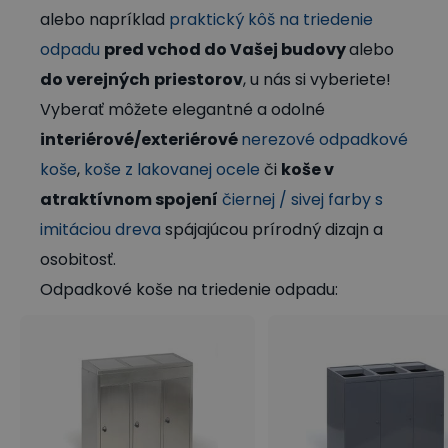
alebo napríklad
praktický kôš na triedenie
odpadu
pred vchod do Vašej budovy
alebo
do verejných
priestorov
, u nás si vyberiete!
Vyberať môžete elegantné a odolné
interiérové/exteriérové ​​
nerezové odpadkové
koše
,
koše z lakovanej ocele
či
koše v
atraktívnom spojení
čiernej / sivej farby s
imitáciou dreva
spájajúcou prírodný dizajn a
osobitosť.
Odpadkové koše na triedenie odpadu: