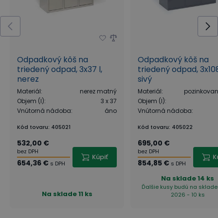
Odpadkový kôš na
Odpadkový kôš na
triedený odpad, 3x37 l,
triedený odpad, 3x108
nerez
sivý
Materiál
:
nerez matný
Materiál
:
pozinkovan
Objem (l)
:
3 x 37
Objem (l)
:
Vnútorná nádoba
:
áno
Vnútorná nádoba
:
Kód tovaru
:
405021
Kód tovaru
:
405022
532,00 €
695,00 €
bez DPH
bez DPH
Kúpiť
K
654,36 €
854,85 €
s DPH
s DPH
Na sklade
14 ks
Ďalšie kusy budú na sklade 3
Na sklade
11 ks
2026 - 10 ks