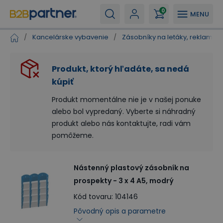
0
MENU
/
Kancelárske vybavenie
/
Zásobníky na letáky, reklamné 
Produkt, ktorý hľadáte, sa nedá
kúpiť
Produkt momentálne nie je v našej ponuke
alebo bol vypredaný. Vyberte si náhradný
produkt alebo nás kontaktujte, radi vám
pomôžeme.
Nástenný plastový zásobník na
prospekty - 3 x 4 A5, modrý
Kód tovaru
:
104146
Pôvodný opis a parametre